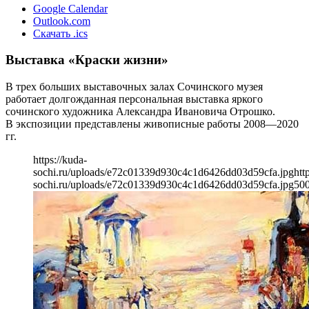
Google Calendar
Outlook.com
Скачать .ics
Выставка «Краски жизни»
В трех больших выставочных залах Сочинского музея
работает долгожданная персональная выставка яркого
сочинского художника Александра Ивановича Отрошко.
В экспозиции представлены живописные работы 2008—2020
гг.
https://kuda-
sochi.ru/uploads/e72c01339d930c4c1d6426dd03d59cfa.jpg
htt
sochi.ru/uploads/e72c01339d930c4c1d6426dd03d59cfa.jpg
50