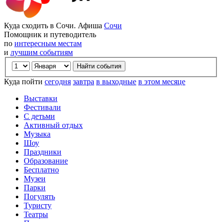
Куда сходить в Сочи. Афиша
Сочи
Помощник и путеводитель
по
интересным местам
и
лучшим событиям
Куда пойти
сегодня
завтра
в выходные
в этом месяце
Выставки
Фестивали
С детьми
Активный отдых
Музыка
Шоу
Праздники
Образование
Бесплатно
Музеи
Парки
Погулять
Туристу
Театры