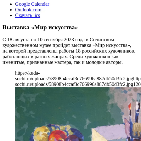
Google Calendar
Outlook.com
Скачать .ics
Выставка «Мир искусства»
С 18 августа по 10 сентября 2023 года в Сочинском
художественном музее пройдет выставка «Мир искусства»,
на которой представлены работы 18 российских художников,
работающих в разных жанрах. Среди художников как
именитые, признанные мастера, так и молодые авторы.
https://kuda-
sochi.ru/uploads/58908b4ccaf3c766996a887db50d3fc2.jpg
http
sochi.ru/uploads/58908b4ccaf3c766996a887db50d3fc2.jpg
120