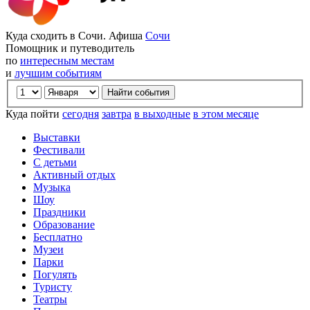
Куда сходить в Сочи. Афиша
Сочи
Помощник и путеводитель
по
интересным местам
и
лучшим событиям
Куда пойти
сегодня
завтра
в выходные
в этом месяце
Выставки
Фестивали
С детьми
Активный отдых
Музыка
Шоу
Праздники
Образование
Бесплатно
Музеи
Парки
Погулять
Туристу
Театры