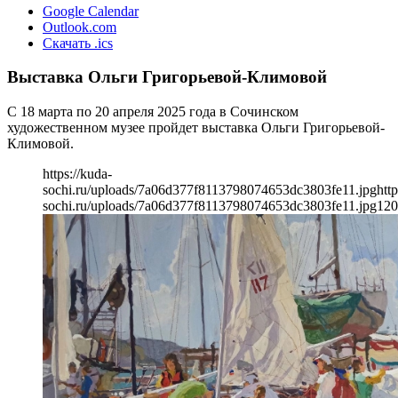
Google Calendar
Outlook.com
Скачать .ics
Выставка Ольги Григорьевой-Климовой
С 18 марта по 20 апреля 2025 года в Сочинском
художественном музее пройдет выставка Ольги Григорьевой-
Климовой.
https://kuda-
sochi.ru/uploads/7a06d377f8113798074653dc3803fe11.jpg
http
sochi.ru/uploads/7a06d377f8113798074653dc3803fe11.jpg
120