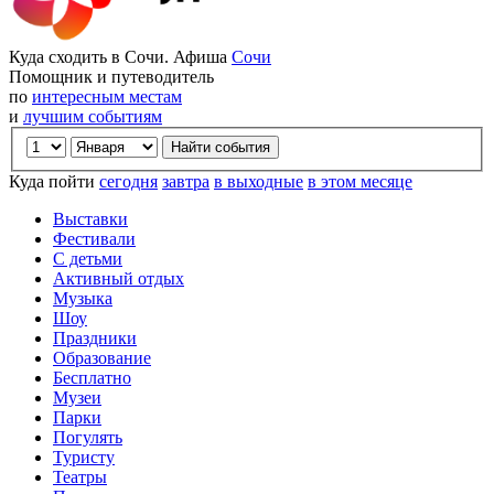
Куда сходить в Сочи. Афиша
Сочи
Помощник и путеводитель
по
интересным местам
и
лучшим событиям
Куда пойти
сегодня
завтра
в выходные
в этом месяце
Выставки
Фестивали
С детьми
Активный отдых
Музыка
Шоу
Праздники
Образование
Бесплатно
Музеи
Парки
Погулять
Туристу
Театры