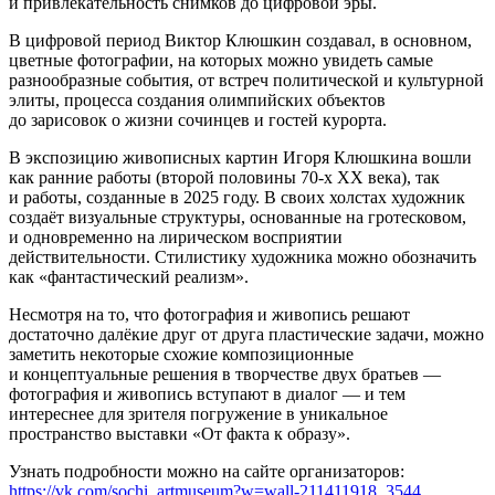
и привлекательность снимков до цифровой эры.
В цифровой период Виктор Клюшкин создавал, в основном,
цветные фотографии, на которых можно увидеть самые
разнообразные события, от встреч политической и культурной
элиты, процесса создания олимпийских объектов
до зарисовок о жизни сочинцев и гостей курорта.
В экспозицию живописных картин Игоря Клюшкина вошли
как ранние работы (второй половины 70-х ХХ века), так
и работы, созданные в 2025 году. В своих холстах художник
создаёт визуальные структуры, основанные на гротесковом,
и одновременно на лирическом восприятии
действительности. Стилистику художника можно обозначить
как «фантастический реализм».
Несмотря на то, что фотография и живопись решают
достаточно далёкие друг от друга пластические задачи, можно
заметить некоторые схожие композиционные
и концептуальные решения в творчестве двух братьев —
фотография и живопись вступают в диалог — и тем
интереснее для зрителя погружение в уникальное
пространство выставки «От факта к образу».
Узнать подробности можно на сайте организаторов:
https://vk.com/sochi_artmuseum?w=wall-211411918_3544