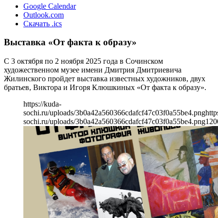
Google Calendar
Outlook.com
Скачать .ics
Выставка «От факта к образу»
С 3 октября по 2 ноября 2025 года в Сочинском
художественном музее имени Дмитрия Дмитриевича
Жилинского пройдет выставка известных художников, двух
братьев, Виктора и Игоря Клюшкиных «От факта к образу».
https://kuda-
sochi.ru/uploads/3b0a42a560366cdafcf47c03f0a55be4.png
http
sochi.ru/uploads/3b0a42a560366cdafcf47c03f0a55be4.png
120