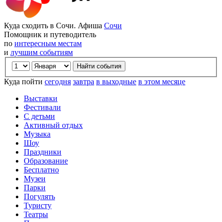
Куда сходить в Сочи. Афиша
Сочи
Помощник и путеводитель
по
интересным местам
и
лучшим событиям
Куда пойти
сегодня
завтра
в выходные
в этом месяце
Выставки
Фестивали
С детьми
Активный отдых
Музыка
Шоу
Праздники
Образование
Бесплатно
Музеи
Парки
Погулять
Туристу
Театры