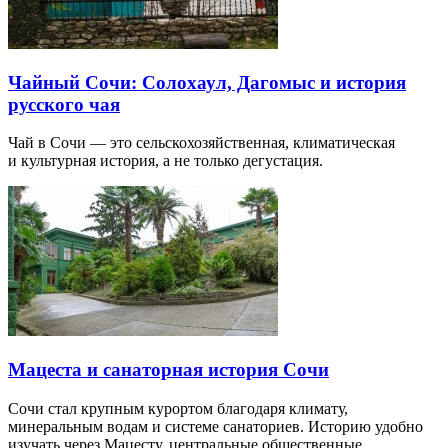
Чайный Сочи: Солохаул, Дагомыс и история
русского чая
Чай в Сочи — это сельскохозяйственная, климатическая
и культурная история, а не только дегустация.
Мацеста и санаторная история Сочи
Сочи стал крупным курортом благодаря климату,
минеральным водам и системе санаториев. Историю удобно
изучать через Мацесту, центральные общественные…