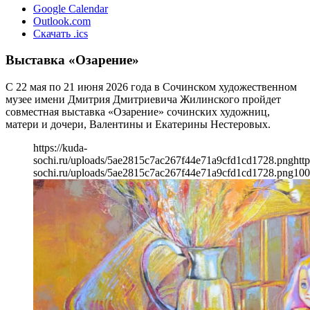
Google Calendar
Outlook.com
Скачать .ics
Выставка «Озарение»
С 22 мая по 21 июня 2026 года в Сочинском художественном
музее имени Дмитрия Дмитриевича Жилинского пройдет
совместная выставка «Озарение» сочинских художниц,
матери и дочери, Валентины и Екатерины Нестеровых.
https://kuda-
sochi.ru/uploads/5ae2815c7ac267f44e71a9cfd1cd1728.png
http
sochi.ru/uploads/5ae2815c7ac267f44e71a9cfd1cd1728.png
100