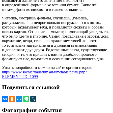
появляется желание это запечатлеть, воплотить
в определённой форме на холсте или бумаге. Такие же
метаморфозы возникают и в нашем сознании.
Читаешь, смотришь фильмы, слушаешь, думаешь,
рассуждаешь — и непроизвольно погружаешься в поток,
который захватывает тебя, и появляются сюжеты и образы
новых картин. Озарение — момент, помогающий увидеть то,
что было где-то в глубине. Семья, повседневные заботы, дом,
окружение, вещи, ставшие отражением твоей личности,
то есть жизнь материальная и духовная взаимосвязаны
и дополняют друг друга. Родственные связи, существующие
сегодня, и те, что пришли к нам из далёкого прошлого,
формируют нас, помогают в осознании сегодняшнего дня».
Узнать подробности можно на сайте организаторов:
https://www.sochiartmuseum.art/timetable/detail.php?
ELEMENT_ID=1099
Поделиться ссылкой
Фотографии события