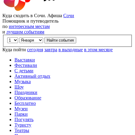
Куда сходить в Сочи. Афиша
Сочи
Помощник и путеводитель
по
интересным местам
и
лучшим событиям
Куда пойти
сегодня
завтра
в выходные
в этом месяце
Выставки
Фестивали
С детьми
Активный отдых
Музыка
Шоу
Праздники
Образование
Бесплатно
Музеи
Парки
Погулять
Туристу
Театры