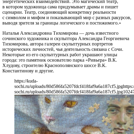
энергетических взаимодействий. Это магический театр,
в котором художница сама придумывает драмы и пишет
сценарии. Театр, соединяющий конкретику реальности
с символом и мифом и показывающий мир с разных ракурсов,
выводя зрителя за границы логического и постижимого.»
Наталья Александровна Тихомирова — дочь известного
сочинского художника и скульптора Александра Георгиевича
Тихомирова, автора галереи скульптурных портретов
исторических личностей, чья деятельность связана с Сочи.
Некоторые из его скульптурных работ украшают улицы
города: это памятник основателю парка «Ривьера» В.К.
Хлудову, строителю Краснополянского шоссе В.К.
Константинову и другие.
https://kuda-
sochi.ru/uploads/80d586fa5207fdcf418faf9a6a187cf5.jpg
https:
sochi.ru/uploads/80d586fa5207fdcf418faf9a6a187cf5.jpg
1024