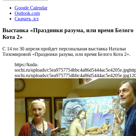
Google Calendar
Outlook.com
Скачать .ics
Выставка «Праздники разума, или время Белого
Кота 2»
С 14 по 30 апреля пройдет персональная выставка Натальи
Тихомировой «Праздники разума, или время Белого Кота 2».
https://kuda-
sochi.ru/uploads/c5ea9757754bbc4a86d5444ac5e4205e.jpg
htt
sochi.ru/uploads/c5ea9757754bbc4a86d5444ac5e4205e.jpg
12