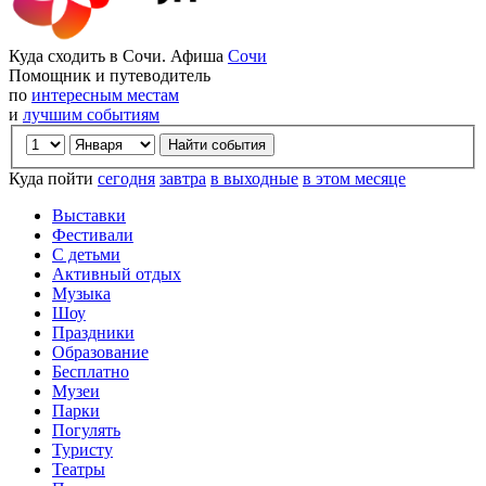
Куда сходить в Сочи. Афиша
Сочи
Помощник и путеводитель
по
интересным местам
и
лучшим событиям
Куда пойти
сегодня
завтра
в выходные
в этом месяце
Выставки
Фестивали
С детьми
Активный отдых
Музыка
Шоу
Праздники
Образование
Бесплатно
Музеи
Парки
Погулять
Туристу
Театры