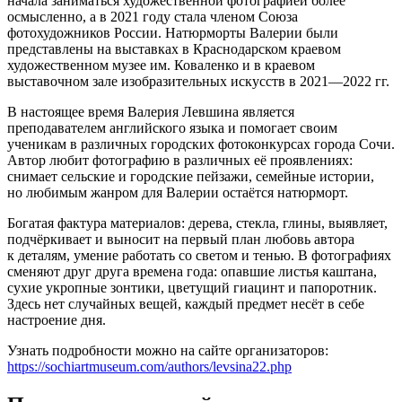
начала заниматься художественной фотографией более
осмысленно, а в 2021 году стала членом Союза
фотохудожников России. Натюрморты Валерии были
представлены на выставках в Краснодарском краевом
художественном музее им. Коваленко и в краевом
выставочном зале изобразительных искусств в 2021—2022 гг.
В настоящее время Валерия Левшина является
преподавателем английского языка и помогает своим
ученикам в различных городских фотоконкурсах города Сочи.
Автор любит фотографию в различных её проявлениях:
снимает сельские и городские пейзажи, семейные истории,
но любимым жанром для Валерии остаётся натюрморт.
Богатая фактура материалов: дерева, стекла, глины, выявляет,
подчёркивает и выносит на первый план любовь автора
к деталям, умение работать со светом и тенью. В фотографиях
сменяют друг друга времена года: опавшие листья каштана,
сухие укропные зонтики, цветущий гиацинт и папоротник.
Здесь нет случайных вещей, каждый предмет несёт в себе
настроение дня.
Узнать подробности можно на сайте организаторов:
https://sochiartmuseum.com/authors/levsina22.php