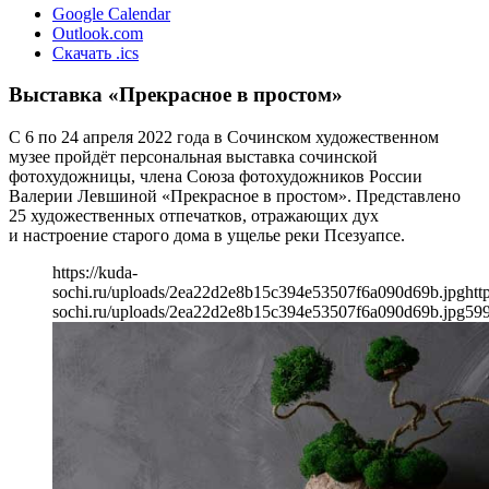
Google Calendar
Outlook.com
Скачать .ics
Выставка «Прекрасное в простом»
С 6 по 24 апреля 2022 года в Сочинском художественном
музее пройдёт персональная выставка сочинской
фотохудожницы, члена Союза фотохудожников России
Валерии Левшиной «Прекрасное в простом». Представлено
25 художественных отпечатков, отражающих дух
и настроение старого дома в ущелье реки Псезуапсе.
https://kuda-
sochi.ru/uploads/2ea22d2e8b15c394e53507f6a090d69b.jpg
htt
sochi.ru/uploads/2ea22d2e8b15c394e53507f6a090d69b.jpg
59