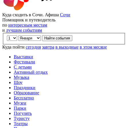
Куда сходить в Сочи. Афиша
Сочи
Помощник и путеводитель
по
интересным местам
и
лучшим событиям
Куда пойти
сегодня
завтра
в выходные
в этом месяце
Выставки
Фестивали
С детьми
Активный отдых
Музыка
Шоу
Праздники
Образование
Бесплатно
Музеи
Парки
Погулять
Туристу
Театры