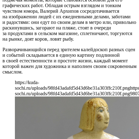
графических работ. Обладая острым взглядом и тонким
чувством юмора, Валерий Архипов сосредотачивается
на изображении людей с их ежедневными делами, заботами
и радостями: они едут по своим делам в метро или, привольно
раскинувшись, загорают на пляже, стоят в очереди
за продуктами в сельском магазине, сплетничают, торгуются
на рынке, доят коров, ловят рыбу.
Разворачивающийся перед зрителем калейдоскоп разных сцен
и событий складывается в единую картину подлинной
в своей естественности и простоте жизни, каждый момент
которой важен для художника и наполнен своим сокровенным
смыслом.
https://kuda-
sochi.ru/uploads/98fd43adafd5d43d6be31a303ffc210f.png
http
sochi.ru/uploads/98fd43adafd5d43d6be31a303ffc210f.png
980