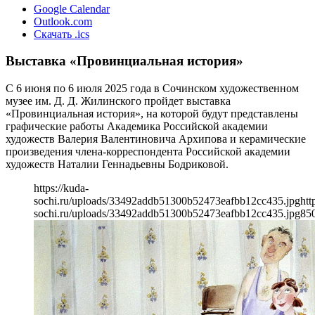
Google Calendar
Outlook.com
Скачать .ics
Выставка «Провинциальная история»
С 6 июня по 6 июля 2025 года в Сочинском художественном
музее им. Д. Д. Жилинского пройдет выставка
«Провинциальная история», на которой будут представлены
графические работы Академика Российской академии
художеств Валерия Валентиновича Архипова и керамические
произведения члена-корреспондента Российской академии
художеств Наталии Геннадьевны Бодриковой.
https://kuda-
sochi.ru/uploads/33492addb51300b52473eafbb12cc435.jpg
htt
sochi.ru/uploads/33492addb51300b52473eafbb12cc435.jpg
85