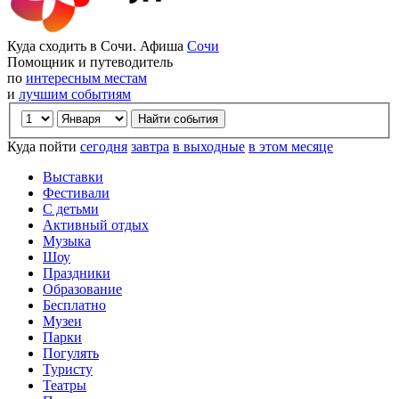
Куда сходить в Сочи. Афиша
Сочи
Помощник и путеводитель
по
интересным местам
и
лучшим событиям
Куда пойти
сегодня
завтра
в выходные
в этом месяце
Выставки
Фестивали
С детьми
Активный отдых
Музыка
Шоу
Праздники
Образование
Бесплатно
Музеи
Парки
Погулять
Туристу
Театры