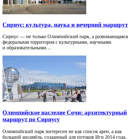
Сириус: культура, наука и вечерний маршрут
Сириус — не только Олимпийский парк, а развивающаяся
федеральная территория с культурными, научными
и образовательными…
Олимпийское наследие Сочи: архитектурный
маршрут по Сириусу
Олимпийский парк интересен не как список арен, а как
большой ансамбль, созданный для потоков Игр 2014 года.