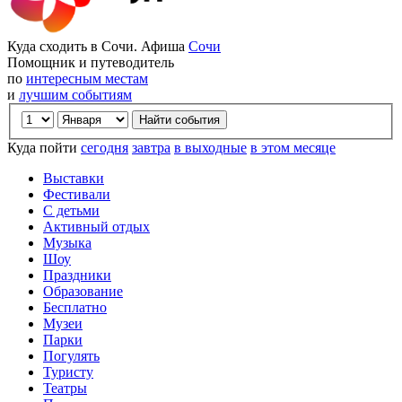
Куда сходить в Сочи. Афиша
Сочи
Помощник и путеводитель
по
интересным местам
и
лучшим событиям
Куда пойти
сегодня
завтра
в выходные
в этом месяце
Выставки
Фестивали
С детьми
Активный отдых
Музыка
Шоу
Праздники
Образование
Бесплатно
Музеи
Парки
Погулять
Туристу
Театры