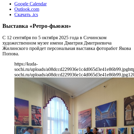
Google Calendar
Outlook.com
Скачать .ics
Выставка «Ретро-фьюжн»
С 12 сентября по 5 октября 2025 года в Сочинском
художественном музее имени Дмитрия Дмитриевича
Жилинского пройдет персональная выставка фоторабот Якова
Попова.
https://kuda-
sochi.ru/uploads/a08dccd229936e1c4d065d3e41e86b99.jpg
htt
sochi.ru/uploads/a08dccd229936e1c4d065d3e41e86b99.jpg
12