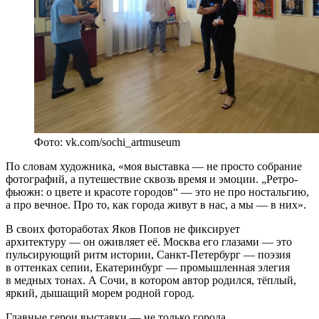
Фото: vk.com/sochi_artmuseum
По словам художника, «моя выставка — не просто собрание
фотографий, а путешествие сквозь время и эмоции. „Ретро-
фьюжн: о цвете и красоте городов“ — это не про ностальгию,
а про вечное. Про то, как города живут в нас, а мы — в них».
В своих фотоработах Яков Попов не фиксирует
архитектуру — он оживляет её. Москва его глазами — это
пульсирующий ритм истории, Санкт-Петербург — поэзия
в оттенках сепии, Екатеринбург — промышленная элегия
в медных тонах. А Сочи, в котором автор родился, тёплый,
яркий, дышащий морем родной город.
Главные герои выставки — не только города,