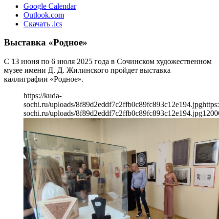
Google Calendar
Outlook.com
Скачать .ics
Выставка «Родное»
С 13 июня по 6 июля 2025 года в Сочинском художественном
музее имени Д. Д. Жилинского пройдет выставка
каллиграфии «Родное».
https://kuda-
sochi.ru/uploads/8f89d2eddf7c2ffb0c89fc893c12e194.jpg
https
sochi.ru/uploads/8f89d2eddf7c2ffb0c89fc893c12e194.jpg
1200