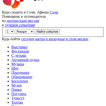
Куда сходить в Сочи. Афиша
Сочи
Помощник и путеводитель
по
интересным местам
и
лучшим событиям
Куда пойти
сегодня
завтра
в выходные
в этом месяце
Выставки
Фестивали
С детьми
Активный отдых
Музыка
Шоу
Праздники
Образование
Бесплатно
Музеи
Парки
Погулять
Туристу
Театры