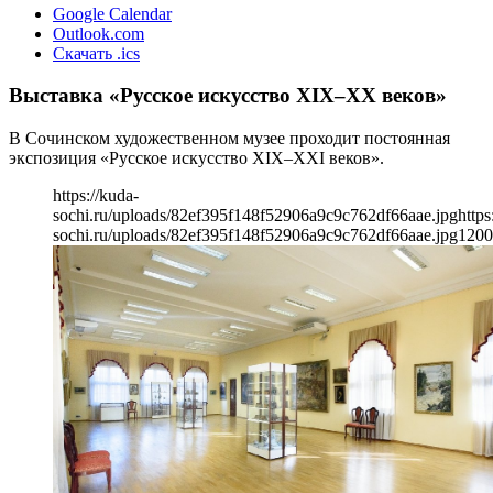
Google Calendar
Outlook.com
Скачать .ics
Выставка «Русское искусство XIX–XX веков»
В Сочинском художественном музее проходит постоянная
экспозиция «Русское искусство XIX–XXI веков».
https://kuda-
sochi.ru/uploads/82ef395f148f52906a9c9c762df66aae.jpg
https
sochi.ru/uploads/82ef395f148f52906a9c9c762df66aae.jpg
1200