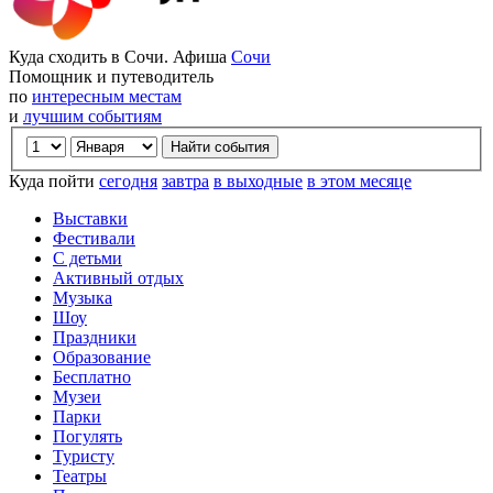
Куда сходить в Сочи. Афиша
Сочи
Помощник и путеводитель
по
интересным местам
и
лучшим событиям
Куда пойти
сегодня
завтра
в выходные
в этом месяце
Выставки
Фестивали
С детьми
Активный отдых
Музыка
Шоу
Праздники
Образование
Бесплатно
Музеи
Парки
Погулять
Туристу
Театры