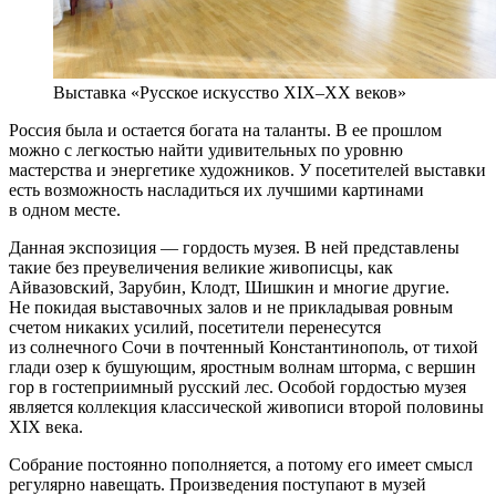
Выставка «Русское искусство XIX–XX веков»
Россия была и остается богата на таланты. В ее прошлом
можно с легкостью найти удивительных по уровню
мастерства и энергетике художников. У посетителей выставки
есть возможность насладиться их лучшими картинами
в одном месте.
Данная экспозиция — гордость музея. В ней представлены
такие без преувеличения великие живописцы, как
Айвазовский, Зарубин, Клодт, Шишкин и многие другие.
Не покидая выставочных залов и не прикладывая ровным
счетом никаких усилий, посетители перенесутся
из солнечного Сочи в почтенный Константинополь, от тихой
глади озер к бушующим, яростным волнам шторма, с вершин
гор в гостеприимный русский лес. Особой гордостью музея
является коллекция классической живописи второй половины
XIX века.
Собрание постоянно пополняется, а потому его имеет смысл
регулярно навещать. Произведения поступают в музей