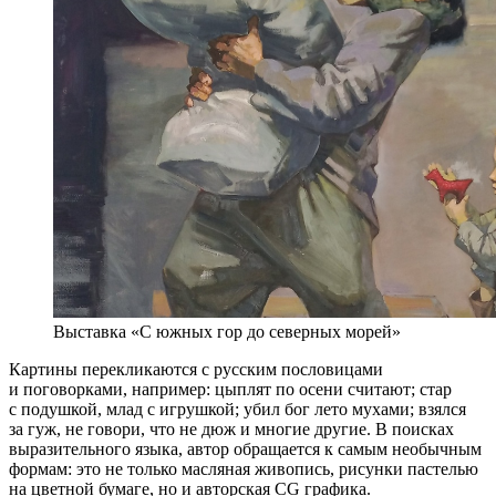
Выставка «С южных гор до северных морей»
Картины перекликаются с русским пословицами
и поговорками, например: цыплят по осени считают; стар
с подушкой, млад с игрушкой; убил бог лето мухами; взялся
за гуж, не говори, что не дюж и многие другие. В поисках
выразительного языка, автор обращается к самым необычным
формам: это не только масляная живопись, рисунки пастелью
на цветной бумаге, но и авторская CG графика.