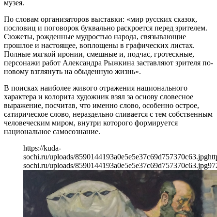
музея.
По словам организаторов выставки: «мир русских сказок,
пословиц и поговорок буквально раскроется перед зрителем.
Сюжеты, рожденные мудростью народа, связывающие
прошлое и настоящее, воплощены в графических листах.
Полные мягкой иронии, смешные и, подчас, гротескные,
персонажи работ Александра Рыжкина заставляют зрителя по-
новому взглянуть на обыденную жизнь».
В поисках наиболее живого отражения национального
характера и колорита художник взял за основу словесное
выражение, посчитав, что именно слово, особенно острое,
сатирическое слово, нераздельно сливается с тем собственным
человеческим миром, внутри которого формируется
национальное самосознание.
https://kuda-
sochi.ru/uploads/8590144193a0e5e5e37c69d757370c63.jpg
htt
sochi.ru/uploads/8590144193a0e5e5e37c69d757370c63.jpg
97