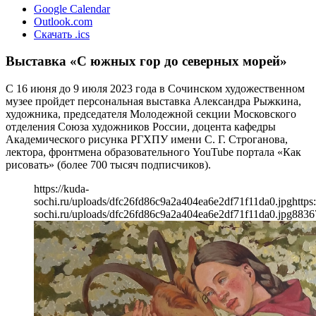
Google Calendar
Outlook.com
Скачать .ics
Выставка «С южных гор до северных морей»
С 16 июня до 9 июля 2023 года в Сочинском художественном
музее пройдет персональная выставка Александра Рыжкина,
художника, председателя Молодежной секции Московского
отделения Союза художников России, доцента кафедры
Академического рисунка РГХПУ имени С. Г. Строганова,
лектора, фронтмена образовательного YouTube портала «Как
рисовать» (более 700 тысяч подписчиков).
https://kuda-
sochi.ru/uploads/dfc26fd86c9a2a404ea6e2df71f11da0.jpg
https
sochi.ru/uploads/dfc26fd86c9a2a404ea6e2df71f11da0.jpg
883
6