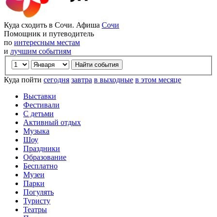
Куда сходить в Сочи. Афиша
Сочи
Помощник и путеводитель
по
интересным местам
и
лучшим событиям
Куда пойти
сегодня
завтра
в выходные
в этом месяце
Выставки
Фестивали
С детьми
Активный отдых
Музыка
Шоу
Праздники
Образование
Бесплатно
Музеи
Парки
Погулять
Туристу
Театры