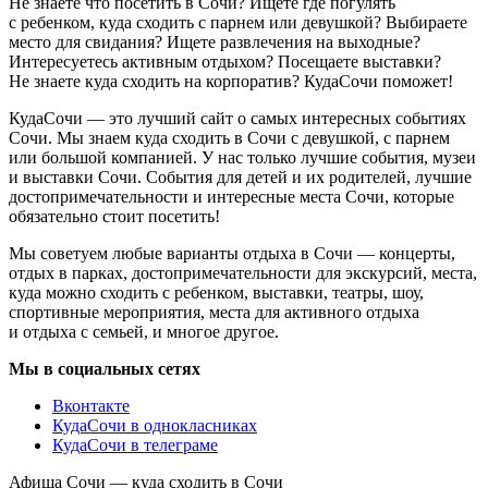
Не знаете что посетить в Сочи? Ищете где погулять
с ребенком, куда сходить с парнем или девушкой? Выбираете
место для свидания? Ищете развлечения на выходные?
Интересуетесь активным отдыхом? Посещаете выставки?
Не знаете куда сходить на корпоратив? КудаСочи поможет!
КудаСочи — это лучший сайт о самых интересных событиях
Сочи. Мы знаем куда сходить в Сочи с девушкой, с парнем
или большой компанией. У нас только лучшие события, музеи
и выставки Сочи. События для детей и их родителей, лучшие
достопримечательности и интересные места Сочи, которые
обязательно стоит посетить!
Мы советуем любые варианты отдыха в Сочи — концерты,
отдых в парках, достопримечательности для экскурсий, места,
куда можно сходить с ребенком, выставки, театры, шоу,
спортивные мероприятия, места для активного отдыха
и отдыха с семьей, и многое другое.
Мы в социальных сетях
Вконтакте
КудаСочи в однокласниках
КудаСочи в телеграме
Афиша Сочи — куда сходить в Сочи