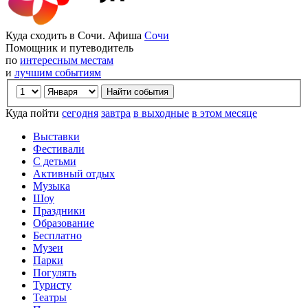
Куда сходить в Сочи. Афиша
Сочи
Помощник и путеводитель
по
интересным местам
и
лучшим событиям
Куда пойти
сегодня
завтра
в выходные
в этом месяце
Выставки
Фестивали
С детьми
Активный отдых
Музыка
Шоу
Праздники
Образование
Бесплатно
Музеи
Парки
Погулять
Туристу
Театры