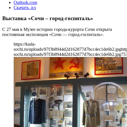
Outlook.com
Скачать .ics
Выставка «Сочи – город-госпиталь»
С 27 мая в Музее истории города-курорта Сочи открыта
постоянная экспозиция «Сочи — город-госпиталь».
https://kuda-
sochi.ru/uploads/97f3b8944d2d162877d7bcc4ec1de6b2.jpg
htt
sochi.ru/uploads/97f3b8944d2d162877d7bcc4ec1de6b2.jpg
75