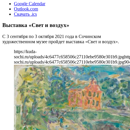
Google Calendar
Outlook.com
Скачать .ics
Выставка «Свет и воздух»
С 3 сентября по 3 октября 2021 года в Сочинском
художественном музее пройдет выставка «Свет и воздух».
https://kuda-
sochi.ru/uploads/4c6477c658506c27110ebe9580e301b9.jpg
htt
sochi.ru/uploads/4c6477c658506c27110ebe9580e301b9.jpg
90