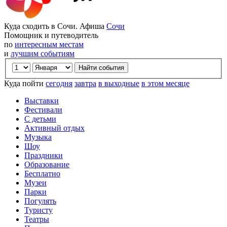
Куда сходить в Сочи. Афиша
Сочи
Помощник и путеводитель
по
интересным местам
и
лучшим событиям
Куда пойти
сегодня
завтра
в выходные
в этом месяце
Выставки
Фестивали
С детьми
Активный отдых
Музыка
Шоу
Праздники
Образование
Бесплатно
Музеи
Парки
Погулять
Туристу
Театры