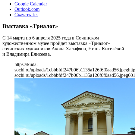
Google Calendar
Outlook.com
Скачать .ics
Выставка «Триалог»
С 14 марта по 6 апреля 2025 года в Сочинском
художественном музее пройдет выставка «Триалог»
сочинских художников Акопа Халафяна, Нины Киселёвой
и Владимира Елисеева.
https://kuda-
sochi.ru/uploads/1cbbbfdf247b06b1135a126f6f0aad56.jpeg
htt
sochi.ru/uploads/1cbbbfdf247b06b1135a126f6f0aad56.jpeg
60