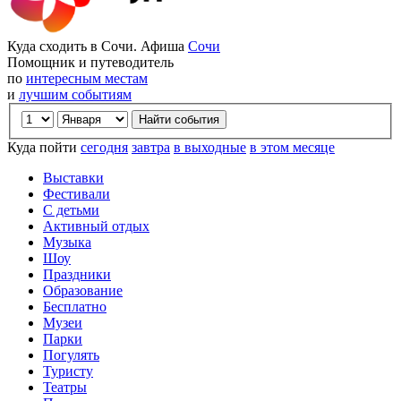
Куда сходить в Сочи. Афиша
Сочи
Помощник и путеводитель
по
интересным местам
и
лучшим событиям
Куда пойти
сегодня
завтра
в выходные
в этом месяце
Выставки
Фестивали
С детьми
Активный отдых
Музыка
Шоу
Праздники
Образование
Бесплатно
Музеи
Парки
Погулять
Туристу
Театры