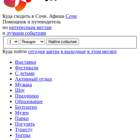
Куда сходить в Сочи. Афиша
Сочи
Помощник и путеводитель
по
интересным местам
и
лучшим событиям
Куда пойти
сегодня
завтра
в выходные
в этом месяце
Выставки
Фестивали
С детьми
Активный отдых
Музыка
Шоу
Праздники
Образование
Бесплатно
Музеи
Парки
Погулять
Туристу
Театры