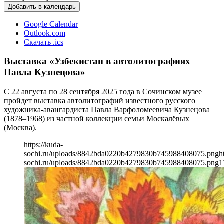
Добавить в календарь
Google Calendar
Outlook.com
Скачать .ics
Выставка «Узбекистан в автолитографиях
Павла Кузнецова»
С 22 августа по 28 сентября 2025 года в Сочинском музее
пройдет выставка автолитографий известного русского
художника-авангардиста Павла Варфоломеевича Кузнецова
(1878–1968) из частной коллекции семьи Москалёвых
(Москва).
https://kuda-
sochi.ru/uploads/8842bda0220b4279830b745988408075.png
h
sochi.ru/uploads/8842bda0220b4279830b745988408075.png
1