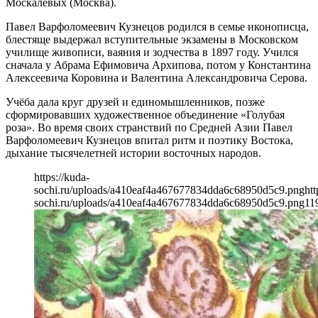
Москалёвых (Москва).
Павел Варфоломеевич Кузнецов родился в семье иконописца,
блестяще выдержал вступительные экзамены в Московском
училище живописи, ваяния и зодчества в 1897 году. Учился
сначала у Абрама Ефимовича Архипова, потом у Константина
Алексеевича Коровина и Валентина Александровича Серова.
Учёба дала круг друзей и единомышленников, позже
сформировавших художественное объединение «Голубая
роза». Во время своих странствий по Средней Азии Павел
Варфоломеевич Кузнецов впитал ритм и поэтику Востока,
дыхание тысячелетней истории восточных народов.
https://kuda-
sochi.ru/uploads/a410eaf4a467677834dda6c68950d5c9.png
htt
sochi.ru/uploads/a410eaf4a467677834dda6c68950d5c9.png
11