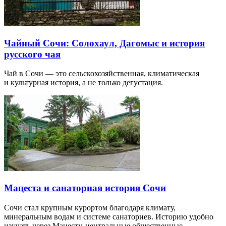
Чайный Сочи: Солохаул, Дагомыс и история
русского чая
Чай в Сочи — это сельскохозяйственная, климатическая
и культурная история, а не только дегустация.
Мацеста и санаторная история Сочи
Сочи стал крупным курортом благодаря климату,
минеральным водам и системе санаториев. Историю удобно
изучать через Мацесту, центральные общественные…