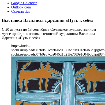
Google Calendar
Outlook.com
Скачать .ics
Выставка Василисы Дарсания «Путь к себе»
С 20 августа по 13 сентября в Сочинском художественном
музее пройдет выставка сочинской художницы Василисы
Дарсания «Путь к себе».
https://kuda-
sochi.ru/uploads/07b0e87cce046d1321fe70f091c04b3c.jpg
http
sochi.ru/uploads/07b0e87cce046d1321fe70f091c04b3c.jpg
884