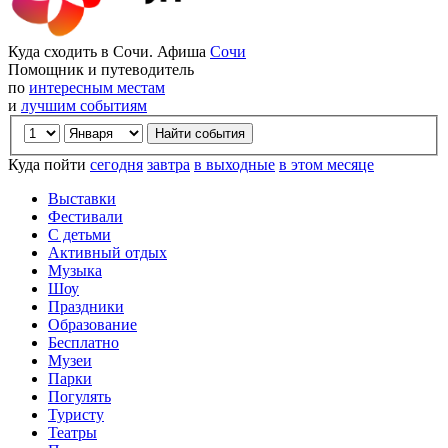
Куда сходить в Сочи. Афиша
Сочи
Помощник и путеводитель
по
интересным местам
и
лучшим событиям
Куда пойти
сегодня
завтра
в выходные
в этом месяце
Выставки
Фестивали
С детьми
Активный отдых
Музыка
Шоу
Праздники
Образование
Бесплатно
Музеи
Парки
Погулять
Туристу
Театры