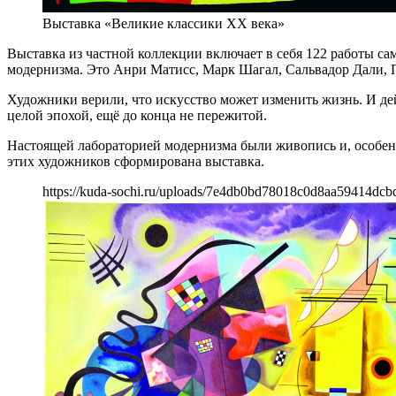
Выставка «Великие классики XX века»
Выставка из частной коллекции включает в себя 122 работы с
модернизма. Это Анри Матисс, Марк Шагал, Сальвадор Дали,
Художники верили, что искусство может изменить жизнь. И дей
целой эпохой, ещё до конца не пережитой.
Настоящей лабораторией модернизма были живопись и, особенн
этих художников сформирована выставка.
https://kuda-sochi.ru/uploads/7e4db0bd78018c0d8aa59414dcb