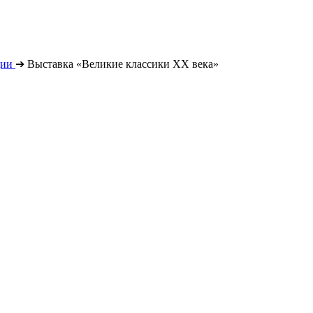
ции
➔
Выставка «Великие классики XX века»