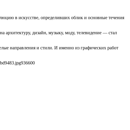
олюцию в искусстве, определивших облик и основные течения
а архитектуру, дизайн, музыку, моду, телевидение — стал
елые направления и стили. И именно из графических работ
cbd9483.jpg
936
600