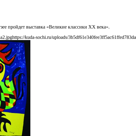
узее пройдет выставка «Великие классики XX века».
a2.jpg
https://kuda-sochi.ru/uploads/3b5df61e340fee3ff5ac61ffed783da