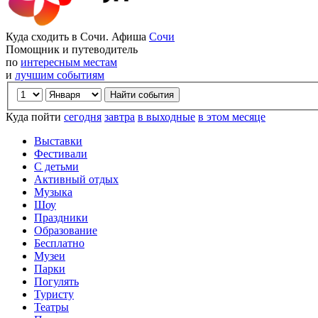
Куда сходить в Сочи. Афиша
Сочи
Помощник и путеводитель
по
интересным местам
и
лучшим событиям
Куда пойти
сегодня
завтра
в выходные
в этом месяце
Выставки
Фестивали
С детьми
Активный отдых
Музыка
Шоу
Праздники
Образование
Бесплатно
Музеи
Парки
Погулять
Туристу
Театры