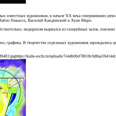
амых известных художников, в начале ХХ века совершивших рев
 Пабло Пикассо, Василий Кандинский и Хуан Миро.
ствительно, модернизм вырвался из галерейных залов, повлиял н
о, графика. В творчестве отдельных художников зарождались ц
d9483.jpg
https://kuda-sochi.ru/uploads/7e4db0bd78018c0d8aa59414d