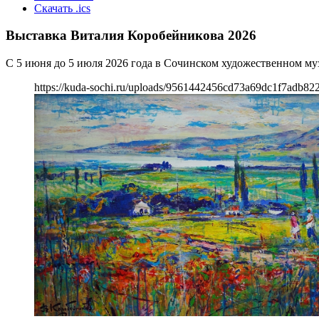
Скачать .ics
Выставка Виталия Коробейникова 2026
С 5 июня до 5 июля 2026 года в Сочинском художественном м
https://kuda-sochi.ru/uploads/9561442456cd73a69dc1f7adb82