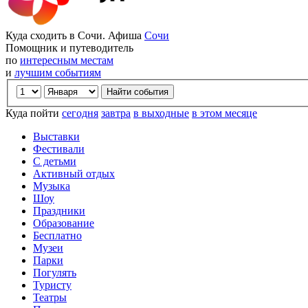
Куда сходить в Сочи. Афиша
Сочи
Помощник и путеводитель
по
интересным местам
и
лучшим событиям
Куда пойти
сегодня
завтра
в выходные
в этом месяце
Выставки
Фестивали
С детьми
Активный отдых
Музыка
Шоу
Праздники
Образование
Бесплатно
Музеи
Парки
Погулять
Туристу
Театры