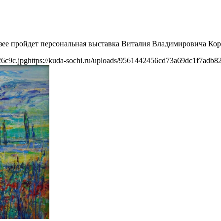
узее пройдет персональная выставка Виталия Владимировича Ко
26c9c.jpg
https://kuda-sochi.ru/uploads/9561442456cd73a69dc1f7adb8