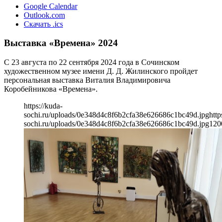
Google Calendar
Outlook.com
Скачать .ics
Выставка «Времена» 2024
С 23 августа по 22 сентября 2024 года в Сочинском
художественном музее имени Д. Д. Жилинского пройдет
персональная выставка Виталия Владимировича
Коробейникова «Времена».
https://kuda-
sochi.ru/uploads/0e348d4c8f6b2cfa38e626686c1bc49d.jpg
http
sochi.ru/uploads/0e348d4c8f6b2cfa38e626686c1bc49d.jpg
120