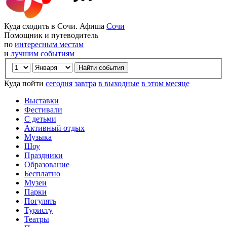
Куда сходить в Сочи. Афиша
Сочи
Помощник и путеводитель
по
интересным местам
и
лучшим событиям
Куда пойти
сегодня
завтра
в выходные
в этом месяце
Выставки
Фестивали
С детьми
Активный отдых
Музыка
Шоу
Праздники
Образование
Бесплатно
Музеи
Парки
Погулять
Туристу
Театры