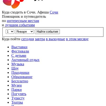
Куда сходить в Сочи. Афиша
Сочи
Помощник и путеводитель
по
интересным местам
и
лучшим событиям
Куда пойти
сегодня
завтра
в выходные
в этом месяце
Выставки
Фестивали
С детьми
Активный отдых
Музыка
Шоу
Праздники
Образование
Бесплатно
Музеи
Парки
Погулять
Туристу
Театры