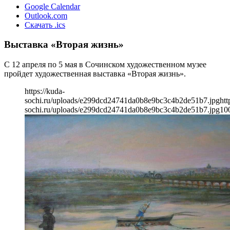
Google Calendar
Outlook.com
Скачать .ics
Выставка «Вторая жизнь»
С 12 апреля по 5 мая в Сочинском художественном музее
пройдет художественная выставка «Вторая жизнь».
https://kuda-
sochi.ru/uploads/e299dcd24741da0b8e9bc3c4b2de51b7.jpg
htt
sochi.ru/uploads/e299dcd24741da0b8e9bc3c4b2de51b7.jpg
10