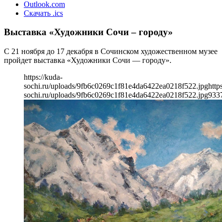
Outlook.com
Скачать .ics
Выставка «Художники Сочи – городу»
С 21 ноября до 17 декабря в Сочинском художественном музее
пройдет выставка «Художники Сочи — городу».
https://kuda-
sochi.ru/uploads/9fb6c0269c1f81e4da6422ea0218f522.jpg
http
sochi.ru/uploads/9fb6c0269c1f81e4da6422ea0218f522.jpg
933