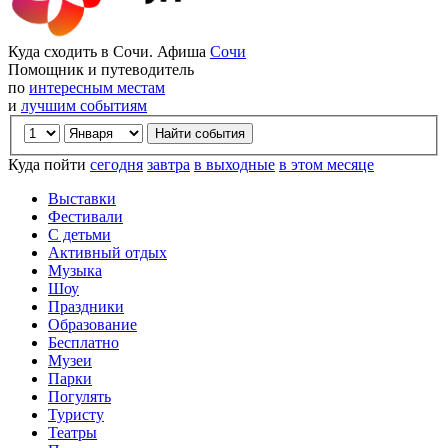
Куда сходить в Сочи. Афиша
Сочи
Помощник и путеводитель
по
интересным местам
и
лучшим событиям
Куда пойти
сегодня
завтра
в выходные
в этом месяце
Выставки
Фестивали
С детьми
Активный отдых
Музыка
Шоу
Праздники
Образование
Бесплатно
Музеи
Парки
Погулять
Туристу
Театры