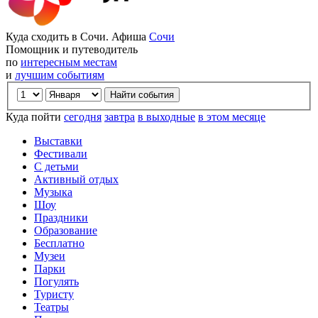
Куда сходить в Сочи. Афиша
Сочи
Помощник и путеводитель
по
интересным местам
и
лучшим событиям
Куда пойти
сегодня
завтра
в выходные
в этом месяце
Выставки
Фестивали
С детьми
Активный отдых
Музыка
Шоу
Праздники
Образование
Бесплатно
Музеи
Парки
Погулять
Туристу
Театры