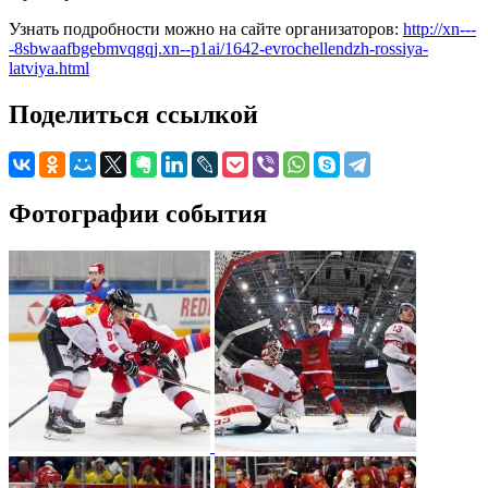
Узнать подробности можно на сайте организаторов:
http://xn---
-8sbwaafbgebmvqgqj.xn--p1ai/1642-evrochellendzh-rossiya-
latviya.html
Поделиться ссылкой
Фотографии события