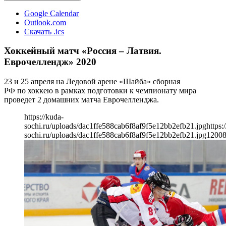
Google Calendar
Outlook.com
Скачать .ics
Хоккейный матч «Россия – Латвия.
Еврочеллендж» 2020
23 и 25 апреля на Ледовой арене «Шайба» сборная
РФ по хоккею в рамках подготовки к чемпионату мира
проведет 2 домашних матча Еврочелленджа.
https://kuda-
sochi.ru/uploads/dac1ffe588cab6f8af9f5e12bb2efb21.jpg
https:
sochi.ru/uploads/dac1ffe588cab6f8af9f5e12bb2efb21.jpg
1200