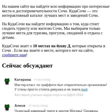
На нашем сайте вы найдете всю информацию про интересные
места и достопримечательности Сочи. КудаСочи — это
интерактивный каталог лучших мест и заведений Сочи.
На КудаСочи вы найдете информацию о том, куда стоит
сходить туристу или жителю Сочи. Мы выбираем только
лучшие места для туризма, прогулок, свиданий и отдыха с
детьми.
КудаСочи знает о
10 местах на букву Д
, которые открыты в
Сочи . Если вы знаете о месте, которого нет на сайте,
сообщите нам
!
Сейчас обсуждают
Катерина
4 часа назад
Мастер-класс по граффити был отвратительно организован!
У стены просто стояла девушка и не знала
ещё
Фестиваль уличных видов спорта на ВДНХ 2026
Алеся
10 часов назад
Чудесный камерный театр в центре Москвы! Однажды