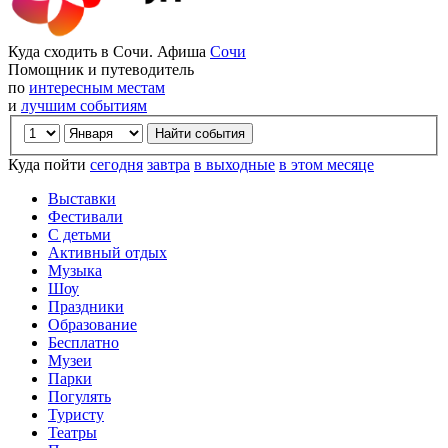
Куда сходить в Сочи. Афиша
Сочи
Помощник и путеводитель
по
интересным местам
и
лучшим событиям
Куда пойти
сегодня
завтра
в выходные
в этом месяце
Выставки
Фестивали
С детьми
Активный отдых
Музыка
Шоу
Праздники
Образование
Бесплатно
Музеи
Парки
Погулять
Туристу
Театры