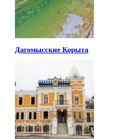
Дагомысские Корыта