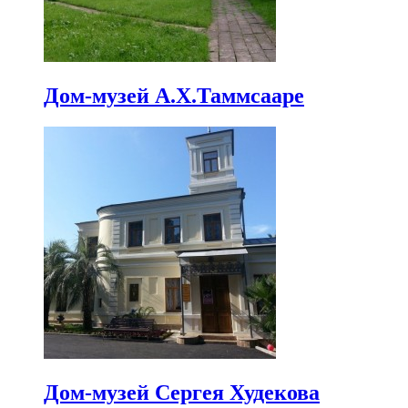
Дом-музей А.Х.Таммсааре
Дом-музей Сергея Худекова