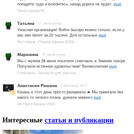
попадете туда и влюбитесь, назад дороги не будет.
ещё
Театр города М.
Татьяна
11 часов назад
Ужасная организация! Войти бысиро можно только, если у
вас вип билет за 22 тысячи. Для остальных
ещё
Фестиваль «Пикник Афиши-2026»
Марианна
15 часов назад
Мы с мужем 28 июня посетили спектакль в Зимнем театре.
Получили истинное удовольствие! Великолепная
ещё
Спектакль «Запчасти для счастья»
Анастасия Ришина
2 дня назад 16:17
Казань в этот день просто разорвала 🔥 Мы приехали без
какого то четкого плана, думали немного
ещё
VK Fest в Казани 2025
Интересные
статьи и публикации