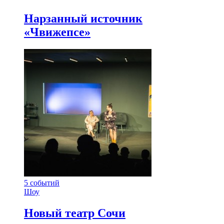
Нарзанный источник
«Чвижепсе»
5
событий
Шоу
Новый театр Сочи