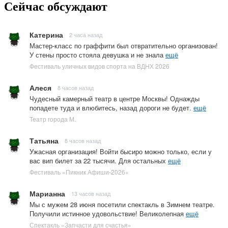
Сейчас обсуждают
Катерина
2 часа назад
Мастер-класс по граффити был отвратительно организован!
У стены просто стояла девушка и не знала
ещё
Фестиваль уличных видов спорта на ВДНХ 2026
Алеся
8 часов назад
Чудесный камерный театр в центре Москвы! Однажды
попадете туда и влюбитесь, назад дороги не будет.
ещё
Театр города М.
Татьяна
8 часов назад
Ужасная организация! Войти бысиро можно только, если у
вас вип билет за 22 тысячи. Для остальных
ещё
Фестиваль «Пикник Афиши-2026»
Марианна
13 часов назад
Мы с мужем 28 июня посетили спектакль в Зимнем театре.
Получили истинное удовольствие! Великолепная
ещё
Спектакль «Запчасти для счастья»