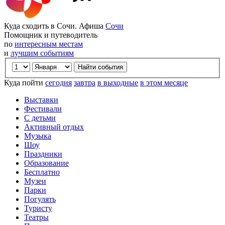
Куда сходить в Сочи. Афиша
Сочи
Помощник и путеводитель
по
интересным местам
и
лучшим событиям
Куда пойти
сегодня
завтра
в выходные
в этом месяце
Выставки
Фестивали
С детьми
Активный отдых
Музыка
Шоу
Праздники
Образование
Бесплатно
Музеи
Парки
Погулять
Туристу
Театры