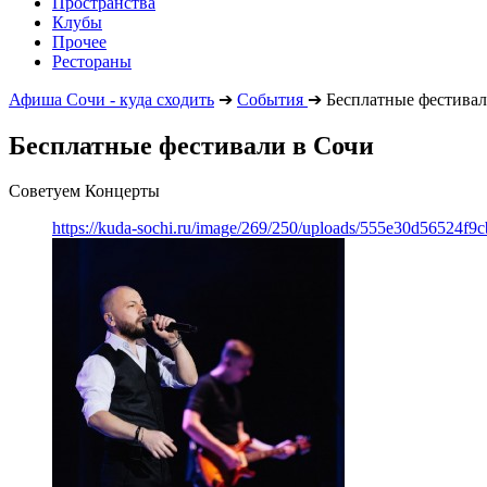
Пространства
Клубы
Прочее
Рестораны
Афиша Сочи - куда сходить
➔
События
➔
Бесплатные фестива
Бесплатные фестивали в Сочи
Советуем Концерты
https://kuda-sochi.ru/image/269/250/uploads/555e30d56524f