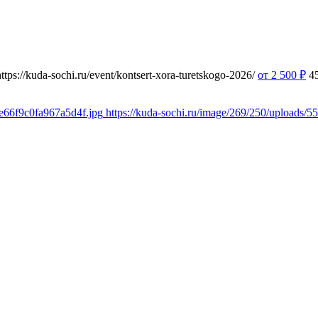
https://kuda-sochi.ru/event/kontsert-xora-turetskogo-2026/
от 2 500
₽
4
6e66f9c0fa967a5d4f.jpg
https://kuda-sochi.ru/image/269/250/uploads