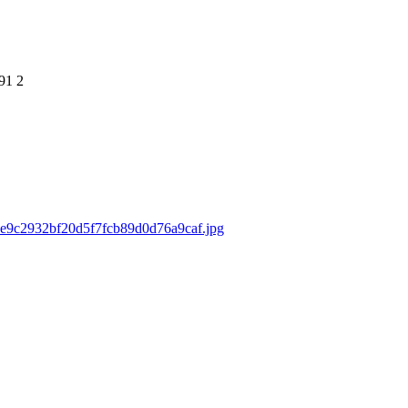
91
2
/67e9c2932bf20d5f7fcb89d0d76a9caf.jpg