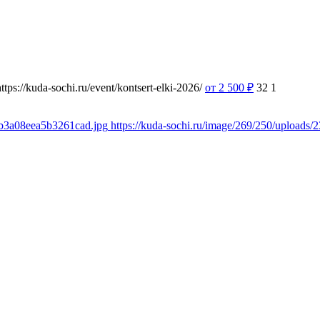
https://kuda-sochi.ru/event/kontsert-elki-2026/
от 2 500
₽
32
1
9b3a08eea5b3261cad.jpg
https://kuda-sochi.ru/image/269/250/upload