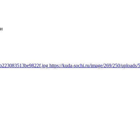
ли
9cb223083513be9822f.jpg
https://kuda-sochi.ru/image/269/250/uploa