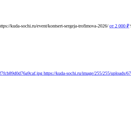
https://kuda-sochi.ru/event/kontsert-sergeja-trofimova-2026/
от 2 000
₽
5f7fcb89d0d76a9caf.jpg
https://kuda-sochi.ru/image/255/255/uploads