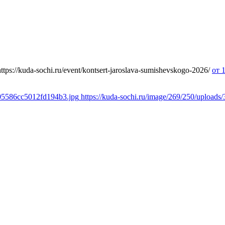
https://kuda-sochi.ru/event/kontsert-jaroslava-sumishevskogo-2026/
от 
a05586cc5012fd194b3.jpg
https://kuda-sochi.ru/image/269/250/uploa