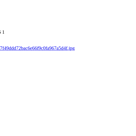
5
1
/557f49ddd72bac6e66f9c0fa967a5d4f.jpg