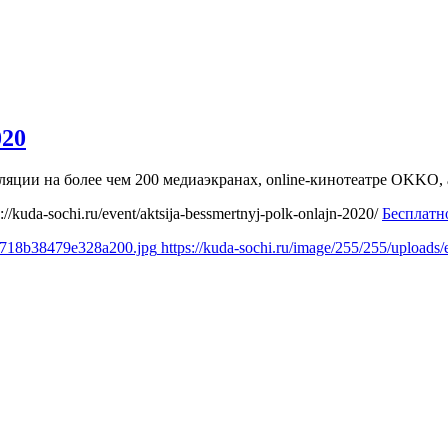
020
ляции на более чем 200 медиаэкранах, online-кинотеатре OKKO,
s://kuda-sochi.ru/event/aktsija-bessmertnyj-polk-onlajn-2020/
Бесплатн
6d718b38479e328a200.jpg
https://kuda-sochi.ru/image/255/255/uploa