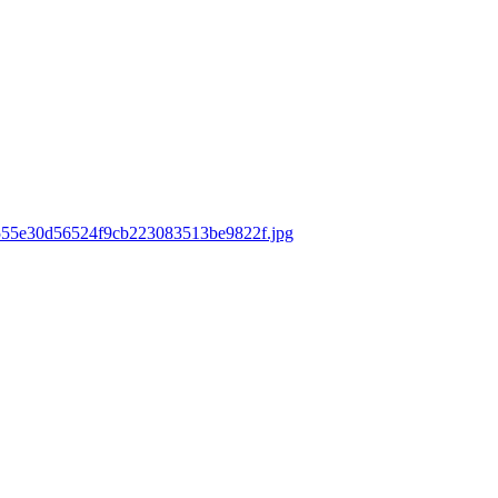
ds/555e30d56524f9cb223083513be9822f.jpg