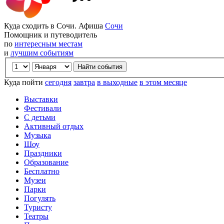
Куда сходить в Сочи. Афиша
Сочи
Помощник и путеводитель
по
интересным местам
и
лучшим событиям
Куда пойти
сегодня
завтра
в выходные
в этом месяце
Выставки
Фестивали
С детьми
Активный отдых
Музыка
Шоу
Праздники
Образование
Бесплатно
Музеи
Парки
Погулять
Туристу
Театры