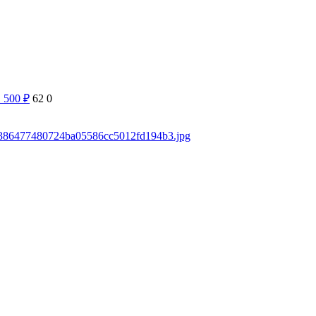
1 500
₽
62
0
ds/386477480724ba05586cc5012fd194b3.jpg