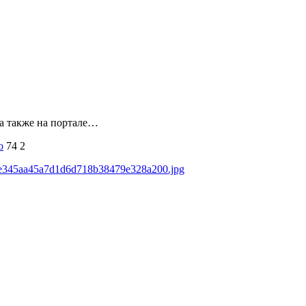
 а также на портале…
о
74
2
ds/e345aa45a7d1d6d718b38479e328a200.jpg