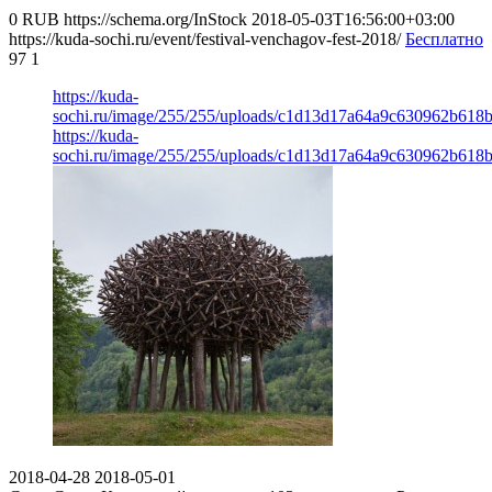
0
RUB
https://schema.org/InStock
2018-05-03T16:56:00+03:00
https://kuda-sochi.ru/event/festival-venchagov-fest-2018/
Бесплатно
97
1
https://kuda-
sochi.ru/image/255/255/uploads/c1d13d17a64a9c630962b618b
https://kuda-
sochi.ru/image/255/255/uploads/c1d13d17a64a9c630962b618b
2018-04-28
2018-05-01