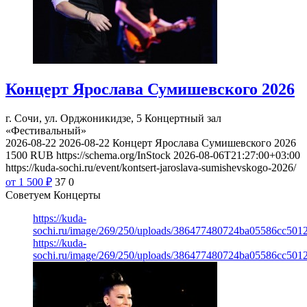
Концерт Ярослава Сумишевского 2026
г. Сочи, ул. Орджоникидзе, 5
Концертный зал
«Фестивальный»
2026-08-22
2026-08-22
Концерт Ярослава Сумишевского 2026
1500
RUB
https://schema.org/InStock
2026-08-06T21:27:00+03:00
https://kuda-sochi.ru/event/kontsert-jaroslava-sumishevskogo-2026/
от 1 500
₽
37
0
Советуем Концерты
https://kuda-
sochi.ru/image/269/250/uploads/386477480724ba05586cc501
https://kuda-
sochi.ru/image/269/250/uploads/386477480724ba05586cc501