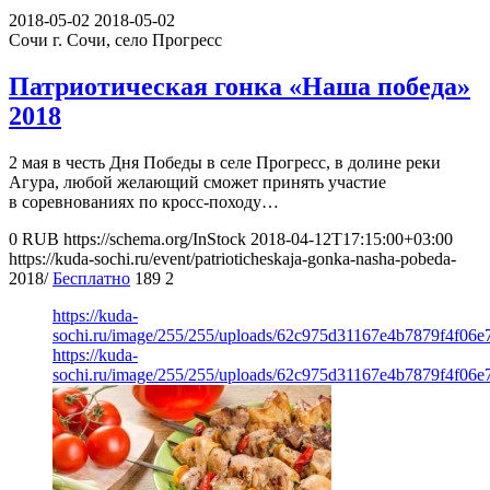
2018-05-02
2018-05-02
Сочи
г. Сочи, село Прогресс
Патриотическая гонка «Наша победа»
2018
2 мая в честь Дня Победы в селе Прогресс, в долине реки
Агура, любой желающий сможет принять участие
в соревнованиях по кросс-походу…
0
RUB
https://schema.org/InStock
2018-04-12T17:15:00+03:00
https://kuda-sochi.ru/event/patrioticheskaja-gonka-nasha-pobeda-
2018/
Бесплатно
189
2
https://kuda-
sochi.ru/image/255/255/uploads/62c975d31167e4b7879f4f06e
https://kuda-
sochi.ru/image/255/255/uploads/62c975d31167e4b7879f4f06e