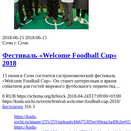
2018-06-15
2018-06-15
Сочи
г. Сочи
Фестиваль «Welcome Foodball Cup»
2018
15 июня в Сочи состоится гастрономический фестиваль
«Welcome Foodball Cup». Он станет интересным и ярким
событием для гостей мирового футбольного первенства…
0
RUB
https://schema.org/InStock
2018-04-24T17:09:00+03:00
https://kuda-sochi.ru/event/festival-welcome-foodball-cup-2018/
Бесплатно
316
3
https://kuda-
sochi.ru/image/255/255/uploads/bb675305ec69eaa3a49b2ee01
https://kuda-