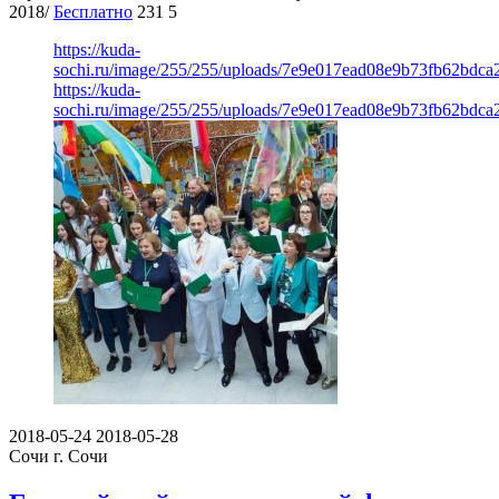
2018/
Бесплатно
231
5
https://kuda-
sochi.ru/image/255/255/uploads/7e9e017ead08e9b73fb62bdca
https://kuda-
sochi.ru/image/255/255/uploads/7e9e017ead08e9b73fb62bdca
2018-05-24
2018-05-28
Сочи
г. Сочи