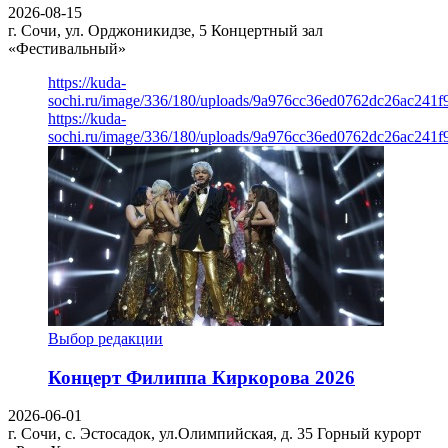
2026-08-15
г. Сочи, ул. Орджоникидзе, 5
Концертный зал
«Фестивальный»
https://kuda-
sochi.ru/image/336/180/uploads/9a976cc36ed0762dc26ac241f
https://kuda-
sochi.ru/image/336/180/uploads/9a976cc36ed0762dc26ac241f
Выбор редакции
Концерт Филиппа Киркорова 2026
2026-06-01
г. Сочи, с. Эстосадок, ул.Олимпийская, д. 35
Горный курорт