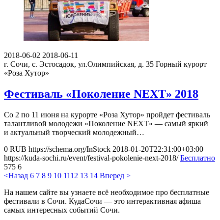
2018-06-02
2018-06-11
г. Сочи, с. Эстосадок, ул.Олимпийская, д. 35
Горный курорт
«Роза Хутор»
Фестиваль «Поколение NEXT» 2018
Cо 2 по 11 июня на курорте «Роза Хутор» пройдет фестиваль
талантливой молодежи «Поколение NEXT» — самый яркий
и актуальный творческий молодежный…
0
RUB
https://schema.org/InStock
2018-01-20T22:31:00+03:00
https://kuda-sochi.ru/event/festival-pokolenie-next-2018/
Бесплатно
575
6
<Назад
6
7
8
9
10
11
12
13
14
Вперед >
На нашем сайте вы узнаете всё необходимое про бесплатные
фестивали в Сочи. КудаСочи — это интерактивная афиша
самых интересных событий Сочи.