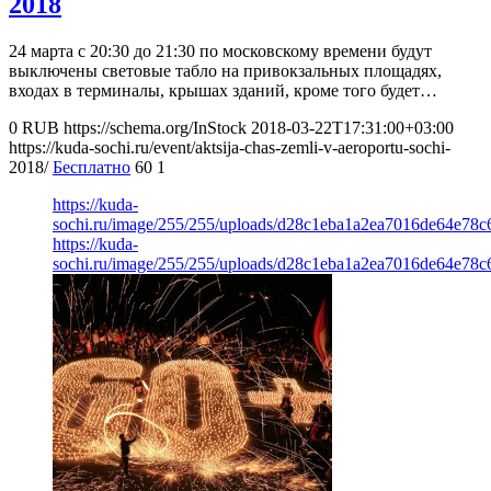
2018
24 марта с 20:30 до 21:30 по московскому времени будут
выключены световые табло на привокзальных площадях,
входах в терминалы, крышах зданий, кроме того будет…
0
RUB
https://schema.org/InStock
2018-03-22T17:31:00+03:00
https://kuda-sochi.ru/event/aktsija-chas-zemli-v-aeroportu-sochi-
2018/
Бесплатно
60
1
https://kuda-
sochi.ru/image/255/255/uploads/d28c1eba1a2ea7016de64e78c
https://kuda-
sochi.ru/image/255/255/uploads/d28c1eba1a2ea7016de64e78c