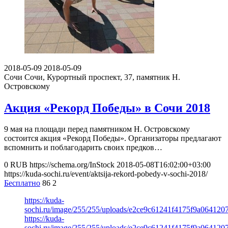
2018-05-09
2018-05-09
Сочи
Сочи, Курортный проспект, 37, памятник Н.
Островскому
Акция «Рекорд Победы» в Сочи 2018
9 мая на площади перед памятником Н. Островскому
состоится акция «Рекорд Победы». Организаторы предлагают
вспомнить и поблагодарить своих предков…
0
RUB
https://schema.org/InStock
2018-05-08T16:02:00+03:00
https://kuda-sochi.ru/event/aktsija-rekord-pobedy-v-sochi-2018/
Бесплатно
86
2
https://kuda-
sochi.ru/image/255/255/uploads/e2ce9c61241f4175f9a064120
https://kuda-
sochi.ru/image/255/255/uploads/e2ce9c61241f4175f9a064120