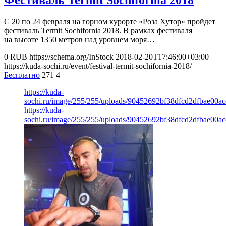
С 20 по 24 февраля на горном курорте «Роза Хутор» пройдет
фестиваль Termit Sochifornia 2018. В рамках фестиваля
на высоте 1350 метров над уровнем моря…
0
RUB
https://schema.org/InStock
2018-02-20T17:46:00+03:00
https://kuda-sochi.ru/event/festival-termit-sochifornia-2018/
Бесплатно
271
4
https://kuda-
sochi.ru/image/255/255/uploads/90452692bf38dfcd2dfbae00ac
https://kuda-
sochi.ru/image/255/255/uploads/90452692bf38dfcd2dfbae00ac