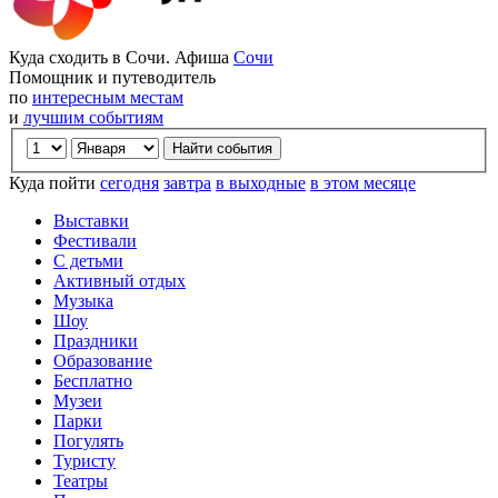
Куда сходить в Сочи. Афиша
Сочи
Помощник и путеводитель
по
интересным местам
и
лучшим событиям
Куда пойти
сегодня
завтра
в выходные
в этом месяце
Выставки
Фестивали
С детьми
Активный отдых
Музыка
Шоу
Праздники
Образование
Бесплатно
Музеи
Парки
Погулять
Туристу
Театры