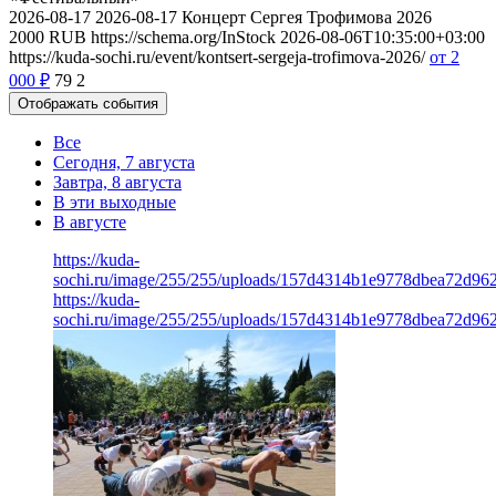
2026-08-17
2026-08-17
Концерт Сергея Трофимова 2026
2000
RUB
https://schema.org/InStock
2026-08-06T10:35:00+03:00
https://kuda-sochi.ru/event/kontsert-sergeja-trofimova-2026/
от 2
000
₽
79
2
Отображать события
Все
Сегодня, 7 августа
Завтра, 8 августа
В эти выходные
В августе
https://kuda-
sochi.ru/image/255/255/uploads/157d4314b1e9778dbea72d96
https://kuda-
sochi.ru/image/255/255/uploads/157d4314b1e9778dbea72d96