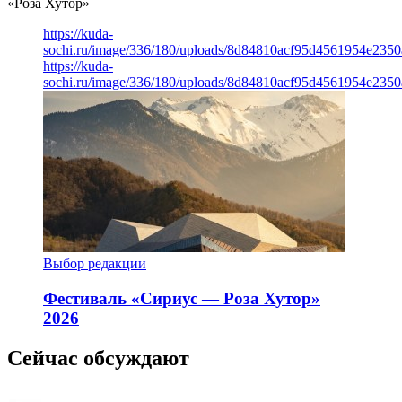
«Роза Хутор»
https://kuda-
sochi.ru/image/336/180/uploads/8d84810acf95d4561954e235
https://kuda-
sochi.ru/image/336/180/uploads/8d84810acf95d4561954e235
Выбор редакции
Фестиваль «Сириус — Роза Хутор»
2026
Сейчас обсуждают