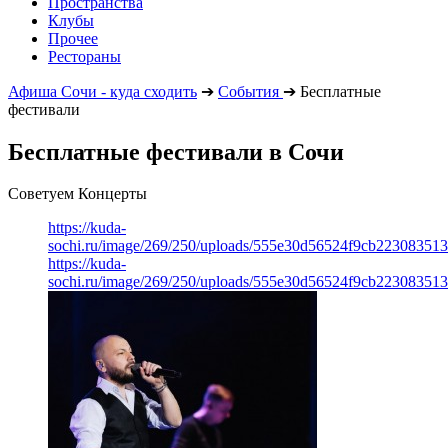
Пространства
Клубы
Прочее
Рестораны
Афиша Сочи - куда сходить
➔
События
➔
Бесплатные
фестивали
Бесплатные фестивали в Сочи
Советуем Концерты
https://kuda-
sochi.ru/image/269/250/uploads/555e30d56524f9cb223083513
https://kuda-
sochi.ru/image/269/250/uploads/555e30d56524f9cb223083513