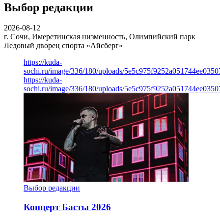
Выбор редакции
2026-08-12
г. Сочи, Имеретинская низменность, Олимпийский парк
Ледовый дворец спорта «Айсберг»
https://kuda-
sochi.ru/image/336/180/uploads/5e5c975f9252a051744ee0350
https://kuda-
sochi.ru/image/336/180/uploads/5e5c975f9252a051744ee0350
Выбор редакции
Концерт Басты 2026