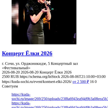
Концерт Ёлки 2026
г. Сочи, ул. Орджоникидзе, 5
Концертный зал
«Фестивальный»
2026-08-20
2026-08-20
Концерт Ёлки 2026
2500
RUB
https://schema.org/InStock
2026-08-06T21:10:00+03:00
https://kuda-sochi.ru/event/kontsert-elki-2026/
от 2 500
₽
16
0
Советуем
https://kuda-
sochi.ru/image/269/250/uploads/23f8a6943ea94d9b3a08eea5b
https://kuda-
sochi.ru/image/269/250/uploads/23f8a6943ea94d9b3a08eea5b