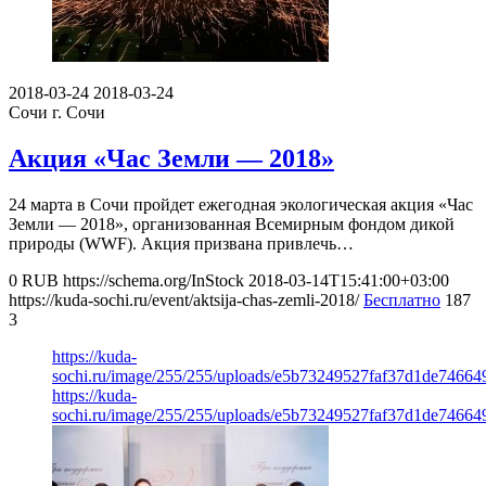
2018-03-24
2018-03-24
Сочи
г. Сочи
Акция «Час Земли — 2018»
24 марта в Сочи пройдет ежегодная экологическая акция «Час
Земли — 2018», организованная Всемирным фондом дикой
природы (WWF). Акция призвана привлечь…
0
RUB
https://schema.org/InStock
2018-03-14T15:41:00+03:00
https://kuda-sochi.ru/event/aktsija-chas-zemli-2018/
Бесплатно
187
3
https://kuda-
sochi.ru/image/255/255/uploads/e5b73249527faf37d1de74664
https://kuda-
sochi.ru/image/255/255/uploads/e5b73249527faf37d1de74664