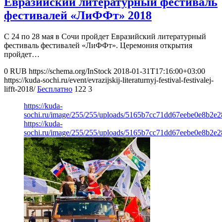
Евразийский литературный фестиваль
фестивалей «ЛиФФт» 2018
С 24 по 28 мая в Сочи пройдет Евразийский литературный
фестиваль фестивалей «ЛиФФт». Церемония открытия
пройдет…
0
RUB
https://schema.org/InStock
2018-01-31T17:16:00+03:00
https://kuda-sochi.ru/event/evrazijskij-literaturnyj-festival-festivalej-
lifft-2018/
Бесплатно
122
3
https://kuda-
sochi.ru/image/255/255/uploads/5165b7cc71dd67eebe0e8b2e2
https://kuda-
sochi.ru/image/255/255/uploads/5165b7cc71dd67eebe0e8b2e2