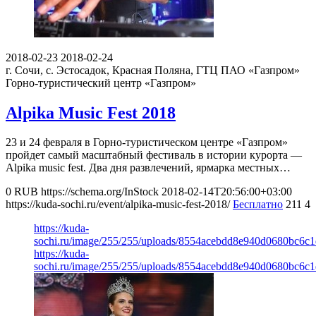
2018-02-23
2018-02-24
г. Сочи, с. Эстосадок, Красная Поляна, ГТЦ ПАО «Газпром»
Горно-туристический центр «Газпром»
Alpika Music Fest 2018
23 и 24 февраля в Горно-туристическом центре «Газпром»
пройдет самый масштабный фестиваль в истории курорта —
Alpika music fest. Два дня развлечений, ярмарка местных…
0
RUB
https://schema.org/InStock
2018-02-14T20:56:00+03:00
https://kuda-sochi.ru/event/alpika-music-fest-2018/
Бесплатно
211
4
https://kuda-
sochi.ru/image/255/255/uploads/8554acebdd8e940d0680bc6c1
https://kuda-
sochi.ru/image/255/255/uploads/8554acebdd8e940d0680bc6c1