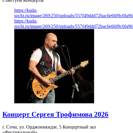
Советуем Концерты
https://kuda-
sochi.ru/image/269/250/uploads/557f49ddd72bac6e66f9c0fa96
https://kuda-
sochi.ru/image/269/250/uploads/557f49ddd72bac6e66f9c0fa96
Концерт Сергея Трофимова 2026
г. Сочи, ул. Орджоникидзе, 5
Концертный зал
«Фестивальный»