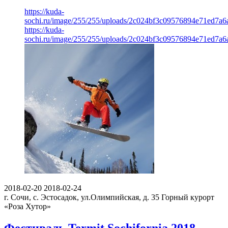
https://kuda-
sochi.ru/image/255/255/uploads/2c024bf3c09576894e71ed7a6
https://kuda-
sochi.ru/image/255/255/uploads/2c024bf3c09576894e71ed7a6
2018-02-20
2018-02-24
г. Сочи, с. Эстосадок, ул.Олимпийская, д. 35
Горный курорт
«Роза Хутор»
Фестиваль Termit Sochifornia 2018