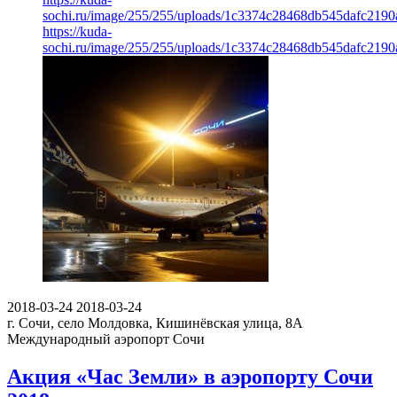
sochi.ru/image/255/255/uploads/1c3374c28468db545dafc2190
https://kuda-
sochi.ru/image/255/255/uploads/1c3374c28468db545dafc2190
2018-03-24
2018-03-24
г. Сочи, село Молдовка, Кишинёвская улица, 8А
Международный аэропорт Сочи
Акция «Час Земли» в аэропорту Сочи