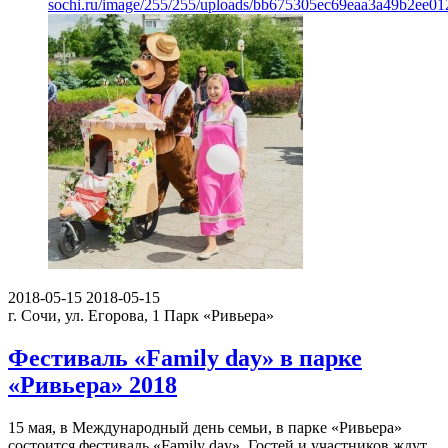
sochi.ru/image/255/255/uploads/bb675305ec69eaa3a49b2ee01
2018-05-15
2018-05-15
г. Сочи, ул. Егорова, 1
Парк «Ривьера»
Фестиваль «Family day» в парке
«Ривьера» 2018
15 мая, в Международный день семьи, в парке «Ривьера»
состоится фестиваль «Family day». Гостей и участников ждут