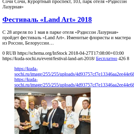
Сочи
Сочи, Курортный проспект, 103, парк отеля «Рэдиссон
Лазурная»
Фестиваль «Land Art» 2018
С 28 апреля по 1 мая в парке отеля «Рэдиссон Лазурная»
пройдет фестиваль «Land Art». Именитые флористы и мастера
из России, Белоруссии…
0
RUB
https://schema.org/InStock
2018-04-27T17:08:00+03:00
https://kuda-sochi.ru/event/festival-land-art-2018/
Бесплатно
426
8
https://kuda-
sochi.ru/image/255/255/uploads/4d93757cf7e13346aa2ee44e6
https://kuda-
sochi.ru/image/255/255/uploads/4d93757cf7e13346aa2ee44e6