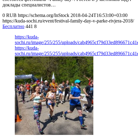
доклады специалистов…
0
RUB
https://schema.org/InStock
2018-04-24T16:53:00+03:00
https://kuda-sochi.ru/event/festival-family-day-v-parke-rivjera-2018/
Бесплатно
441
8
https://kuda-
sochi.ru/image/255/255/uploads/cab4965cf79d33ed896671c41e
https://kuda-
sochi.ru/image/255/255/uploads/cab4965cf79d33ed896671c41e