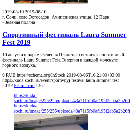
2019-08-10
2019-08-10
г. Сочи, село Эстосадок, Ачипсинская улица, 12
Парк
«Зеленая поляна»
Спортивный фестиваль Laura Summer
Fest 2019
10 августа в парке «Зеленая Планета» состоится спортивный
фестиваль Laura Summer Fest. Энергия в каждой молекуле
горного воздуха.
0
RUB
https://schema.org/InStock
2019-08-06T16:21:00+03:00
https://kuda-sochi.ru/event/sportivnyj-festival-laura-summer-fest-
2019/
Бесплатно
136
1
https://kuda-
sochi.ru/image/255/255/uploads/43a7115fb0af195f2eb5a2b26ff
https://kuda-
sochi.ru/image/255/255/uploads/43a7115fb0af195f2eb5a2b26ff