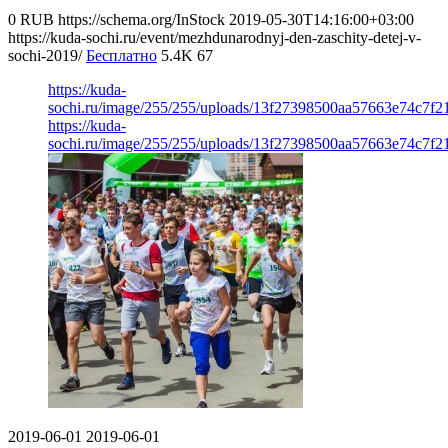
0
RUB
https://schema.org/InStock
2019-05-30T14:16:00+03:00
https://kuda-sochi.ru/event/mezhdunarodnyj-den-zaschity-detej-v-
sochi-2019/
Бесплатно
5.4K
67
https://kuda-
sochi.ru/image/255/255/uploads/13f27398500aa57663e74c7f2
https://kuda-
sochi.ru/image/255/255/uploads/13f27398500aa57663e74c7f2
2019-06-01
2019-06-01