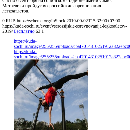
С 4 по 6 сентября на сочинском стадионе имени Славы
Метревели пройдут всероссийские соревнования
легкоатлетов.
0
RUB
https://schema.org/InStock
2019-09-02T15:32:00+03:00
https://kuda-sochi.ru/event/vserossijskie-sorevnovanija-legkoatletov-
2019/
Бесплатно
63
1
https://kuda-
sochi.ru/image/255/255/uploads/cbaf7014310251912a822ebc0
https://kuda-
sochi.ru/image/255/255/uploads/cbaf7014310251912a822ebc0