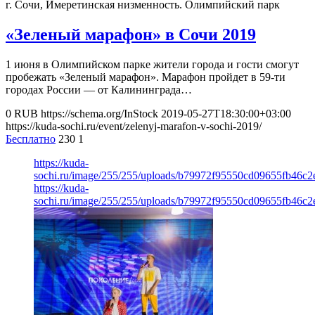
г. Сочи, Имеретинская низменность.
Олимпийский парк
«Зеленый марафон» в Сочи 2019
1 июня в Олимпийском парке жители города и гости смогут
пробежать «Зеленый марафон». Марафон пройдет в 59-ти
городах России — от Калининграда…
0
RUB
https://schema.org/InStock
2019-05-27T18:30:00+03:00
https://kuda-sochi.ru/event/zelenyj-marafon-v-sochi-2019/
Бесплатно
230
1
https://kuda-
sochi.ru/image/255/255/uploads/b79972f95550cd09655fb46c2
https://kuda-
sochi.ru/image/255/255/uploads/b79972f95550cd09655fb46c2