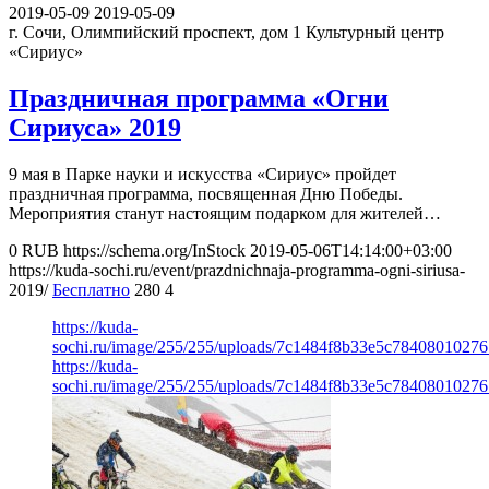
2019-05-09
2019-05-09
г. Сочи, Олимпийский проспект, дом 1
Культурный центр
«Сириус»
Праздничная программа «Огни
Сириуса» 2019
9 мая в Парке науки и искусства «Сириус» пройдет
праздничная программа, посвященная Дню Победы.
Мероприятия станут настоящим подарком для жителей…
0
RUB
https://schema.org/InStock
2019-05-06T14:14:00+03:00
https://kuda-sochi.ru/event/prazdnichnaja-programma-ogni-siriusa-
2019/
Бесплатно
280
4
https://kuda-
sochi.ru/image/255/255/uploads/7c1484f8b33e5c7840801027
https://kuda-
sochi.ru/image/255/255/uploads/7c1484f8b33e5c7840801027