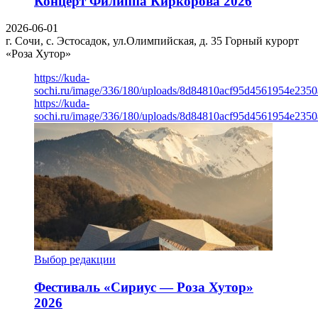
Концерт Филиппа Киркорова 2026
2026-06-01
г. Сочи, с. Эстосадок, ул.Олимпийская, д. 35
Горный курорт
«Роза Хутор»
https://kuda-
sochi.ru/image/336/180/uploads/8d84810acf95d4561954e235
https://kuda-
sochi.ru/image/336/180/uploads/8d84810acf95d4561954e235
Выбор редакции
Фестиваль «Сириус — Роза Хутор»
2026