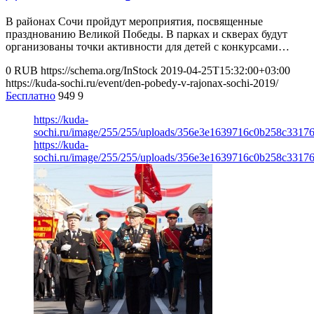
В районах Сочи пройдут мероприятия, посвященные
празднованию Великой Победы. В парках и скверах будут
организованы точки активности для детей с конкурсами…
0
RUB
https://schema.org/InStock
2019-04-25T15:32:00+03:00
https://kuda-sochi.ru/event/den-pobedy-v-rajonax-sochi-2019/
Бесплатно
949
9
https://kuda-
sochi.ru/image/255/255/uploads/356e3e1639716c0b258c3317
https://kuda-
sochi.ru/image/255/255/uploads/356e3e1639716c0b258c3317