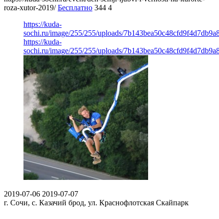
roza-xutor-2019/
Бесплатно
344
4
https://kuda-
sochi.ru/image/255/255/uploads/7b143bea50c48cfd9f4d7db9a
https://kuda-
sochi.ru/image/255/255/uploads/7b143bea50c48cfd9f4d7db9a
2019-07-06
2019-07-07
г. Сочи, с. Казачий брод, ул. Краснофлотская
Скайпарк