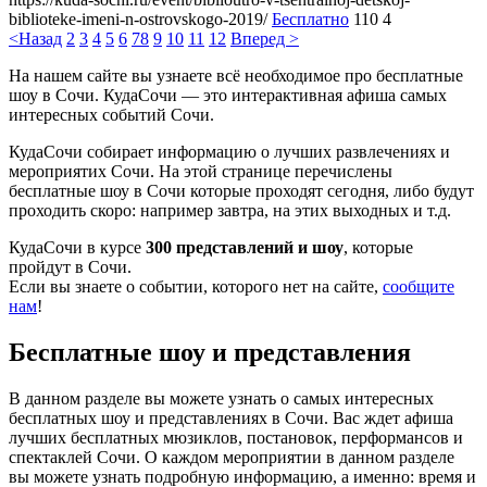
biblioteke-imeni-n-ostrovskogo-2019/
Бесплатно
110
4
<Назад
2
3
4
5
6
7
8
9
10
11
12
Вперед >
На нашем сайте вы узнаете всё необходимое про бесплатные
шоу в Сочи. КудаСочи — это интерактивная афиша самых
интересных событий Сочи.
КудаСочи собирает информацию о лучших развлечениях и
мероприятих Сочи. На этой странице перечислены
бесплатные шоу в Сочи которые проходят сегодня, либо будут
проходить скоро: например завтра, на этих выходных и т.д.
КудаСочи в курсе
300 представлений и шоу
, которые
пройдут в Сочи.
Если вы знаете о событии, которого нет на сайте,
сообщите
нам
!
Бесплатные шоу и представления
В данном разделе вы можете узнать о самых интересных
бесплатных шоу и представлениях в Сочи. Вас ждет афиша
лучших бесплатных мюзиклов, постановок, перформансов и
спектаклей Сочи. О каждом мероприятии в данном разделе
вы можете узнать подробную информацию, а именно: время и