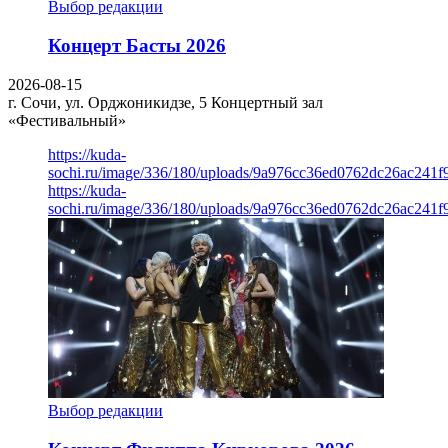
Выбор редакции
Концерт Басты 2026
2026-08-15
г. Сочи, ул. Орджоникидзе, 5
Концертный зал
«Фестивальный»
https://kuda-
sochi.ru/image/336/180/uploads/9a976cc36ed0762dc26ac241f
https://kuda-
sochi.ru/image/336/180/uploads/9a976cc36ed0762dc26ac241f
Выбор редакции