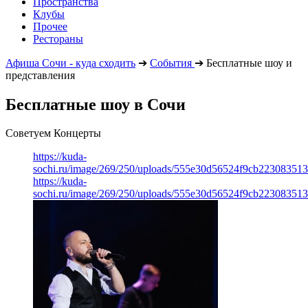
Пространства
Клубы
Прочее
Рестораны
Афиша Сочи - куда сходить
➔
События
➔
Бесплатные шоу и
представления
Бесплатные шоу в Сочи
Советуем Концерты
https://kuda-
sochi.ru/image/269/250/uploads/555e30d56524f9cb223083513
https://kuda-
sochi.ru/image/269/250/uploads/555e30d56524f9cb223083513