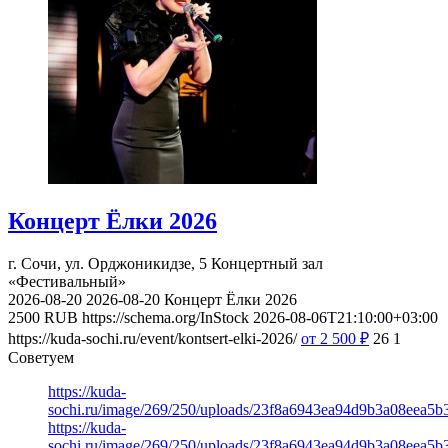
Концерт Ёлки 2026
г. Сочи, ул. Орджоникидзе, 5
Концертный зал
«Фестивальный»
2026-08-20
2026-08-20
Концерт Ёлки 2026
2500
RUB
https://schema.org/InStock
2026-08-06T21:10:00+03:00
https://kuda-sochi.ru/event/kontsert-elki-2026/
от 2 500
₽
26
1
Советуем
https://kuda-
sochi.ru/image/269/250/uploads/23f8a6943ea94d9b3a08eea5b
https://kuda-
sochi.ru/image/269/250/uploads/23f8a6943ea94d9b3a08eea5b