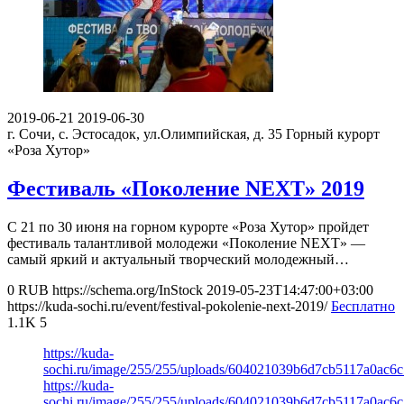
2019-06-21
2019-06-30
г. Сочи, с. Эстосадок, ул.Олимпийская, д. 35
Горный курорт
«Роза Хутор»
Фестиваль «Поколение NEXT» 2019
С 21 по 30 июня на горном курорте «Роза Хутор» пройдет
фестиваль талантливой молодежи «Поколение NEXT» —
самый яркий и актуальный творческий молодежный…
0
RUB
https://schema.org/InStock
2019-05-23T14:47:00+03:00
https://kuda-sochi.ru/event/festival-pokolenie-next-2019/
Бесплатно
1.1K
5
https://kuda-
sochi.ru/image/255/255/uploads/604021039b6d7cb5117a0ac6c
https://kuda-
sochi.ru/image/255/255/uploads/604021039b6d7cb5117a0ac6c