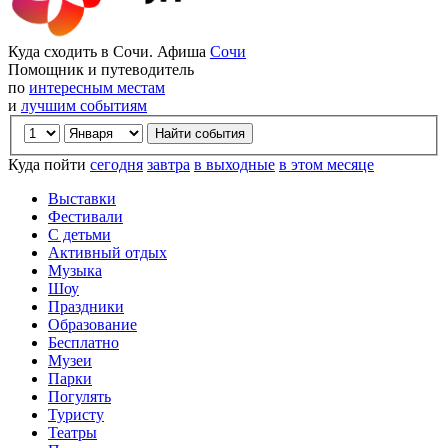
Куда сходить в Сочи. Афиша
Сочи
Помощник и путеводитель
по
интересным местам
и
лучшим событиям
Куда пойти
сегодня
завтра
в выходные
в этом месяце
Выставки
Фестивали
С детьми
Активный отдых
Музыка
Шоу
Праздники
Образование
Бесплатно
Музеи
Парки
Погулять
Туристу
Театры