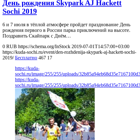
День рождения Skypark AJ Hackett
Sochi 2019
6 и 7 июля в тёплой атмосфере пройдет празднование День
рождения первого в России парка приключений на высоте.
Поздравить Скайпарк с Днём…
0
RUB
https://schema.org/InStock
2019-07-01T14:57:00+03:00
https://kuda-sochi.ru/event/den-rozhdenija-skypark-aj-hackett-sochi-
2019/
Бесплатно
467
17
https://kuda-
sochi.ru/image/255/255/uploads/32b85a94eb68d35e7167100d3
https://kuda-
sochi.ru/image/255/255/uploads/32b85a94eb68d35e7167100d3