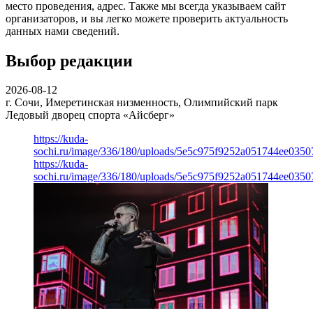
место проведения, адрес. Также мы всегда указываем сайт
организаторов, и вы легко можете проверить актуальность
данных нами сведений.
Выбор редакции
2026-08-12
г. Сочи, Имеретинская низменность, Олимпийский парк
Ледовый дворец спорта «Айсберг»
https://kuda-
sochi.ru/image/336/180/uploads/5e5c975f9252a051744ee0350
https://kuda-
sochi.ru/image/336/180/uploads/5e5c975f9252a051744ee0350