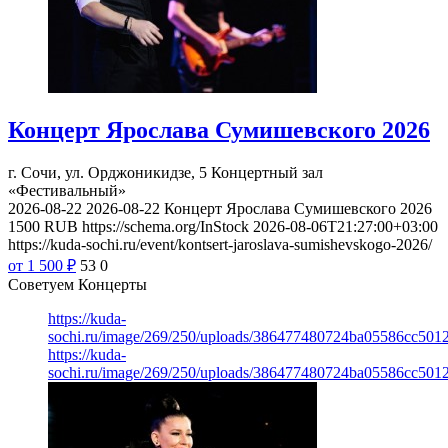
Концерт Ярослава Сумишевского 2026
г. Сочи, ул. Орджоникидзе, 5
Концертный зал
«Фестивальный»
2026-08-22
2026-08-22
Концерт Ярослава Сумишевского 2026
1500
RUB
https://schema.org/InStock
2026-08-06T21:27:00+03:00
https://kuda-sochi.ru/event/kontsert-jaroslava-sumishevskogo-2026/
от 1 500
₽
53
0
Советуем Концерты
https://kuda-
sochi.ru/image/269/250/uploads/386477480724ba05586cc501
https://kuda-
sochi.ru/image/269/250/uploads/386477480724ba05586cc501