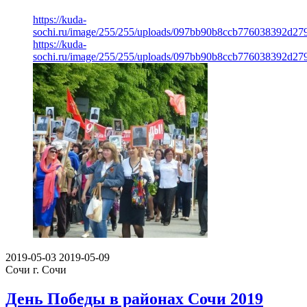
https://kuda-
sochi.ru/image/255/255/uploads/097bb90b8ccb776038392d27
https://kuda-
sochi.ru/image/255/255/uploads/097bb90b8ccb776038392d27
2019-05-03
2019-05-09
Сочи
г. Сочи
День Победы в районах Сочи 2019