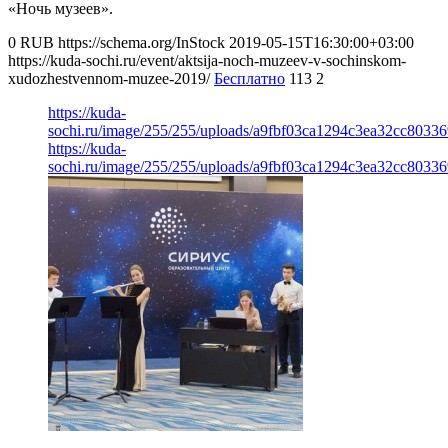
«Ночь музеев».
0
RUB
https://schema.org/InStock
2019-05-15T16:30:00+03:00
https://kuda-sochi.ru/event/aktsija-noch-muzeev-v-sochinskom-
xudozhestvennom-muzee-2019/
Бесплатно
113
2
https://kuda-
sochi.ru/image/255/255/uploads/a9fbf03ca1294c3ea32cc8033
https://kuda-
sochi.ru/image/255/255/uploads/a9fbf03ca1294c3ea32cc8033