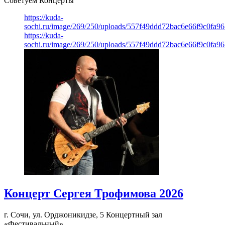
Советуем Концерты
https://kuda-
sochi.ru/image/269/250/uploads/557f49ddd72bac6e66f9c0fa96
https://kuda-
sochi.ru/image/269/250/uploads/557f49ddd72bac6e66f9c0fa96
Концерт Сергея Трофимова 2026
г. Сочи, ул. Орджоникидзе, 5
Концертный зал
«Фестивальный»