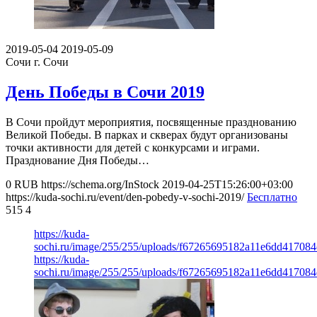
2019-05-04
2019-05-09
Сочи
г. Сочи
День Победы в Сочи 2019
В Сочи пройдут мероприятия, посвященные празднованию
Великой Победы. В парках и скверах будут организованы
точки активности для детей с конкурсами и играми.
Празднование Дня Победы…
0
RUB
https://schema.org/InStock
2019-04-25T15:26:00+03:00
https://kuda-sochi.ru/event/den-pobedy-v-sochi-2019/
Бесплатно
515
4
https://kuda-
sochi.ru/image/255/255/uploads/f67265695182a11e6dd417084c
https://kuda-
sochi.ru/image/255/255/uploads/f67265695182a11e6dd417084c