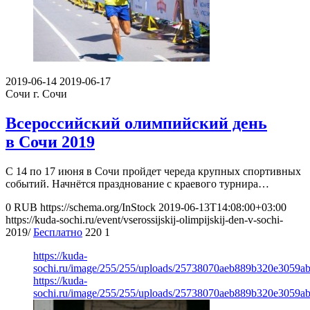
2019-06-14
2019-06-17
Сочи
г. Сочи
Всероссийский олимпийский день
в Сочи 2019
С 14 по 17 июня в Сочи пройдет череда крупных спортивных
событий. Начнётся празднование с краевого турнира…
0
RUB
https://schema.org/InStock
2019-06-13T14:08:00+03:00
https://kuda-sochi.ru/event/vserossijskij-olimpijskij-den-v-sochi-
2019/
Бесплатно
220
1
https://kuda-
sochi.ru/image/255/255/uploads/25738070aeb889b320e3059a
https://kuda-
sochi.ru/image/255/255/uploads/25738070aeb889b320e3059a