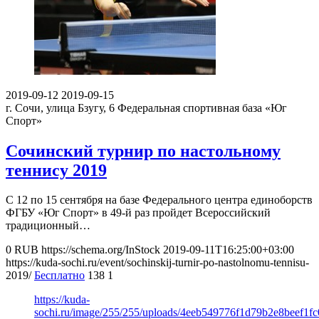
2019-09-12
2019-09-15
г. Сочи, улица Бзугу, 6
Федеральная спортивная база «Юг
Спорт»
Сочинский турнир по настольному
теннису 2019
С 12 по 15 сентября на базе Федерального центра единоборств
ФГБУ «Юг Спорт» в 49-й раз пройдет Всероссийский
традиционный…
0
RUB
https://schema.org/InStock
2019-09-11T16:25:00+03:00
https://kuda-sochi.ru/event/sochinskij-turnir-po-nastolnomu-tennisu-
2019/
Бесплатно
138
1
https://kuda-
sochi.ru/image/255/255/uploads/4eeb549776f1d79b2e8beef1fc