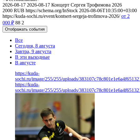
2026-08-17
2026-08-17
Концерт Сергея Трофимова 2026
2000
RUB
https://schema.org/InStock
2026-08-06T10:35:00+03:00
https://kuda-sochi.ru/event/kontsert-sergeja-trofimova-2026/
от 2
000
₽
88
2
Отображать события
Все
Сегодня, 8 августа
Завтра, 9 августа
В эти выходные
В августе
https://kuda-
sochi.ru/image/255/255/uploads/383107c78c801e1e6a4f65132
https://kuda-
sochi.ru/image/255/255/uploads/383107c78c801e1e6a4f65132