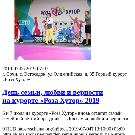
2019-07-06
2019-07-07
г. Сочи, с. Эстосадок, ул.Олимпийская, д. 35
Горный курорт
«Роза Хутор»
День семьи, любви и верности
на курорте «Роза Хутор» 2019
6 и 7 июля на курорте «Роза Хутор» вновь отметят самый
семейный летний праздник — Дня семьи, любви и верности.
0
RUB
https://schema.org/InStock
2019-07-04T13:10:00+03:00
https://kuda-sochi.ru/event/den-semji-ljubvi-i-vernosti-na-kurorte-