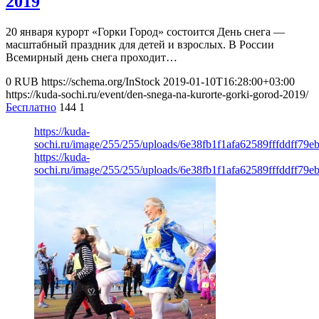
2019
20 января курорт «Горки Город» состоится День снега —
масштабный праздник для детей и взрослых. В России
Всемирный день снега проходит…
0
RUB
https://schema.org/InStock
2019-01-10T16:28:00+03:00
https://kuda-sochi.ru/event/den-snega-na-kurorte-gorki-gorod-2019/
Бесплатно
144
1
https://kuda-
sochi.ru/image/255/255/uploads/6e38fb1f1afa62589fffddff79e
https://kuda-
sochi.ru/image/255/255/uploads/6e38fb1f1afa62589fffddff79e