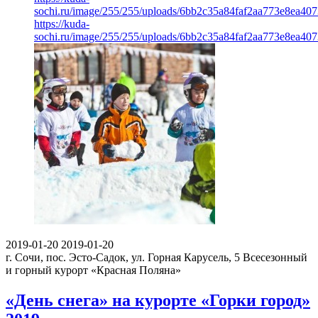
sochi.ru/image/255/255/uploads/6bb2c35a84faf2aa773e8ea407
https://kuda-
sochi.ru/image/255/255/uploads/6bb2c35a84faf2aa773e8ea407
2019-01-20
2019-01-20
г. Сочи, пос. Эсто-Садок, ул. Горная Карусель, 5
Всесезонный
и горный курорт «Красная Поляна»
«День снега» на курорте «Горки город»