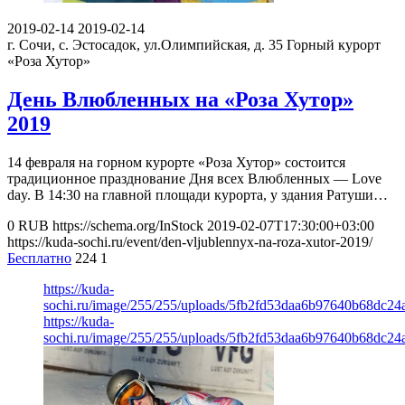
2019-02-14
2019-02-14
г. Сочи, с. Эстосадок, ул.Олимпийская, д. 35
Горный курорт
«Роза Хутор»
День Влюбленных на «Роза Хутор»
2019
14 февраля на горном курорте «Роза Хутор» состоится
традиционное празднование Дня всех Влюбленных — Love
day. В 14:30 на главной площади курорта, у здания Ратуши…
0
RUB
https://schema.org/InStock
2019-02-07T17:30:00+03:00
https://kuda-sochi.ru/event/den-vljublennyx-na-roza-xutor-2019/
Бесплатно
224
1
https://kuda-
sochi.ru/image/255/255/uploads/5fb2fd53daa6b97640b68dc24
https://kuda-
sochi.ru/image/255/255/uploads/5fb2fd53daa6b97640b68dc24