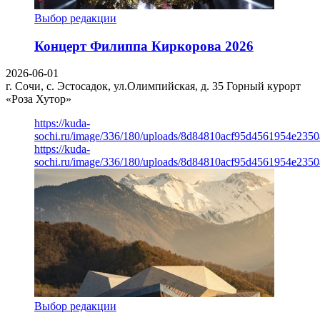
Выбор редакции
Концерт Филиппа Киркорова 2026
2026-06-01
г. Сочи, с. Эстосадок, ул.Олимпийская, д. 35
Горный курорт
«Роза Хутор»
https://kuda-
sochi.ru/image/336/180/uploads/8d84810acf95d4561954e235
https://kuda-
sochi.ru/image/336/180/uploads/8d84810acf95d4561954e235
Выбор редакции