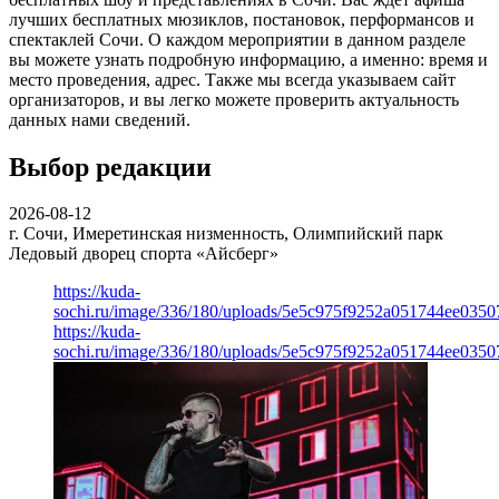
лучших бесплатных мюзиклов, постановок, перформансов и
спектаклей Сочи. О каждом мероприятии в данном разделе
вы можете узнать подробную информацию, а именно: время и
место проведения, адрес. Также мы всегда указываем сайт
организаторов, и вы легко можете проверить актуальность
данных нами сведений.
Выбор редакции
2026-08-12
г. Сочи, Имеретинская низменность, Олимпийский парк
Ледовый дворец спорта «Айсберг»
https://kuda-
sochi.ru/image/336/180/uploads/5e5c975f9252a051744ee0350
https://kuda-
sochi.ru/image/336/180/uploads/5e5c975f9252a051744ee0350