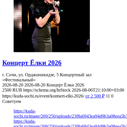
Концерт Ёлки 2026
г. Сочи, ул. Орджоникидзе, 5
Концертный зал
«Фестивальный»
2026-08-20
2026-08-20
Концерт Ёлки 2026
2500
RUB
https://schema.org/InStock
2026-08-06T21:10:00+03:00
https://kuda-sochi.ru/event/kontsert-elki-2026/
от 2 500
₽
11
0
Советуем
https://kuda-
sochi.ru/image/269/250/uploads/23f8a6943ea94d9b3a08eea5b
https://kuda-
sochi.ru/image/269/250/uploads/23f8a6943ea94d9b3a08eea5b