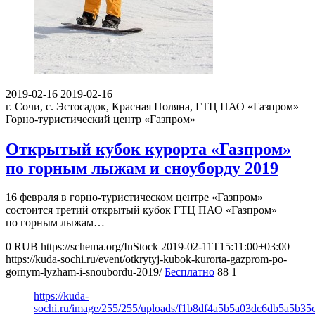
2019-02-16
2019-02-16
г. Сочи, с. Эстосадок, Красная Поляна, ГТЦ ПАО «Газпром»
Горно-туристический центр «Газпром»
Открытый кубок курорта «Газпром»
по горным лыжам и сноуборду 2019
16 февраля в горно-туристическом центре «Газпром»
состоится третий открытый кубок ГТЦ ПАО «Газпром»
по горным лыжам…
0
RUB
https://schema.org/InStock
2019-02-11T15:11:00+03:00
https://kuda-sochi.ru/event/otkrytyj-kubok-kurorta-gazprom-po-
gornym-lyzham-i-snoubordu-2019/
Бесплатно
88
1
https://kuda-
sochi.ru/image/255/255/uploads/f1b8df4a5b5a03dc6db5a5b35c