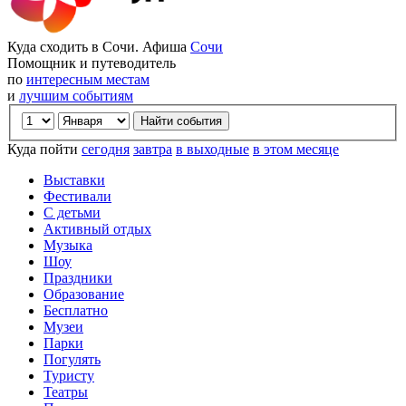
Куда сходить в Сочи. Афиша
Сочи
Помощник и путеводитель
по
интересным местам
и
лучшим событиям
Куда пойти
сегодня
завтра
в выходные
в этом месяце
Выставки
Фестивали
С детьми
Активный отдых
Музыка
Шоу
Праздники
Образование
Бесплатно
Музеи
Парки
Погулять
Туристу
Театры