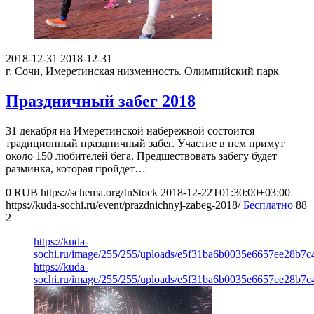
2018-12-31
2018-12-31
г. Сочи, Имеретинская низменность.
Олимпийский парк
Праздничный забег 2018
31 декабря на Имеретинской набережной состоится
традиционный праздничный забег. Участие в нем примут
около 150 любителей бега. Предшествовать забегу будет
разминка, которая пройдет…
0
RUB
https://schema.org/InStock
2018-12-22T01:30:00+03:00
https://kuda-sochi.ru/event/prazdnichnyj-zabeg-2018/
Бесплатно
88
2
https://kuda-
sochi.ru/image/255/255/uploads/e5f31ba6b0035e6657ee28b7c
https://kuda-
sochi.ru/image/255/255/uploads/e5f31ba6b0035e6657ee28b7c