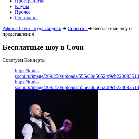
Пространства
Клубы
Прочее
Рестораны
Афиша Сочи - куда сходить
➔
События
➔
Бесплатные шоу и
представления
Бесплатные шоу в Сочи
Советуем Концерты
https://kuda-
sochi.ru/image/269/250/uploads/555e30d56524f9cb223083513
https://kuda-
sochi.ru/image/269/250/uploads/555e30d56524f9cb223083513