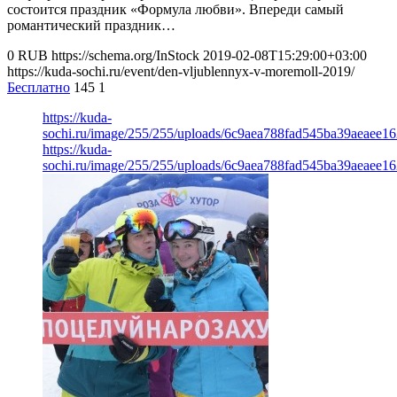
состоится праздник «Формула любви». Впереди самый
романтический праздник…
0
RUB
https://schema.org/InStock
2019-02-08T15:29:00+03:00
https://kuda-sochi.ru/event/den-vljublennyx-v-moremoll-2019/
Бесплатно
145
1
https://kuda-
sochi.ru/image/255/255/uploads/6c9aea788fad545ba39aeaee16
https://kuda-
sochi.ru/image/255/255/uploads/6c9aea788fad545ba39aeaee16