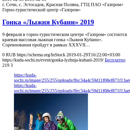
г. Сочи, с. Эстосадок, Красная Поляна, ГТЦ ПАО «Газпром»
Горно-туристический центр «Газпром»
Гонка «Лыжня Кубани» 2019
9 февраля в горно-туристическом центре «Газпром» состоится
краевая массовая лыжная гонка «Лыжня Кубани».
Соревнования пройдут в рамках XXXVII…
0
RUB
https://schema.org/InStock
2019-01-29T16:22:00+03:00
https://kuda-sochi.ru/event/gonka-lyzhnja-kubani-2019/
Бесплатно
219
3
https://kuda-
sochi.ru/image/255/255/uploads/ffec34a4c59d11f08ef871f13ae
https://kuda-
sochi.ru/image/255/255/uploads/ffec34a4c59d11f08ef871f13ae