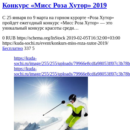
Конкурс «Мисс Роза Хутор» 2019
С 25 января по 9 марта на горном курорте «Роза Хутор»
пройдет ежегодный конкурс «Мисс Роза Хутор» — это
уникальный конкурс красоты среди…
0
RUB
https://schema.org/InStock
2019-02-05T16:32:00+03:00
https://kuda-sochi.ru/event/konkurs-miss-roza-xutor-2019/
Бесплатно
337
5
https://kuda-
sochi.ru/image/255/255/uploads/79966e8cdfa98053ff07c3b78b
https://kuda-
sochi.ru/image/255/255/uploads/79966e8cdfa98053ff07c3b78b