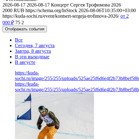
2026-08-17
2026-08-17
Концерт Сергея Трофимова 2026
2000
RUB
https://schema.org/InStock
2026-08-06T10:35:00+03:00
https://kuda-sochi.ru/event/kontsert-sergeja-trofimova-2026/
от 2
000
₽
75
2
Отображать события
Все
Сегодня, 7 августа
Завтра, 8 августа
В эти выходные
В августе
https://kuda-
sochi.ru/image/255/255/uploads/525ae25f6d6e4f2b73b8bef58b
https://kuda-
sochi.ru/image/255/255/uploads/525ae25f6d6e4f2b73b8bef58b