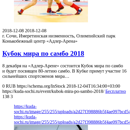
2018-12-08
2018-12-08
г. Сочи, Имеретинская низменность, Олимпийский парк
Конькобежный центр «Адлер-Арена»
Кубок мира по самбо 2018
8 декабря на «Адлер-Арене» состоится Кубок мира по самбо
и будет посвящен 80-летию самбо. В Кубке примут участие 16
сильнейших спортсменов мира…
0
RUB
https://schema.org/InStock
2018-12-04T16:34:00+03:00
https://kuda-sochi.ru/event/kubok-mira-po-sambo-2018/
Бесплатно
138
3
https://kuda-
sochi.ru/image/255/255/uploads/a2d27f398886b5f4ae097bcd54
https://kuda-
sochi.ru/image/255/255/uploads/a2d27f398886b5f4ae097bcd54