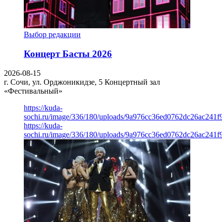
Выбор редакции
Концерт Басты 2026
2026-08-15
г. Сочи, ул. Орджоникидзе, 5
Концертный зал
«Фестивальный»
https://kuda-
sochi.ru/image/336/180/uploads/9a976cc36ed0762dc26ac241f
https://kuda-
sochi.ru/image/336/180/uploads/9a976cc36ed0762dc26ac241f