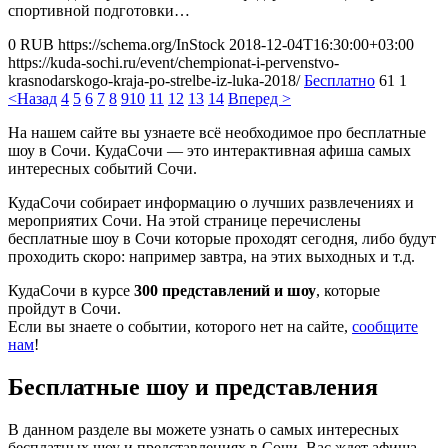
спортивной подготовки…
0
RUB
https://schema.org/InStock
2018-12-04T16:30:00+03:00
https://kuda-sochi.ru/event/chempionat-i-pervenstvo-
krasnodarskogo-kraja-po-strelbe-iz-luka-2018/
Бесплатно
61
1
<Назад
4
5
6
7
8
9
10
11
12
13
14
Вперед >
На нашем сайте вы узнаете всё необходимое про бесплатные
шоу в Сочи. КудаСочи — это интерактивная афиша самых
интересных событий Сочи.
КудаСочи собирает информацию о лучших развлечениях и
мероприятих Сочи. На этой странице перечислены
бесплатные шоу в Сочи которые проходят сегодня, либо будут
проходить скоро: например завтра, на этих выходных и т.д.
КудаСочи в курсе
300 представлений и шоу
, которые
пройдут в Сочи.
Если вы знаете о событии, которого нет на сайте,
сообщите
нам
!
Бесплатные шоу и представления
В данном разделе вы можете узнать о самых интересных
бесплатных шоу и представлениях в Сочи. Вас ждет афиша