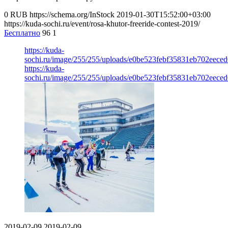
0
RUB
https://schema.org/InStock
2019-01-30T15:52:00+03:00
https://kuda-sochi.ru/event/rosa-khutor-freeride-contest-2019/
Бесплатно
96
1
https://kuda-
sochi.ru/image/255/255/uploads/e0be523febf35831eb702eeced
https://kuda-
sochi.ru/image/255/255/uploads/e0be523febf35831eb702eeced
2019-02-09
2019-02-09