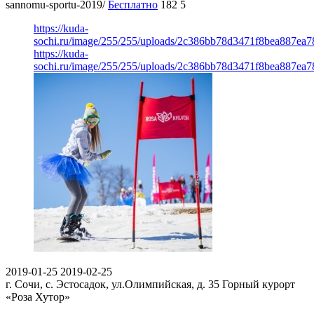
sannomu-sportu-2019/
Бесплатно
182
5
https://kuda-
sochi.ru/image/255/255/uploads/2c386bb78d3471f8bea887ea7
https://kuda-
sochi.ru/image/255/255/uploads/2c386bb78d3471f8bea887ea7
2019-01-25
2019-02-25
г. Сочи, с. Эстосадок, ул.Олимпийская, д. 35
Горный курорт
«Роза Хутор»