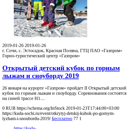
2019-01-26
2019-01-26
г. Сочи, с. Эстосадок, Красная Поляна, ГТЦ ПАО «Газпром»
Горно-туристический центр «Газпром»
Открытый детский кубок по горным
лыжам и сноуборду 2019
26 января на курорте «Газпром» пройдет II Открытый детский
кубок по горным лыжам и сноуборду. Соревнования состоятся
на синей трассе H1…
0
RUB
https://schema.org/InStock
2019-01-23T17:44:00+03:00
https://kuda-sochi.ru/event/otkrytyj-detskij-kubok-po-gornym-
lyzham-i-snoubordu-2019/
Бесплатно
77
1
https://kuda-