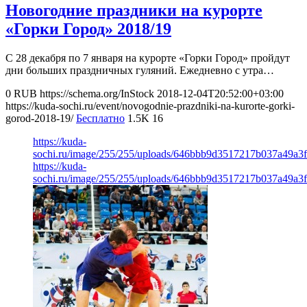
Новогодние праздники на курорте
«Горки Город» 2018/19
С 28 декабря по 7 января на курорте «Горки Город» пройдут
дни больших праздничных гуляний. Ежедневно с утра…
0
RUB
https://schema.org/InStock
2018-12-04T20:52:00+03:00
https://kuda-sochi.ru/event/novogodnie-prazdniki-na-kurorte-gorki-
gorod-2018-19/
Бесплатно
1.5K
16
https://kuda-
sochi.ru/image/255/255/uploads/646bbb9d3517217b037a49a3f
https://kuda-
sochi.ru/image/255/255/uploads/646bbb9d3517217b037a49a3f