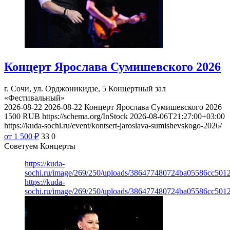
Концерт Ярослава Сумишевского 2026
г. Сочи, ул. Орджоникидзе, 5
Концертный зал
«Фестивальный»
2026-08-22
2026-08-22
Концерт Ярослава Сумишевского 2026
1500
RUB
https://schema.org/InStock
2026-08-06T21:27:00+03:00
https://kuda-sochi.ru/event/kontsert-jaroslava-sumishevskogo-2026/
от 1 500
₽
33
0
Советуем Концерты
https://kuda-
sochi.ru/image/269/250/uploads/386477480724ba05586cc501
https://kuda-
sochi.ru/image/269/250/uploads/386477480724ba05586cc501