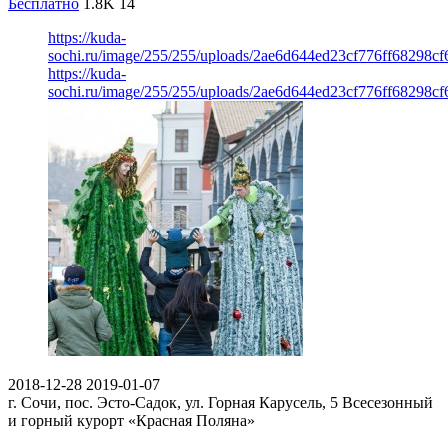
Бесплатно
1.8K
14
https://kuda-
sochi.ru/image/255/255/uploads/2ae6d644ed23cf776ff68298cf
https://kuda-
sochi.ru/image/255/255/uploads/2ae6d644ed23cf776ff68298cf
2018-12-28
2019-01-07
г. Сочи, пос. Эсто-Садок, ул. Горная Карусель, 5
Всесезонный
и горный курорт «Красная Поляна»