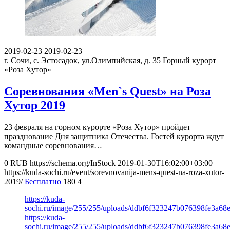
2019-02-23
2019-02-23
г. Сочи, с. Эстосадок, ул.Олимпийская, д. 35
Горный курорт
«Роза Хутор»
Соревнования «Men`s Quest» на Роза
Хутор 2019
23 февраля на горном курорте «Роза Хутор» пройдет
празднование Дня защитника Отечества. Гостей курорта ждут
командные соревнования…
0
RUB
https://schema.org/InStock
2019-01-30T16:02:00+03:00
https://kuda-sochi.ru/event/sorevnovanija-mens-quest-na-roza-xutor-
2019/
Бесплатно
180
4
https://kuda-
sochi.ru/image/255/255/uploads/ddbf6f323247b076398fe3a68e
https://kuda-
sochi.ru/image/255/255/uploads/ddbf6f323247b076398fe3a68e