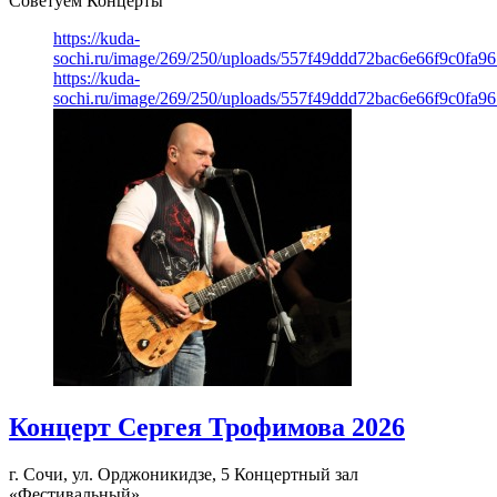
Советуем Концерты
https://kuda-
sochi.ru/image/269/250/uploads/557f49ddd72bac6e66f9c0fa96
https://kuda-
sochi.ru/image/269/250/uploads/557f49ddd72bac6e66f9c0fa96
Концерт Сергея Трофимова 2026
г. Сочи, ул. Орджоникидзе, 5
Концертный зал
«Фестивальный»