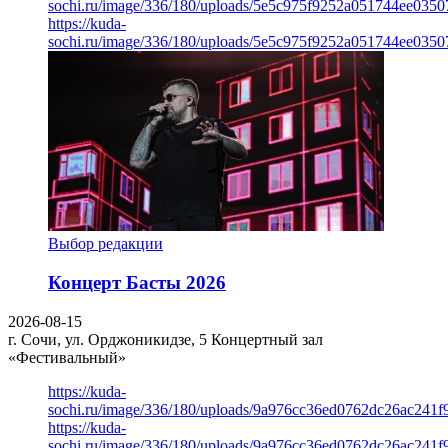
sochi.ru/image/336/180/uploads/5e5c975f9252a051744ee0350
https://kuda-
sochi.ru/image/336/180/uploads/5e5c975f9252a051744ee0350
Выбор редакции
Концерт Басты 2026
2026-08-15
г. Сочи, ул. Орджоникидзе, 5
Концертный зал
«Фестивальный»
https://kuda-
sochi.ru/image/336/180/uploads/9a976cc36ed0762dc26ac241f
https://kuda-
sochi.ru/image/336/180/uploads/9a976cc36ed0762dc26ac241f