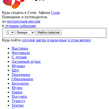
Куда сходить в Сочи. Афиша
Сочи
Помощник и путеводитель
по
интересным местам
и
лучшим событиям
Куда пойти
сегодня
завтра
в выходные
в этом месяце
Выставки
Фестивали
С детьми
Активный отдых
Музыка
Шоу
Праздники
Образование
Бесплатно
Музеи
Парки
Погулять
Туристу
Театры