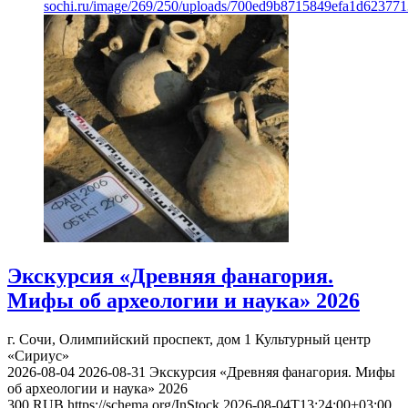
sochi.ru/image/269/250/uploads/700ed9b8715849efa1d623771
Экскурсия «Древняя фанагория.
Мифы об археологии и наука» 2026
г. Сочи, Олимпийский проспект, дом 1
Культурный центр
«Сириус»
2026-08-04
2026-08-31
Экскурсия «Древняя фанагория. Мифы
об археологии и наука» 2026
300
RUB
https://schema.org/InStock
2026-08-04T13:24:00+03:00