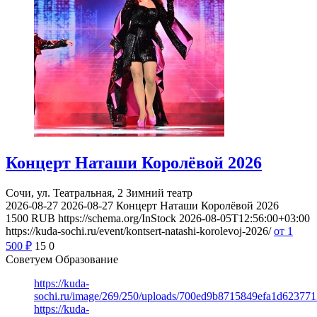
Концерт Наташи Королёвой 2026
Сочи, ул. Театральная, 2
Зимний театр
2026-08-27
2026-08-27
Концерт Наташи Королёвой 2026
1500
RUB
https://schema.org/InStock
2026-08-05T12:56:00+03:00
https://kuda-sochi.ru/event/kontsert-natashi-korolevoj-2026/
от 1
500
₽
15
0
Советуем Образование
https://kuda-
sochi.ru/image/269/250/uploads/700ed9b8715849efa1d623771
https://kuda-