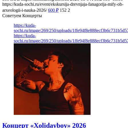
https://kuda-sochi.ru/event/ekskursija-drevnjaja-fanagorija-mify-ob-
arxeologii-i-nauka-2026/
600
₽
152
2
Советуем Концерты
https://kuda-
sochi.ru/image/269/250/uploads/1ffe94f8e888ecf3b6c731b5d
https://kuda-
sochi.ru/image/269/250/uploads/1ffe94f8e888ecf3b6c731b5d
Концерт «Xolidayboy» 2026