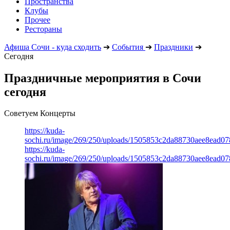
Пространства
Клубы
Прочее
Рестораны
Афиша Сочи - куда сходить
➔
События
➔
Праздники
➔
Сегодня
Праздничные мероприятия в Сочи
сегодня
Советуем Концерты
https://kuda-
sochi.ru/image/269/250/uploads/1505853c2da88730aee8ead0
https://kuda-
sochi.ru/image/269/250/uploads/1505853c2da88730aee8ead0