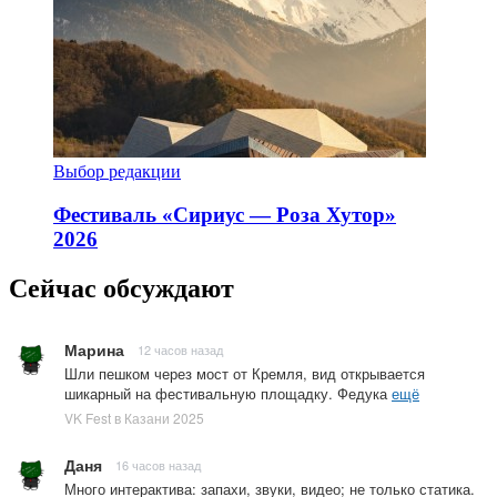
Выбор редакции
Фестиваль «Сириус — Роза Хутор»
2026
Сейчас обсуждают
Марина
12 часов назад
Шли пешком через мост от Кремля, вид открывается
шикарный на фестивальную площадку. Федука
ещё
VK Fest в Казани 2025
Даня
16 часов назад
Много интерактива: запахи, звуки, видео; не только статика.