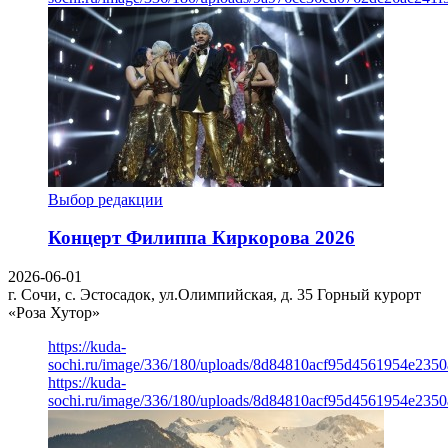
Выбор редакции
Концерт Филиппа Киркорова 2026
2026-06-01
г. Сочи, с. Эстосадок, ул.Олимпийская, д. 35
Горный курорт
«Роза Хутор»
https://kuda-
sochi.ru/image/336/180/uploads/8d84810acf95d4561954e235
https://kuda-
sochi.ru/image/336/180/uploads/8d84810acf95d4561954e235