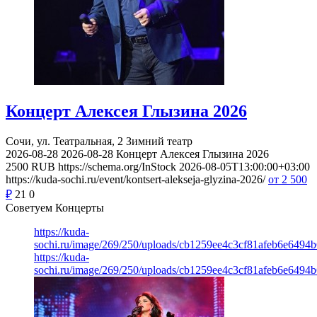
Концерт Алексея Глызина 2026
Сочи, ул. Театральная, 2
Зимний театр
2026-08-28
2026-08-28
Концерт Алексея Глызина 2026
2500
RUB
https://schema.org/InStock
2026-08-05T13:00:00+03:00
https://kuda-sochi.ru/event/kontsert-alekseja-glyzina-2026/
от 2 500
₽
21
0
Советуем Концерты
https://kuda-
sochi.ru/image/269/250/uploads/cb1259ee4c3cf81afeb6e6494b
https://kuda-
sochi.ru/image/269/250/uploads/cb1259ee4c3cf81afeb6e6494b