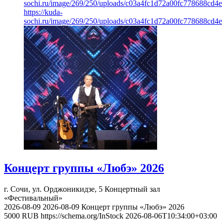
sochi.ru/image/269/250/uploads/c03a4fc1d72a00fc778688cd4e
https://kuda-
sochi.ru/image/269/250/uploads/c03a4fc1d72a00fc778688cd4e
Концерт группы «Любэ» 2026
г. Сочи, ул. Орджоникидзе, 5
Концертный зал
«Фестивальный»
2026-08-09
2026-08-09
Концерт группы «Любэ» 2026
5000
RUB
https://schema.org/InStock
2026-08-06T10:34:00+03:00