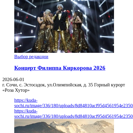
Выбор редакции
Концерт Филиппа Киркорова 2026
2026-06-01
г. Сочи, с. Эстосадок, ул.Олимпийская, д. 35
Горный курорт
«Роза Хутор»
https://kuda-
sochi.ru/image/336/180/uploads/8d84810acf95d4561954e235
https://kuda-
sochi.ru/image/336/180/uploads/8d84810acf95d4561954e235