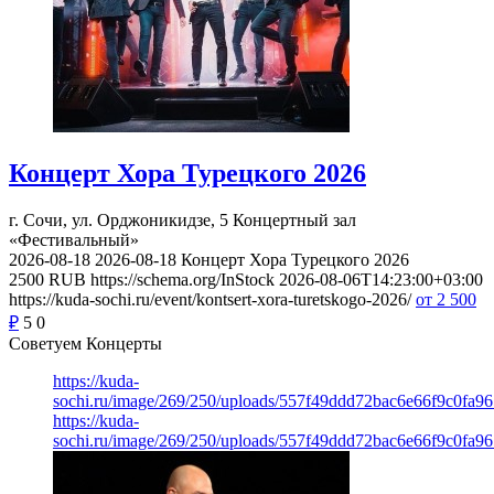
Концерт Хора Турецкого 2026
г. Сочи, ул. Орджоникидзе, 5
Концертный зал
«Фестивальный»
2026-08-18
2026-08-18
Концерт Хора Турецкого 2026
2500
RUB
https://schema.org/InStock
2026-08-06T14:23:00+03:00
https://kuda-sochi.ru/event/kontsert-xora-turetskogo-2026/
от 2 500
₽
5
0
Советуем Концерты
https://kuda-
sochi.ru/image/269/250/uploads/557f49ddd72bac6e66f9c0fa96
https://kuda-
sochi.ru/image/269/250/uploads/557f49ddd72bac6e66f9c0fa96