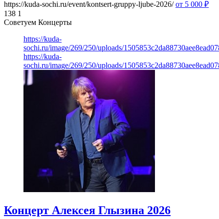
https://kuda-sochi.ru/event/kontsert-gruppy-ljube-2026/
от 5 000
₽
138
1
Советуем Концерты
https://kuda-
sochi.ru/image/269/250/uploads/1505853c2da88730aee8ead0
https://kuda-
sochi.ru/image/269/250/uploads/1505853c2da88730aee8ead0
Концерт Алексея Глызина 2026