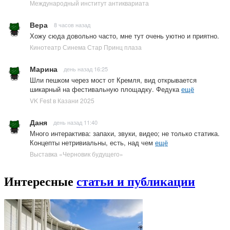
Международный институт антиквариата
Вера
8 часов назад
Хожу сюда довольно часто, мне тут очень уютно и приятно.
Кинотеатр Синема Стар Принц плаза
Марина
день назад 16:25
Шли пешком через мост от Кремля, вид открывается
шикарный на фестивальную площадку. Федука
ещё
VK Fest в Казани 2025
Даня
день назад 11:40
Много интерактива: запахи, звуки, видео; не только статика.
Концепты нетривиальны, есть, над чем
ещё
Выставка «Черновик будущего»
Интересные
статьи и публикации