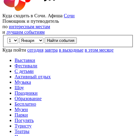
Куда сходить в Сочи. Афиша
Сочи
Помощник и путеводитель
по
интересным местам
и
лучшим событиям
Куда пойти
сегодня
завтра
в выходные
в этом месяце
Выставки
Фестивали
С детьми
Активный отдых
Музыка
Шоу
Праздники
Образование
Бесплатно
Музеи
Парки
Погулять
Туристу
Театры