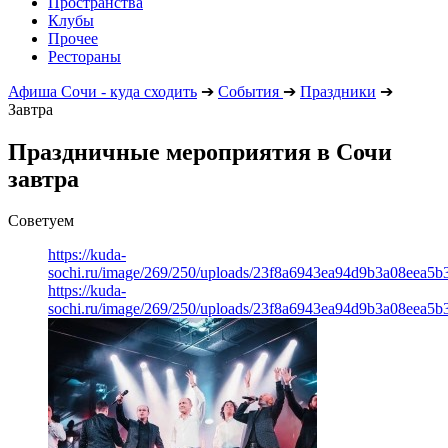
Пространства
Клубы
Прочее
Рестораны
Афиша Сочи - куда сходить
➔
События
➔
Праздники
➔
Завтра
Праздничные мероприятия в Сочи
завтра
Советуем
https://kuda-
sochi.ru/image/269/250/uploads/23f8a6943ea94d9b3a08eea5b
https://kuda-
sochi.ru/image/269/250/uploads/23f8a6943ea94d9b3a08eea5b