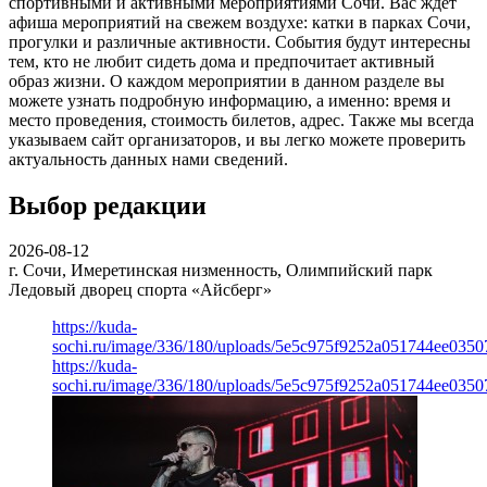
спортивными и активными мероприятиями Сочи. Вас ждет
афиша мероприятий на свежем воздухе: катки в парках Сочи,
прогулки и различные активности. События будут интересны
тем, кто не любит сидеть дома и предпочитает активный
образ жизни. О каждом мероприятии в данном разделе вы
можете узнать подробную информацию, а именно: время и
место проведения, стоимость билетов, адрес. Также мы всегда
указываем сайт организаторов, и вы легко можете проверить
актуальность данных нами сведений.
Выбор редакции
2026-08-12
г. Сочи, Имеретинская низменность, Олимпийский парк
Ледовый дворец спорта «Айсберг»
https://kuda-
sochi.ru/image/336/180/uploads/5e5c975f9252a051744ee0350
https://kuda-
sochi.ru/image/336/180/uploads/5e5c975f9252a051744ee0350