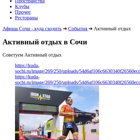
Пространства
Клубы
Прочее
Рестораны
Афиша Сочи - куда сходить
➔
События
➔
Активный отдых
Активный отдых в Сочи
Советуем Активный отдых
https://kuda-
sochi.ru/image/269/250/uploads/54d6af106c6630340f26560ec
https://kuda-
sochi.ru/image/269/250/uploads/54d6af106c6630340f26560ec