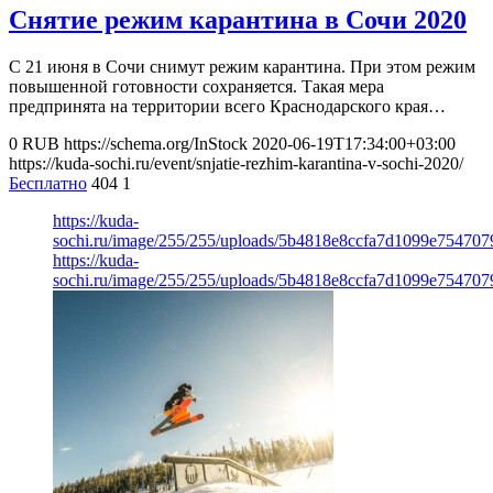
Снятие режим карантина в Сочи 2020
С 21 июня в Сочи снимут режим карантина. При этом режим
повышенной готовности сохраняется. Такая мера
предпринята на территории всего Краснодарского края…
0
RUB
https://schema.org/InStock
2020-06-19T17:34:00+03:00
https://kuda-sochi.ru/event/snjatie-rezhim-karantina-v-sochi-2020/
Бесплатно
404
1
https://kuda-
sochi.ru/image/255/255/uploads/5b4818e8ccfa7d1099e754707
https://kuda-
sochi.ru/image/255/255/uploads/5b4818e8ccfa7d1099e754707