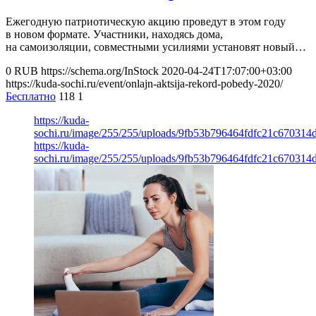
Ежегодную патриотическую акцию проведут в этом году
в новом формате. Участники, находясь дома,
на самоизоляции, совместными усилиями установят новый…
0
RUB
https://schema.org/InStock
2020-04-24T17:07:00+03:00
https://kuda-sochi.ru/event/onlajn-aktsija-rekord-pobedy-2020/
Бесплатно
118
1
https://kuda-
sochi.ru/image/255/255/uploads/9fb53b796464fdfc21c670314
https://kuda-
sochi.ru/image/255/255/uploads/9fb53b796464fdfc21c670314