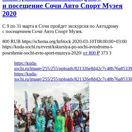
и посещение Сочи Авто Спорт Музея
2020
С 9 по 31 марта в Сочи пройдет экскурсия по Автодрому
с посещением Сочи Авто Спорт Музея.
800
RUB
https://schema.org/InStock
2020-03-10T08:00:00+03:00
https://kuda-sochi.ru/event/kskursiya-po-sochi-avtodromu-i-
poseshenie-sochi-avto-sport-muzeya-2020/
от 800
₽
373
3
https://kuda-
sochi.ru/image/255/255/uploads/821326e8d42c7c48b76a8533
https://kuda-
sochi.ru/image/255/255/uploads/821326e8d42c7c48b76a8533