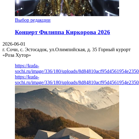
Выбор редакции
Концерт Филиппа Киркорова 2026
2026-06-01
г. Сочи, с. Эстосадок, ул.Олимпийская, д. 35
Горный курорт
«Роза Хутор»
https://kuda-
sochi.ru/image/336/180/uploads/8d84810acf95d4561954e235
https://kuda-
sochi.ru/image/336/180/uploads/8d84810acf95d4561954e235