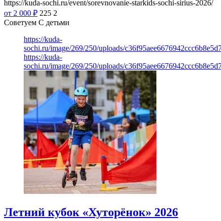
https://kuda-sochi.ru/event/sorevnovanie-starkids-sochi-sirius-2026/
от 2 000
₽
225
2
Советуем С детьми
https://kuda-
sochi.ru/image/269/250/uploads/c36f95aee6676942ccc6b8e5d7
https://kuda-
sochi.ru/image/269/250/uploads/c36f95aee6676942ccc6b8e5d7
Летний кубок «Хуторёнок» 2026