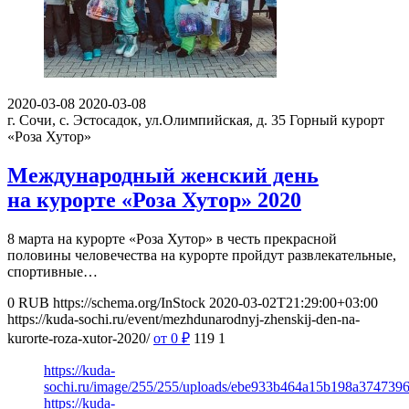
2020-03-08
2020-03-08
г. Сочи, с. Эстосадок, ул.Олимпийская, д. 35
Горный курорт
«Роза Хутор»
Международный женский день
на курорте «Роза Хутор» 2020
8 марта на курорте «Роза Хутор» в честь прекрасной
половины человечества на курорте пройдут развлекательные,
спортивные…
0
RUB
https://schema.org/InStock
2020-03-02T21:29:00+03:00
https://kuda-sochi.ru/event/mezhdunarodnyj-zhenskij-den-na-
kurorte-roza-xutor-2020/
от 0
₽
119
1
https://kuda-
sochi.ru/image/255/255/uploads/ebe933b464a15b198a3747396
https://kuda-