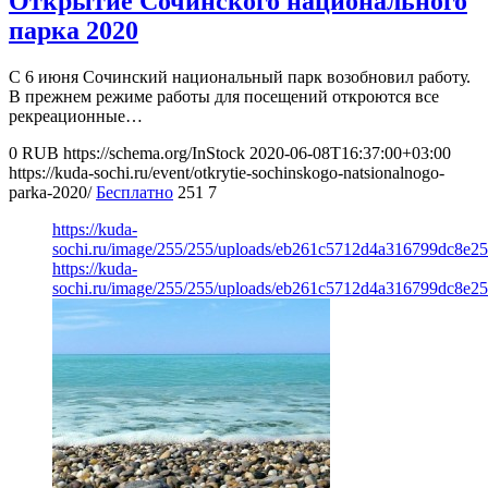
Открытие Сочинского национального
парка 2020
С 6 июня Сочинский национальный парк возобновил работу.
В прежнем режиме работы для посещений откроются все
рекреационные…
0
RUB
https://schema.org/InStock
2020-06-08T16:37:00+03:00
https://kuda-sochi.ru/event/otkrytie-sochinskogo-natsionalnogo-
parka-2020/
Бесплатно
251
7
https://kuda-
sochi.ru/image/255/255/uploads/eb261c5712d4a316799dc8e2
https://kuda-
sochi.ru/image/255/255/uploads/eb261c5712d4a316799dc8e2