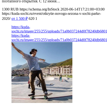
поэтапного открытия. С 12 июня…
1300
RUB
https://schema.org/InStock
2020-06-14T17:21:00+03:00
https://kuda-sochi.ru/event/otkrytie-novogo-sezona-v-sochi-parke-
2020/
от 1 500
₽
620
1
https://kuda-
sochi.ru/image/255/255/uploads/71a0b037244d0f78240db680
https://kuda-
sochi.ru/image/255/255/uploads/71a0b037244d0f78240db680