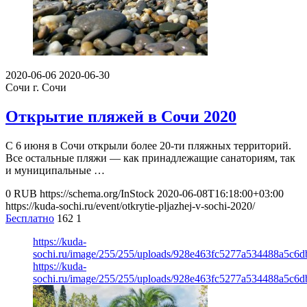
2020-06-06
2020-06-30
Сочи
г. Сочи
Открытие пляжей в Сочи 2020
С 6 июня в Сочи открыли более 20-ти пляжных территорий.
Все остальные пляжи — как принадлежащие санаториям, так
и муниципальные …
0
RUB
https://schema.org/InStock
2020-06-08T16:18:00+03:00
https://kuda-sochi.ru/event/otkrytie-pljazhej-v-sochi-2020/
Бесплатно
162
1
https://kuda-
sochi.ru/image/255/255/uploads/928e463fc5277a534488a5c6d
https://kuda-
sochi.ru/image/255/255/uploads/928e463fc5277a534488a5c6d