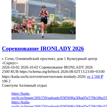
Соревнование IRONLADY 2026
г. Сочи, Олимпийский проспект, дом 1
Культурный центр
«Сириус»
2026-10-02
2026-10-02
Соревнование IRONLADY 2026
2500
RUB
https://schema.org/InStock
2026-08-02T13:23:00+03:00
https://kuda-sochi.ru/event/sorevnovanie-ironlady-2026/
от 2 500
₽
196
2
Советуем Активный отдых
https://kuda-
sochi.ru/image/269/250/uploads/0585696a30ba05e570b18ba5
https://kuda-
sochi.ru/image/269/250/uploads/0585696a30ba05e570b18ba5