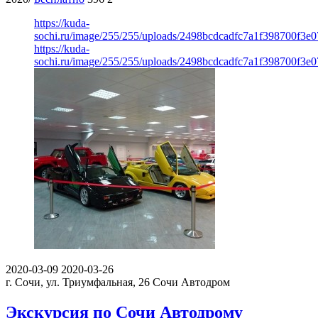
https://kuda-
sochi.ru/image/255/255/uploads/2498bcdcadfc7a1f398700f3e0
https://kuda-
sochi.ru/image/255/255/uploads/2498bcdcadfc7a1f398700f3e0
2020-03-09
2020-03-26
г​. Сочи, ул​. Триумфальная, 26
Сочи Автодром
Экскурсия по Сочи Автодрому