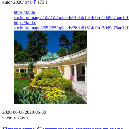
xutor-2020/
от 0
₽
173
1
https://kuda-
sochi.ru/image/255/255/uploads/76da61614c0b150d9e75ae12f
https://kuda-
sochi.ru/image/255/255/uploads/76da61614c0b150d9e75ae12f
2020-06-06
2020-06-30
Сочи
г. Сочи