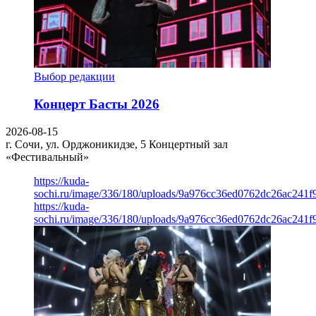
Выбор редакции
Концерт Басты 2026
2026-08-15
г. Сочи, ул. Орджоникидзе, 5
Концертный зал
«Фестивальный»
https://kuda-
sochi.ru/image/336/180/uploads/9a976cc36ed0762dc26ac241f
https://kuda-
sochi.ru/image/336/180/uploads/9a976cc36ed0762dc26ac241f