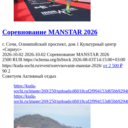
Соревнование MANSTAR 2026
г. Сочи, Олимпийский проспект, дом 1
Культурный центр
«Сириус»
2026-10-02
2026-10-02
Соревнование MANSTAR 2026
2500
RUB
https://schema.org/InStock
2026-08-03T14:15:00+03:00
https://kuda-sochi.ru/event/sorevnovanie-manstar-2026/
от 2 500
₽
90
2
Советуем Активный отдых
https://kuda-
sochi.ru/image/269/250/uploads/d6018caf2f994153d65bb9294
https://kuda-
sochi.ru/image/269/250/uploads/d6018caf2f994153d65bb9294