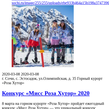
sochi.ru/image/255/255/uploads/ebe933b464a15b198a3747396
2020-03-08
2020-03-08
г. Сочи, с. Эстосадок, ул.Олимпийская, д. 35
Горный курорт
«Роза Хутор»
Конкурс «Мисс Роза Хутор» 2020
8 марта на горном курорте «Роза Хутор» пройдет ежегодный
конкурс «Мисс Роза Хутор» — это уникальный конкурс