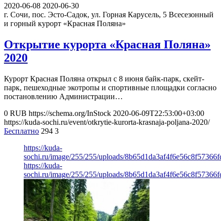
2020-06-08
2020-06-30
г. Сочи, пос. Эсто-Садок, ул. Горная Карусель, 5
Всесезонный
и горный курорт «Красная Поляна»
Открытие курорта «Красная Поляна»
2020
Курорт Красная Поляна открыл с 8 июня байк-парк, скейт-
парк, пешеходные экотропы и спортивные площадки согласно
постановлению Администрации…
0
RUB
https://schema.org/InStock
2020-06-09T22:53:00+03:00
https://kuda-sochi.ru/event/otkrytie-kurorta-krasnaja-poljana-2020/
Бесплатно
294
3
https://kuda-
sochi.ru/image/255/255/uploads/8b65d1da3af4f6e56c8f57366f
https://kuda-
sochi.ru/image/255/255/uploads/8b65d1da3af4f6e56c8f57366f