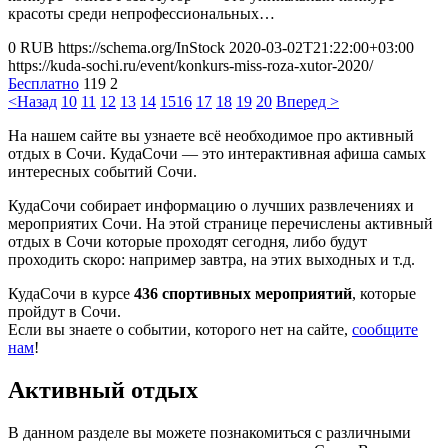
красоты среди непрофессиональных…
0
RUB
https://schema.org/InStock
2020-03-02T21:22:00+03:00
https://kuda-sochi.ru/event/konkurs-miss-roza-xutor-2020/
Бесплатно
119
2
<Назад
10
11
12
13
14
15
16
17
18
19
20
Вперед >
На нашем сайте вы узнаете всё необходимое про активный
отдых в Сочи. КудаСочи — это интерактивная афиша самых
интересных событий Сочи.
КудаСочи собирает информацию о лучших развлечениях и
мероприятих Сочи. На этой странице перечислены активный
отдых в Сочи которые проходят сегодня, либо будут
проходить скоро: например завтра, на этих выходных и т.д.
КудаСочи в курсе
436 спортивных мероприятий
, которые
пройдут в Сочи.
Если вы знаете о событии, которого нет на сайте,
сообщите
нам
!
Активный отдых
В данном разделе вы можете познакомиться с различными