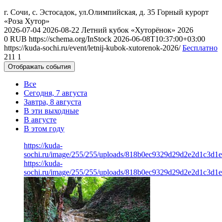
г. Сочи, с. Эстосадок, ул.Олимпийская, д. 35
Горный курорт
«Роза Хутор»
2026-07-04
2026-08-22
Летний кубок «Хуторёнок» 2026
0
RUB
https://schema.org/InStock
2026-06-08T10:37:00+03:00
https://kuda-sochi.ru/event/letnij-kubok-xutorenok-2026/
Бесплатно
211
1
Отображать события
Все
Сегодня, 7 августа
Завтра, 8 августа
В эти выходные
В августе
В этом году
https://kuda-
sochi.ru/image/255/255/uploads/818b0ec9329d29d2e2d1c3d1
https://kuda-
sochi.ru/image/255/255/uploads/818b0ec9329d29d2e2d1c3d1