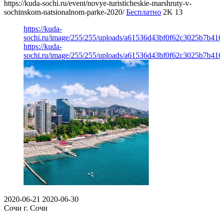
https://kuda-sochi.ru/event/novye-turisticheskie-marshruty-v-
sochinskom-natsionalnom-parke-2020/
Бесплатно
2K
13
https://kuda-
sochi.ru/image/255/255/uploads/a61536d43bf0f62c3025b7b41
https://kuda-
sochi.ru/image/255/255/uploads/a61536d43bf0f62c3025b7b41
2020-06-21
2020-06-30
Сочи
г. Сочи