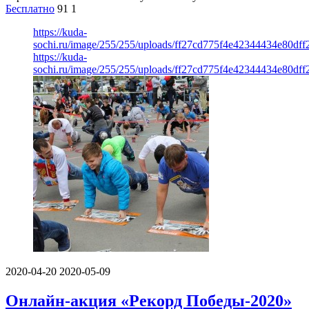
Бесплатно
91
1
https://kuda-
sochi.ru/image/255/255/uploads/ff27cd775f4e42344434e80dff
https://kuda-
sochi.ru/image/255/255/uploads/ff27cd775f4e42344434e80dff
2020-04-20
2020-05-09
Онлайн-акция «Рекорд Победы-2020»