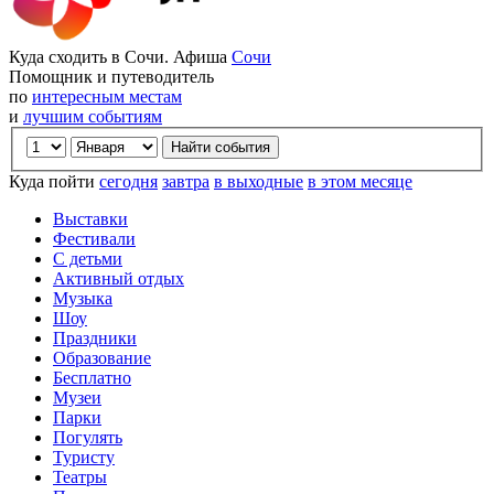
Куда сходить в Сочи. Афиша
Сочи
Помощник и путеводитель
по
интересным местам
и
лучшим событиям
Куда пойти
сегодня
завтра
в выходные
в этом месяце
Выставки
Фестивали
С детьми
Активный отдых
Музыка
Шоу
Праздники
Образование
Бесплатно
Музеи
Парки
Погулять
Туристу
Театры