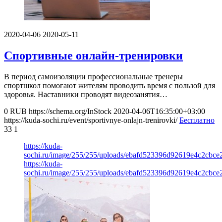
2020-04-06
2020-05-11
Спортивные онлайн-тренировки
В период самоизоляции профессиональные тренеры
спортшкол помогают жителям проводить время с пользой для
здоровья. Наставники проводят видеозанятия…
0
RUB
https://schema.org/InStock
2020-04-06T16:35:00+03:00
https://kuda-sochi.ru/event/sportivnye-onlajn-trenirovki/
Бесплатно
33
1
https://kuda-
sochi.ru/image/255/255/uploads/ebafd523396d92619e4c2cbce2
https://kuda-
sochi.ru/image/255/255/uploads/ebafd523396d92619e4c2cbce2