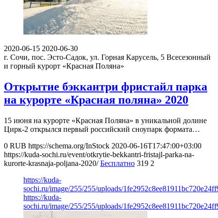
2020-06-15
2020-06-30
г. Сочи, пос. Эсто-Садок, ул. Горная Карусель, 5
Всесезонный
и горный курорт «Красная Поляна»
Открытие бэккантри фристайл парка
на курорте «Красная поляна» 2020
15 июня на курорте «Красная Поляна» в уникальной долине
Цирк-2 открылся первый российский сноупарк формата…
0
RUB
https://schema.org/InStock
2020-06-16T17:47:00+03:00
https://kuda-sochi.ru/event/otkrytie-bekkantri-fristajl-parka-na-
kurorte-krasnaja-poljana-2020/
Бесплатно
319
2
https://kuda-
sochi.ru/image/255/255/uploads/1fe2952c8ee81911bc720e24ff
https://kuda-
sochi.ru/image/255/255/uploads/1fe2952c8ee81911bc720e24ff