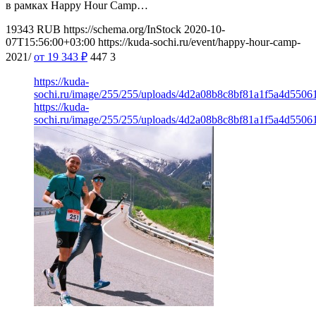
в рамках Happy Hour Camp…
19343
RUB
https://schema.org/InStock
2020-10-
07T15:56:00+03:00
https://kuda-sochi.ru/event/happy-hour-camp-
2021/
от 19 343
₽
447
3
https://kuda-
sochi.ru/image/255/255/uploads/4d2a08b8c8bf81a1f5a4d5506
https://kuda-
sochi.ru/image/255/255/uploads/4d2a08b8c8bf81a1f5a4d5506