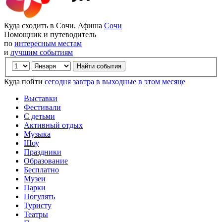
Куда сходить в Сочи. Афиша
Сочи
Помощник и путеводитель
по
интересным местам
и
лучшим событиям
Куда пойти
сегодня
завтра
в выходные
в этом месяце
Выставки
Фестивали
С детьми
Активный отдых
Музыка
Шоу
Праздники
Образование
Бесплатно
Музеи
Парки
Погулять
Туристу
Театры