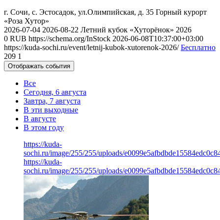
г. Сочи, с. Эстосадок, ул.Олимпийская, д. 35
Горный курорт
«Роза Хутор»
2026-07-04
2026-08-22
Летний кубок «Хуторёнок» 2026
0
RUB
https://schema.org/InStock
2026-06-08T10:37:00+03:00
https://kuda-sochi.ru/event/letnij-kubok-xutorenok-2026/
Бесплатно
209
1
Отображать события
Все
Сегодня, 6 августа
Завтра, 7 августа
В эти выходные
В августе
В этом году
https://kuda-
sochi.ru/image/255/255/uploads/e0099e5afbdbde15584edc0c8
https://kuda-
sochi.ru/image/255/255/uploads/e0099e5afbdbde15584edc0c8