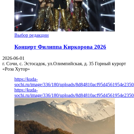
Выбор редакции
Концерт Филиппа Киркорова 2026
2026-06-01
г. Сочи, с. Эстосадок, ул.Олимпийская, д. 35
Горный курорт
«Роза Хутор»
https://kuda-
sochi.ru/image/336/180/uploads/8d84810acf95d4561954e235
https://kuda-
sochi.ru/image/336/180/uploads/8d84810acf95d4561954e235