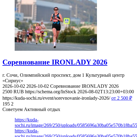
Соревнование IRONLADY 2026
г. Сочи, Олимпийский проспект, дом 1
Культурный центр
«Сириус»
2026-10-02
2026-10-02
Соревнование IRONLADY 2026
2500
RUB
https://schema.org/InStock
2026-08-02T13:23:00+03:00
https://kuda-sochi.ru/event/sorevnovanie-ironlady-2026/
от 2 500
₽
195
2
Советуем Активный отдых
https://kuda-
sochi.ru/image/269/250/uploads/0585696a30ba05e570b18ba5
https://kuda-
sochi.ru/image/269/250/uploads/0585696a30ba05e570b18ba5