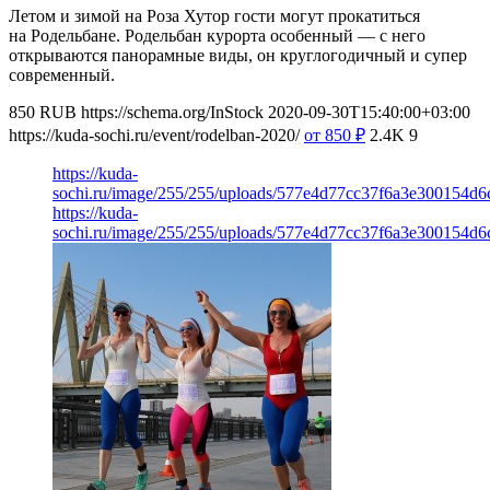
Летом и зимой на Роза Хутор гости могут прокатиться
на Родельбане. Родельбан курорта особенный — с него
открываются панорамные виды, он круглогодичный и супер
современный.
850
RUB
https://schema.org/InStock
2020-09-30T15:40:00+03:00
https://kuda-sochi.ru/event/rodelban-2020/
от 850
₽
2.4K
9
https://kuda-
sochi.ru/image/255/255/uploads/577e4d77cc37f6a3e300154d6
https://kuda-
sochi.ru/image/255/255/uploads/577e4d77cc37f6a3e300154d6