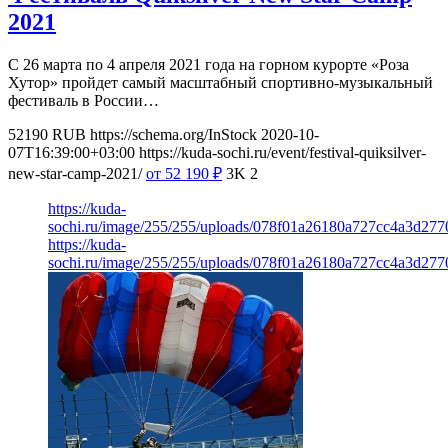
2021
С 26 марта по 4 апреля 2021 года на горном курорте «Роза
Хутор» пройдет самый масштабный спортивно-музыкальный
фестиваль в России…
52190
RUB
https://schema.org/InStock
2020-10-
07T16:39:00+03:00
https://kuda-sochi.ru/event/festival-quiksilver-
new-star-camp-2021/
от 52 190
₽
3K
2
https://kuda-
sochi.ru/image/255/255/uploads/078f01a26180a727cc4a3d277
https://kuda-
sochi.ru/image/255/255/uploads/078f01a26180a727cc4a3d277