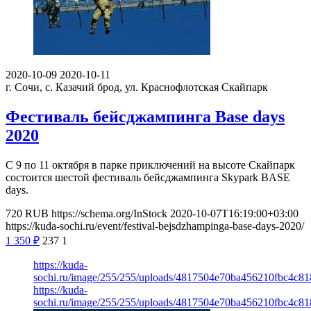
2020-10-09
2020-10-11
г. Сочи, с. Казачий брод, ул. Краснофлотская
Скайпарк
Фестиваль бейсджампинга Base days
2020
С 9 по 11 октября в парке приключений на высоте Скайпарк
состоится шестой фестиваль бейсджампинга Skypark BASE
days.
720
RUB
https://schema.org/InStock
2020-10-07T16:19:00+03:00
https://kuda-sochi.ru/event/festival-bejsdzhampinga-base-days-2020/
1 350
₽
237
1
https://kuda-
sochi.ru/image/255/255/uploads/4817504e70ba456210fbc4c81
https://kuda-
sochi.ru/image/255/255/uploads/4817504e70ba456210fbc4c81