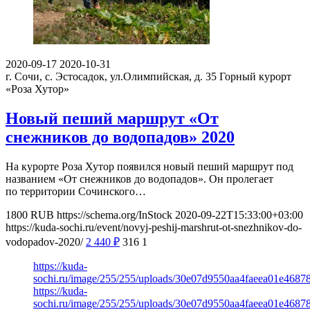
2020-09-17
2020-10-31
г. Сочи, с. Эстосадок, ул.Олимпийская, д. 35
Горный курорт
«Роза Хутор»
Новый пеший маршрут «От
снежников до водопадов» 2020
На курорте Роза Хутор появился новый пеший маршрут под
названием «От снежников до водопадов». Он пролегает
по территории Сочинского…
1800
RUB
https://schema.org/InStock
2020-09-22T15:33:00+03:00
https://kuda-sochi.ru/event/novyj-peshij-marshrut-ot-snezhnikov-do-
vodopadov-2020/
2 440
₽
316
1
https://kuda-
sochi.ru/image/255/255/uploads/30e07d9550aa4faeea01e4687
https://kuda-
sochi.ru/image/255/255/uploads/30e07d9550aa4faeea01e4687