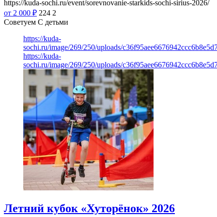
https://kuda-sochi.ru/event/sorevnovanie-starkids-sochi-sirius-2026/
от 2 000
₽
224
2
Советуем С детьми
https://kuda-
sochi.ru/image/269/250/uploads/c36f95aee6676942ccc6b8e5d7
https://kuda-
sochi.ru/image/269/250/uploads/c36f95aee6676942ccc6b8e5d7
Летний кубок «Хуторёнок» 2026