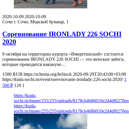
2020-10-09
2020-10-09
Сочи
г. Сочи, Морской бульвар, 1
Соревнование IRONLADY 226 SOCHI
2020
9 октября на территории курорта «Имеретинский» состоится
соревнование IRONLADY 226 SOCHI — это женские забеги,
которые проводятся накануне…
1500
RUB
https://schema.org/InStock
2020-09-29T20:43:00+03:00
https://kuda-sochi.ru/event/sorevnovanie-ironlady-226-sochi-2020/
1
500
₽
129
1
https://kuda-
sochi.ru/image/255/255/uploads/8178cb4686010e2d4df6270ee
https://kuda-
sochi.ru/image/255/255/uploads/8178cb4686010e2d4df6270ee