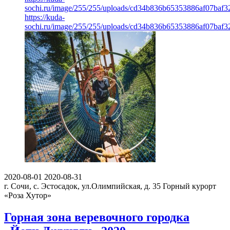
sochi.ru/image/255/255/uploads/cd34b836b65353886af07baf3
https://kuda-
sochi.ru/image/255/255/uploads/cd34b836b65353886af07baf3
2020-08-01
2020-08-31
г. Сочи, с. Эстосадок, ул.Олимпийская, д. 35
Горный курорт
«Роза Хутор»
Горная зона веревочного городка