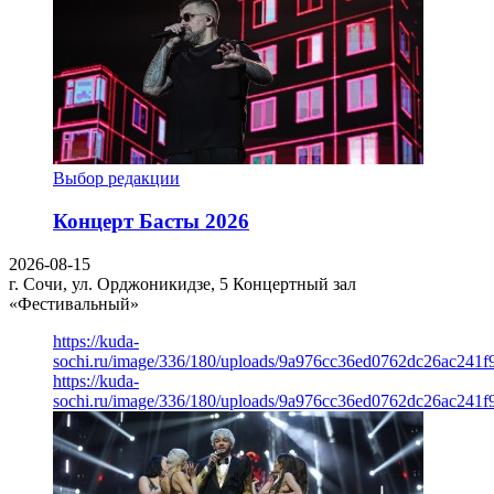
Выбор редакции
Концерт Басты 2026
2026-08-15
г. Сочи, ул. Орджоникидзе, 5
Концертный зал
«Фестивальный»
https://kuda-
sochi.ru/image/336/180/uploads/9a976cc36ed0762dc26ac241f
https://kuda-
sochi.ru/image/336/180/uploads/9a976cc36ed0762dc26ac241f