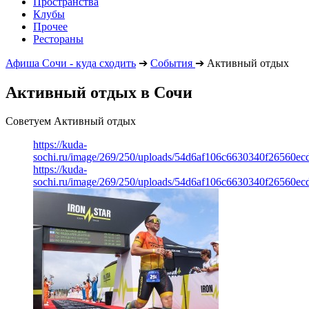
Пространства
Клубы
Прочее
Рестораны
Афиша Сочи - куда сходить
➔
События
➔
Активный отдых
Активный отдых в Сочи
Советуем Активный отдых
https://kuda-
sochi.ru/image/269/250/uploads/54d6af106c6630340f26560ec
https://kuda-
sochi.ru/image/269/250/uploads/54d6af106c6630340f26560ec