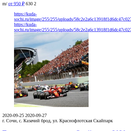
m/
от 950
₽
630
2
https://kuda-
sochi.ru/image/255/255/uploads/58c2e2a6c13918f1d6dc47c027
https://kuda-
sochi.ru/image/255/255/uploads/58c2e2a6c13918f1d6dc47c027
2020-09-25
2020-09-27
г. Сочи, с. Казачий брод, ул. Краснофлотская
Скайпарк