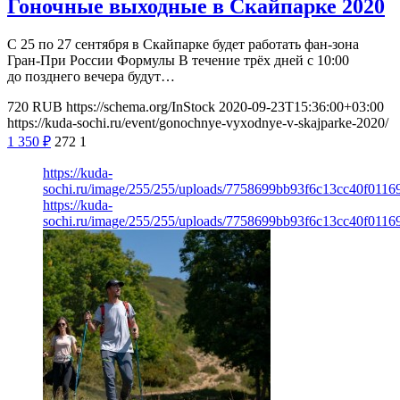
Гоночные выходные в Скайпарке 2020
С 25 по 27 сентября в Скайпарке будет работать фан-зона
Гран-При России Формулы В течение трёх дней с 10:00
до позднего вечера будут…
720
RUB
https://schema.org/InStock
2020-09-23T15:36:00+03:00
https://kuda-sochi.ru/event/gonochnye-vyxodnye-v-skajparke-2020/
1 350
₽
272
1
https://kuda-
sochi.ru/image/255/255/uploads/7758699bb93f6c13cc40f0116
https://kuda-
sochi.ru/image/255/255/uploads/7758699bb93f6c13cc40f0116