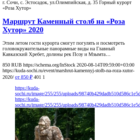
г. Сочи, с. Эстосадок, ул.Олимпийская, д. 35
Горный курорт
«Роза Хутор»
Маршрут Каменный столб на «Роза
Хутор» 2020
Этим летом гости курорта смогут погулять и посмотреть
головокружительные панорамные виды на Главный
Кавказский Хребет, долины рек Псоу и Мзымта…
850
RUB
https://schema.org/InStock
2020-08-14T09:59:00+03:00
https://kuda-sochi.ru/event/marshrut-kamennyj-stolb-na-roza-xutor-
2020/
от 850
₽
401
1
https://kuda-
sochi.ru/image/255/255/uploads/98740b429dadb510d586c1e5
https://kuda-
sochi.ru/image/255/255/uploads/98740b429dadb510d586c1e5