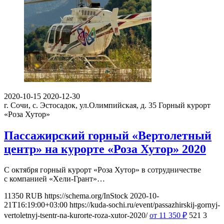
2020-10-15
2020-12-30
г. Сочи, с. Эстосадок, ул.Олимпийская, д. 35
Горный курорт
«Роза Хутор»
Пассажирский горный «Вертолетный
центр» на курорте «Роза Хутор» 2020
С октября горный курорт «Роза Хутор» в сотрудничестве
с компанией «Хели-Грант»…
11350
RUB
https://schema.org/InStock
2020-10-
21T16:19:00+03:00
https://kuda-sochi.ru/event/passazhirskij-gornyj-
vertoletnyj-tsentr-na-kurorte-roza-xutor-2020/
от 11 350
₽
521
3