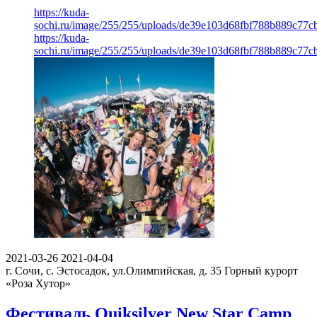
https://kuda-
sochi.ru/image/255/255/uploads/de39e103d68fbf788b889c77c
https://kuda-
sochi.ru/image/255/255/uploads/de39e103d68fbf788b889c77c
2021-03-26
2021-04-04
г. Сочи, с. Эстосадок, ул.Олимпийская, д. 35
Горный курорт
«Роза Хутор»
Фестиваль Quiksilver New Star Camp