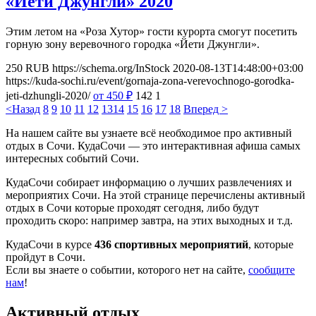
«Йети Джунгли» 2020
Этим летом на «Роза Хутор» гости курорта смогут посетить
горную зону веревочного городка «Йети Джунгли».
250
RUB
https://schema.org/InStock
2020-08-13T14:48:00+03:00
https://kuda-sochi.ru/event/gornaja-zona-verevochnogo-gorodka-
jeti-dzhungli-2020/
от 450
₽
142
1
<Назад
8
9
10
11
12
13
14
15
16
17
18
Вперед >
На нашем сайте вы узнаете всё необходимое про активный
отдых в Сочи. КудаСочи — это интерактивная афиша самых
интересных событий Сочи.
КудаСочи собирает информацию о лучших развлечениях и
мероприятих Сочи. На этой странице перечислены активный
отдых в Сочи которые проходят сегодня, либо будут
проходить скоро: например завтра, на этих выходных и т.д.
КудаСочи в курсе
436 спортивных мероприятий
, которые
пройдут в Сочи.
Если вы знаете о событии, которого нет на сайте,
сообщите
нам
!
Активный отдых