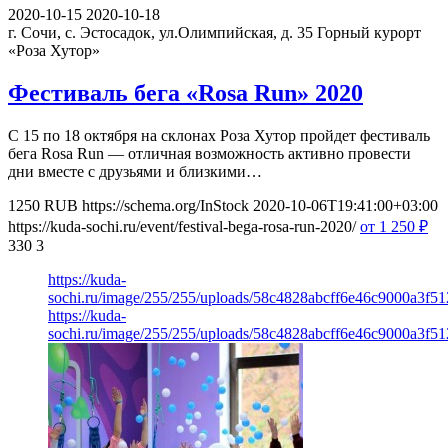
2020-10-15
2020-10-18
г. Сочи, с. Эстосадок, ул.Олимпийская, д. 35
Горный курорт
«Роза Хутор»
Фестиваль бега «Rosa Run» 2020
С 15 по 18 октября на склонах Роза Хутор пройдет фестиваль
бега Rosa Run — отличная возможность активно провести
дни вместе с друзьями и близкими…
1250
RUB
https://schema.org/InStock
2020-10-06T19:41:00+03:00
https://kuda-sochi.ru/event/festival-bega-rosa-run-2020/
от 1 250
₽
330
3
https://kuda-
sochi.ru/image/255/255/uploads/58c4828abcff6e46c9000a3f51
https://kuda-
sochi.ru/image/255/255/uploads/58c4828abcff6e46c9000a3f51