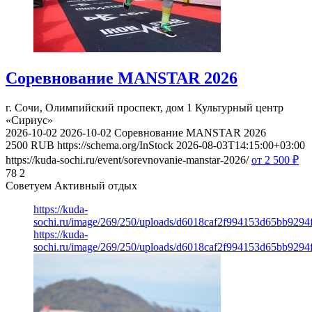
Соревнование MANSTAR 2026
г. Сочи, Олимпийский проспект, дом 1
Культурный центр
«Сириус»
2026-10-02
2026-10-02
Соревнование MANSTAR 2026
2500
RUB
https://schema.org/InStock
2026-08-03T14:15:00+03:00
https://kuda-sochi.ru/event/sorevnovanie-manstar-2026/
от 2 500
₽
78
2
Советуем Активный отдых
https://kuda-
sochi.ru/image/269/250/uploads/d6018caf2f994153d65bb9294
https://kuda-
sochi.ru/image/269/250/uploads/d6018caf2f994153d65bb9294