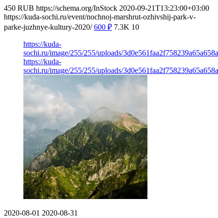
450
RUB
https://schema.org/InStock
2020-09-21T13:23:00+03:00
https://kuda-sochi.ru/event/nochnoj-marshrut-ozhivshij-park-v-
parke-juzhnye-kultury-2020/
600
₽
7.3K
10
https://kuda-
sochi.ru/image/255/255/uploads/3d0e561faa2f758239a65a658
https://kuda-
sochi.ru/image/255/255/uploads/3d0e561faa2f758239a65a658
2020-08-01
2020-08-31