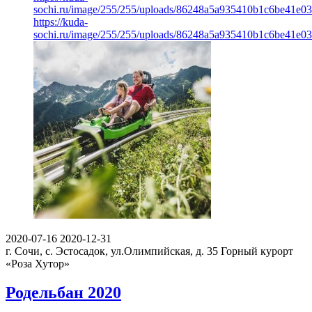
sochi.ru/image/255/255/uploads/86248a5a935410b1c6be41e03
https://kuda-
sochi.ru/image/255/255/uploads/86248a5a935410b1c6be41e03
2020-07-16
2020-12-31
г. Сочи, с. Эстосадок, ул.Олимпийская, д. 35
Горный курорт
«Роза Хутор»
Родельбан 2020