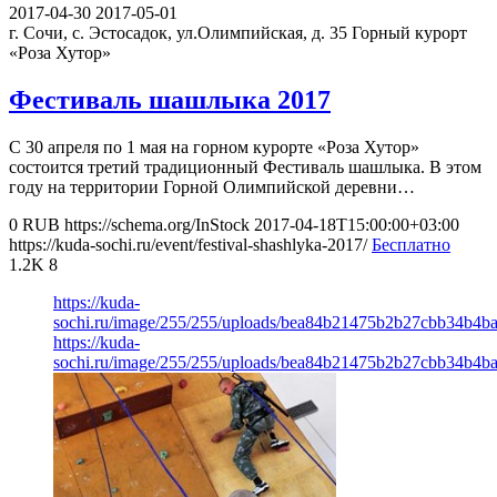
2017-04-30
2017-05-01
г. Сочи, с. Эстосадок, ул.Олимпийская, д. 35
Горный курорт
«Роза Хутор»
Фестиваль шашлыка 2017
С 30 апреля по 1 мая на горном курорте «Роза Хутор»
состоится третий традиционный Фестиваль шашлыка. В этом
году на территории Горной Олимпийской деревни…
0
RUB
https://schema.org/InStock
2017-04-18T15:00:00+03:00
https://kuda-sochi.ru/event/festival-shashlyka-2017/
Бесплатно
1.2K
8
https://kuda-
sochi.ru/image/255/255/uploads/bea84b21475b2b27cbb34b4ba
https://kuda-
sochi.ru/image/255/255/uploads/bea84b21475b2b27cbb34b4ba