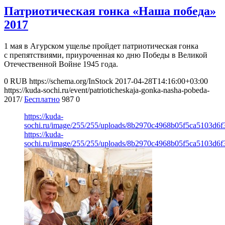
Патриотическая гонка «Наша победа»
2017
1 мая в Агурском ущелье пройдет патриотическая гонка
с препятствиями, приуроченная ко дню Победы в Великой
Отечественной Войне 1945 года.
0
RUB
https://schema.org/InStock
2017-04-28T14:16:00+03:00
https://kuda-sochi.ru/event/patrioticheskaja-gonka-nasha-pobeda-
2017/
Бесплатно
987
0
https://kuda-
sochi.ru/image/255/255/uploads/8b2970c4968b05f5ca5103d6f
https://kuda-
sochi.ru/image/255/255/uploads/8b2970c4968b05f5ca5103d6f