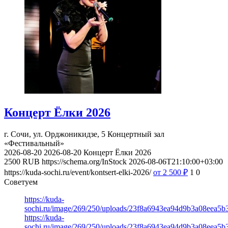
Концерт Ёлки 2026
г. Сочи, ул. Орджоникидзе, 5
Концертный зал
«Фестивальный»
2026-08-20
2026-08-20
Концерт Ёлки 2026
2500
RUB
https://schema.org/InStock
2026-08-06T21:10:00+03:00
https://kuda-sochi.ru/event/kontsert-elki-2026/
от 2 500
₽
1
0
Советуем
https://kuda-
sochi.ru/image/269/250/uploads/23f8a6943ea94d9b3a08eea5b
https://kuda-
sochi.ru/image/269/250/uploads/23f8a6943ea94d9b3a08eea5b