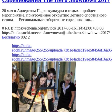
20 мая в Адлерском Парке культуры и отдыха пройдет
мероприятие, приуроченное открытию летнего спортивного
сезона — Региональные отборочные соревнования…
0
RUB
https://schema.org/InStock
2017-05-16T14:42:00+03:00
https://kuda-sochi.ru/event/sorevnovanija-the-hero-showdown-2017/
Бесплатно
802
2
https://kuda-
sochi.ru/image/255/255/uploads/73b1e4adad19ae58456d16a05
https://kuda-
sochi.ru/image/255/255/uploads/73b1e4adad19ae58456d16a05