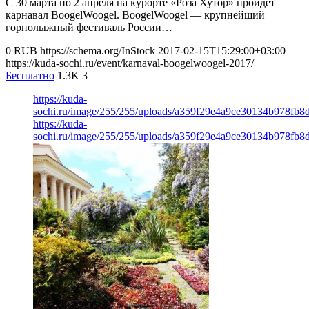
С 30 марта по 2 апреля на курорте «Роза Хутор» пройдёт
карнавал BoogelWoogel. BoogelWoogel — крупнейший
горнолыжный фестиваль России…
0
RUB
https://schema.org/InStock
2017-02-15T15:29:00+03:00
https://kuda-sochi.ru/event/karnaval-boogelwoogel-2017/
Бесплатно
1.3K
3
https://kuda-
sochi.ru/image/255/255/uploads/a359f29e4a9ce30134b978fb8
https://kuda-
sochi.ru/image/255/255/uploads/a359f29e4a9ce30134b978fb8