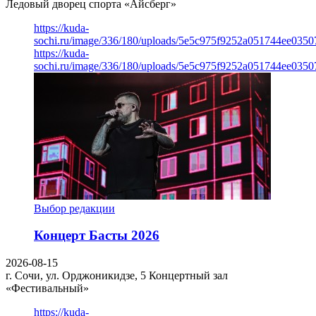
Ледовый дворец спорта «Айсберг»
https://kuda-
sochi.ru/image/336/180/uploads/5e5c975f9252a051744ee0350
https://kuda-
sochi.ru/image/336/180/uploads/5e5c975f9252a051744ee0350
Выбор редакции
Концерт Басты 2026
2026-08-15
г. Сочи, ул. Орджоникидзе, 5
Концертный зал
«Фестивальный»
https://kuda-