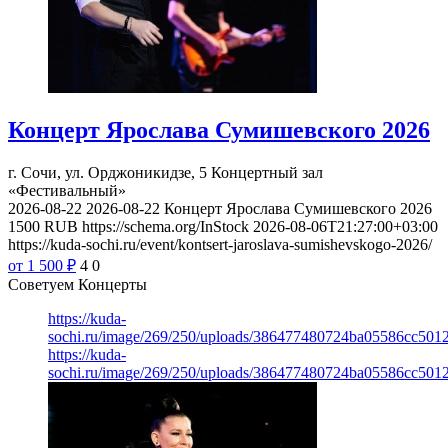
Концерт Ярослава Сумишевского 2026
г. Сочи, ул. Орджоникидзе, 5
Концертный зал
«Фестивальный»
2026-08-22
2026-08-22
Концерт Ярослава Сумишевского 2026
1500
RUB
https://schema.org/InStock
2026-08-06T21:27:00+03:00
https://kuda-sochi.ru/event/kontsert-jaroslava-sumishevskogo-2026/
от 1 500
₽
4
0
Советуем Концерты
https://kuda-
sochi.ru/image/269/250/uploads/386477480724ba05586cc501
https://kuda-
sochi.ru/image/269/250/uploads/386477480724ba05586cc501