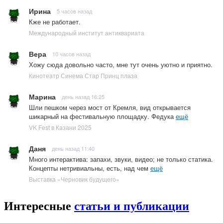
Ирина
5 часов назад
Кже не работает.
Международный институт антиквариата
Вера
10 часов назад
Хожу сюда довольно часто, мне тут очень уютно и приятно.
Кинотеатр Синема Стар Принц плаза
Марина
день назад 16:25
Шли пешком через мост от Кремля, вид открывается
шикарный на фестивальную площадку. Федука
ещё
VK Fest в Казани 2025
Даня
день назад 11:40
Много интерактива: запахи, звуки, видео; не только статика.
Концепты нетривиальны, есть, над чем
ещё
Выставка «Черновик будущего»
Интересные
статьи и публикации