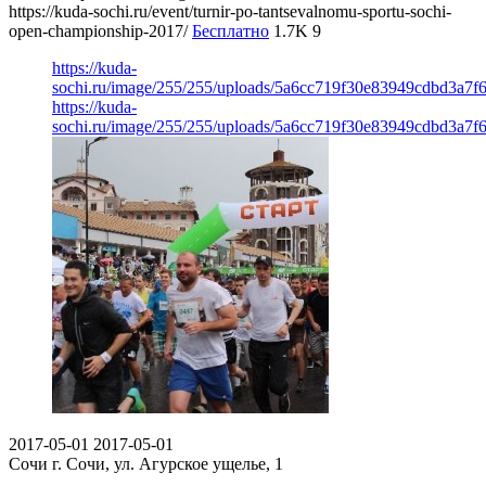
https://kuda-sochi.ru/event/turnir-po-tantsevalnomu-sportu-sochi-
open-championship-2017/
Бесплатно
1.7K
9
https://kuda-
sochi.ru/image/255/255/uploads/5a6cc719f30e83949cdbd3a7f
https://kuda-
sochi.ru/image/255/255/uploads/5a6cc719f30e83949cdbd3a7f
2017-05-01
2017-05-01
Сочи
г. Сочи, ул. Агурское ущелье, 1