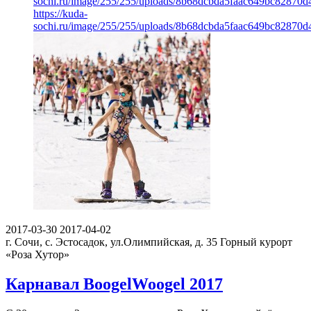
sochi.ru/image/255/255/uploads/8b68dcbda5faac649bc82870d
https://kuda-
sochi.ru/image/255/255/uploads/8b68dcbda5faac649bc82870d
2017-03-30
2017-04-02
г. Сочи, с. Эстосадок, ул.Олимпийская, д. 35
Горный курорт
«Роза Хутор»
Карнавал BoogelWoogel 2017