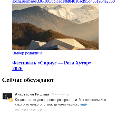
sochi.ru/image/336/180/uploads/8d84810acf95d4561954e235
Выбор редакции
Фестиваль «Сириус — Роза Хутор»
2026
Сейчас обсуждают
Анастасия Ришина
3 часа назад
Казань в этот день просто разорвала 🔥 Мы приехали без
какого то четкого плана, думали немного
ещё
VK Fest в Казани 2025