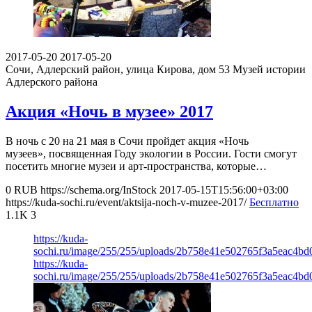
2017-05-20
2017-05-20
Сочи, Адлерский район, улица Кирова, дом 53
Музей истории
Адлерского района
Акция «Ночь в музее» 2017
В ночь с 20 на 21 мая в Сочи пройдет акция «Ночь
музеев», посвященная Году экологии в России. Гости смогут
посетить многие музеи и арт-пространства, которые…
0
RUB
https://schema.org/InStock
2017-05-15T15:56:00+03:00
https://kuda-sochi.ru/event/aktsija-noch-v-muzee-2017/
Бесплатно
1.1K
3
https://kuda-
sochi.ru/image/255/255/uploads/2b758e41e502765f3a5eac4bd
https://kuda-
sochi.ru/image/255/255/uploads/2b758e41e502765f3a5eac4bd