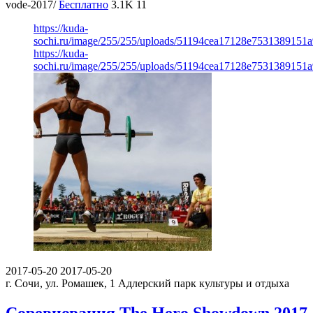
vode-2017/
Бесплатно
3.1K
11
https://kuda-
sochi.ru/image/255/255/uploads/51194cea17128e7531389151a
https://kuda-
sochi.ru/image/255/255/uploads/51194cea17128e7531389151a
2017-05-20
2017-05-20
г. Сочи, ул. Ромашек, 1
Адлерский парк культуры и отдыха
Соревнования The Hero Showdown 2017