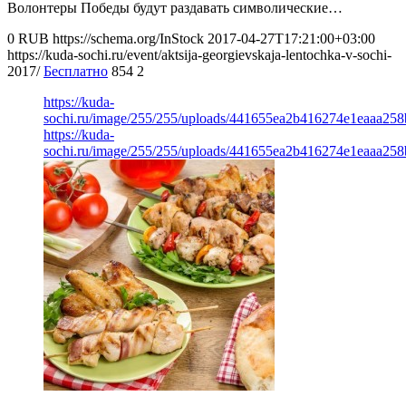
Волонтеры Победы будут раздавать символические…
0
RUB
https://schema.org/InStock
2017-04-27T17:21:00+03:00
https://kuda-sochi.ru/event/aktsija-georgievskaja-lentochka-v-sochi-
2017/
Бесплатно
854
2
https://kuda-
sochi.ru/image/255/255/uploads/441655ea2b416274e1eaaa258
https://kuda-
sochi.ru/image/255/255/uploads/441655ea2b416274e1eaaa258