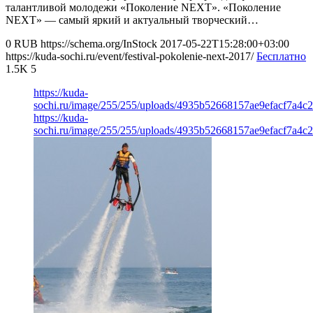
талантливой молодежи «Поколение NEXT». «Поколение
NEXT» — самый яркий и актуальный творческий…
0
RUB
https://schema.org/InStock
2017-05-22T15:28:00+03:00
https://kuda-sochi.ru/event/festival-pokolenie-next-2017/
Бесплатно
1.5K
5
https://kuda-
sochi.ru/image/255/255/uploads/4935b52668157ae9efacf7a4c2
https://kuda-
sochi.ru/image/255/255/uploads/4935b52668157ae9efacf7a4c2