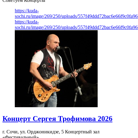
Советуем Концерты
https://kuda-
sochi.ru/image/269/250/uploads/557f49ddd72bac6e66f9c0fa96
https://kuda-
sochi.ru/image/269/250/uploads/557f49ddd72bac6e66f9c0fa96
Концерт Сергея Трофимова 2026
г. Сочи, ул. Орджоникидзе, 5
Концертный зал
«Фестивальный»