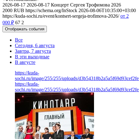
2026-08-17
2026-08-17
Концерт Сергея Трофимова 2026
2000
RUB
https://schema.org/InStock
2026-08-06T10:35:00+03:00
https://kuda-sochi.ru/event/kontsert-sergeja-trofimova-2026/
от 2
000
₽
67
2
Отображать события
Все
Сегодня, 6 августа
Завтра, 7 августа
В эти выходные
В августе
https://kuda-
sochi.ru/image/255/255/uploads/d3b54318b2a5a5f69d93cef2fe
https://kuda-
sochi.ru/image/255/255/uploads/d3b54318b2a5a5f69d93cef2fe