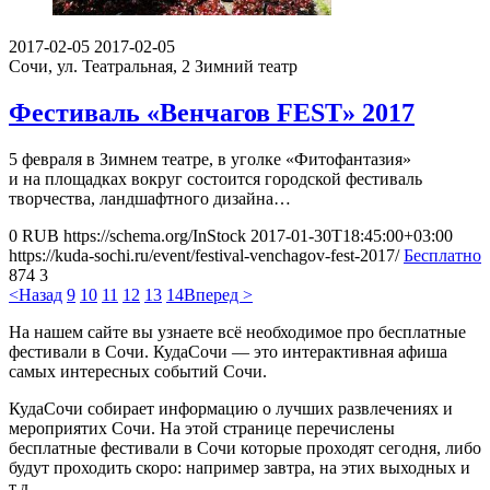
2017-02-05
2017-02-05
Сочи, ул. Театральная, 2
Зимний театр
Фестиваль «Венчагов FEST» 2017
5 февраля в Зимнем театре, в уголке «Фитофантазия»
и на площадках вокруг состоится городской фестиваль
творчества, ландшафтного дизайна…
0
RUB
https://schema.org/InStock
2017-01-30T18:45:00+03:00
https://kuda-sochi.ru/event/festival-venchagov-fest-2017/
Бесплатно
874
3
<Назад
9
10
11
12
13
14
Вперед >
На нашем сайте вы узнаете всё необходимое про бесплатные
фестивали в Сочи. КудаСочи — это интерактивная афиша
самых интересных событий Сочи.
КудаСочи собирает информацию о лучших развлечениях и
мероприятих Сочи. На этой странице перечислены
бесплатные фестивали в Сочи которые проходят сегодня, либо
будут проходить скоро: например завтра, на этих выходных и
т.д.