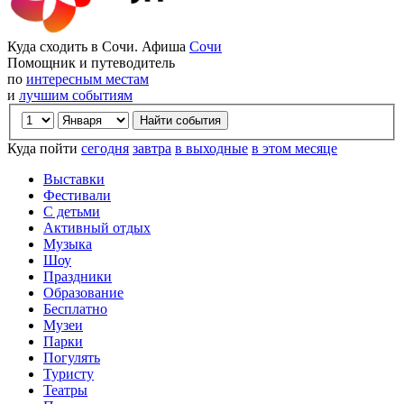
Куда сходить в Сочи. Афиша
Сочи
Помощник и путеводитель
по
интересным местам
и
лучшим событиям
Куда пойти
сегодня
завтра
в выходные
в этом месяце
Выставки
Фестивали
С детьми
Активный отдых
Музыка
Шоу
Праздники
Образование
Бесплатно
Музеи
Парки
Погулять
Туристу
Театры