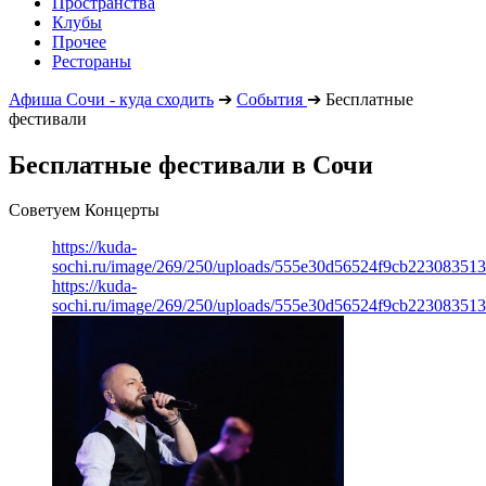
Пространства
Клубы
Прочее
Рестораны
Афиша Сочи - куда сходить
➔
События
➔
Бесплатные
фестивали
Бесплатные фестивали в Сочи
Советуем Концерты
https://kuda-
sochi.ru/image/269/250/uploads/555e30d56524f9cb223083513
https://kuda-
sochi.ru/image/269/250/uploads/555e30d56524f9cb223083513