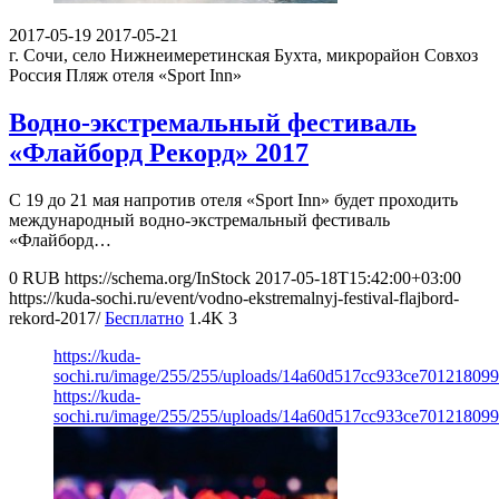
2017-05-19
2017-05-21
г. Сочи, село Нижнеимеретинская Бухта, микрорайон Совхоз
Россия
Пляж отеля «Sport Inn»
Водно-экстремальный фестиваль
«Флайборд Рекорд» 2017
С 19 до 21 мая напротив отеля «Sport Inn» будет проходить
международный водно-экстремальный фестиваль
«Флайборд…
0
RUB
https://schema.org/InStock
2017-05-18T15:42:00+03:00
https://kuda-sochi.ru/event/vodno-ekstremalnyj-festival-flajbord-
rekord-2017/
Бесплатно
1.4K
3
https://kuda-
sochi.ru/image/255/255/uploads/14a60d517cc933ce70121809
https://kuda-
sochi.ru/image/255/255/uploads/14a60d517cc933ce70121809