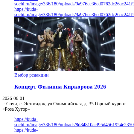
sochi.ru/image/336/180/uploads/9a976cc36ed0762dc26ac241f
https://kuda-
sochi.ru/image/336/180/uploads/9a976cc36ed0762dc26ac241f
Выбор редакции
Концерт Филиппа Киркорова 2026
2026-06-01
г. Сочи, с. Эстосадок, ул.Олимпийская, д. 35
Горный курорт
«Роза Хутор»
https://kuda-
sochi.ru/image/336/180/uploads/8d84810acf95d4561954e235
https://kuda-