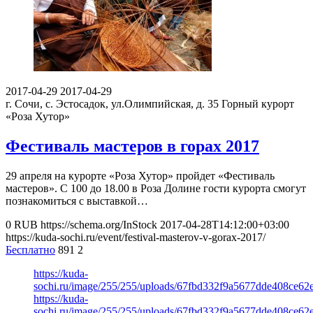
2017-04-29
2017-04-29
г. Сочи, с. Эстосадок, ул.Олимпийская, д. 35
Горный курорт
«Роза Хутор»
Фестиваль мастеров в горах 2017
29 апреля на курорте «Роза Хутор» пройдет «Фестиваль
мастеров». С 100 до 18.00 в Роза Долине гости курорта смогут
познакомиться с выставкой…
0
RUB
https://schema.org/InStock
2017-04-28T14:12:00+03:00
https://kuda-sochi.ru/event/festival-masterov-v-gorax-2017/
Бесплатно
891
2
https://kuda-
sochi.ru/image/255/255/uploads/67fbd332f9a5677dde408ce62
https://kuda-
sochi.ru/image/255/255/uploads/67fbd332f9a5677dde408ce62