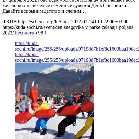
желающих на веселые семейные гуляния День Снеговика.
Давайте вспомним детство и слепим…
0
RUB
https://schema.org/InStock
2022-02-24T19:22:00+03:00
https://kuda-sochi.ru/event/den-snegovika-v-parke-zelenaja-poljana-
2022/
Бесплатно
98
1
https://kuda-
sochi.ru/image/255/255/uploads/07198d7b1ef8c1603baa19dec
https://kuda-
sochi.ru/image/255/255/uploads/07198d7b1ef8c1603baa19dec