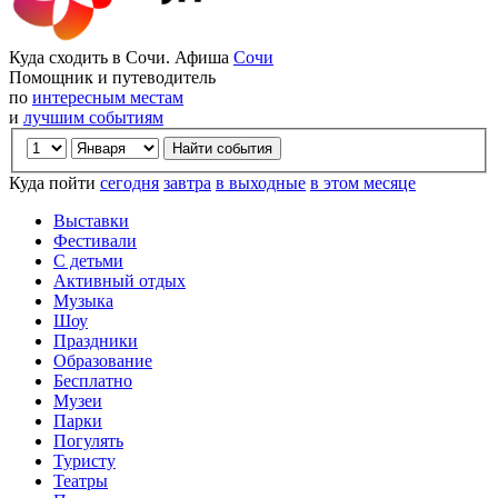
Куда сходить в Сочи. Афиша
Сочи
Помощник и путеводитель
по
интересным местам
и
лучшим событиям
Куда пойти
сегодня
завтра
в выходные
в этом месяце
Выставки
Фестивали
С детьми
Активный отдых
Музыка
Шоу
Праздники
Образование
Бесплатно
Музеи
Парки
Погулять
Туристу
Театры