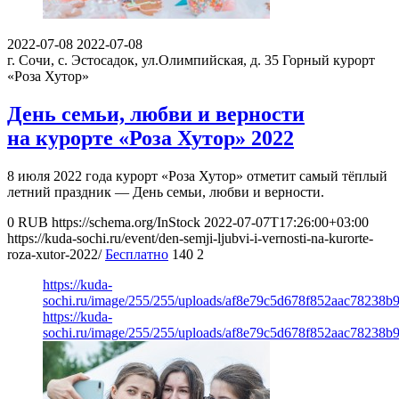
2022-07-08
2022-07-08
г. Сочи, с. Эстосадок, ул.Олимпийская, д. 35
Горный курорт
«Роза Хутор»
День семьи, любви и верности
на курорте «Роза Хутор» 2022
8 июля 2022 года курорт «Роза Хутор» отметит самый тёплый
летний праздник — День семьи, любви и верности.
0
RUB
https://schema.org/InStock
2022-07-07T17:26:00+03:00
https://kuda-sochi.ru/event/den-semji-ljubvi-i-vernosti-na-kurorte-
roza-xutor-2022/
Бесплатно
140
2
https://kuda-
sochi.ru/image/255/255/uploads/af8e79c5d678f852aac78238b
https://kuda-
sochi.ru/image/255/255/uploads/af8e79c5d678f852aac78238b