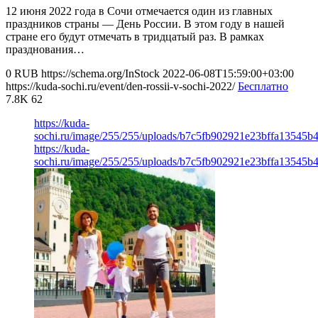
12 июня 2022 года в Сочи отмечается один из главных
праздников страны — День России. В этом году в нашей
стране его будут отмечать в тридцатый раз. В рамках
празднования…
0
RUB
https://schema.org/InStock
2022-06-08T15:59:00+03:00
https://kuda-sochi.ru/event/den-rossii-v-sochi-2022/
Бесплатно
7.8K
62
https://kuda-
sochi.ru/image/255/255/uploads/b7c5fb902921e23bffa13545b4
https://kuda-
sochi.ru/image/255/255/uploads/b7c5fb902921e23bffa13545b4