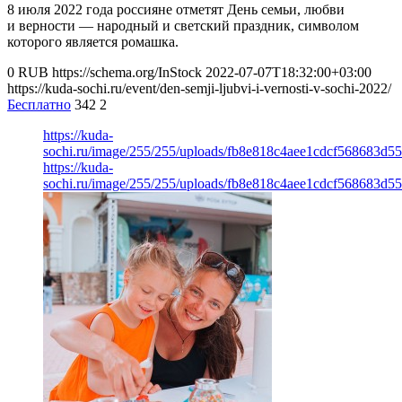
8 июля 2022 года россияне отметят День семьи, любви
и верности — народный и светский праздник, символом
которого является ромашка.
0
RUB
https://schema.org/InStock
2022-07-07T18:32:00+03:00
https://kuda-sochi.ru/event/den-semji-ljubvi-i-vernosti-v-sochi-2022/
Бесплатно
342
2
https://kuda-
sochi.ru/image/255/255/uploads/fb8e818c4aee1cdcf568683d5
https://kuda-
sochi.ru/image/255/255/uploads/fb8e818c4aee1cdcf568683d5