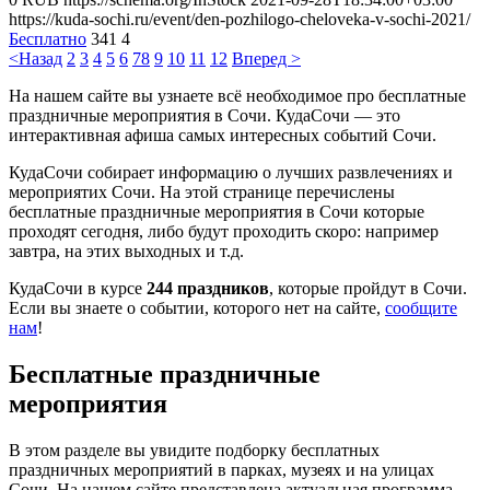
https://kuda-sochi.ru/event/den-pozhilogo-cheloveka-v-sochi-2021/
Бесплатно
341
4
<Назад
2
3
4
5
6
7
8
9
10
11
12
Вперед >
На нашем сайте вы узнаете всё необходимое про бесплатные
праздничные мероприятия в Сочи. КудаСочи — это
интерактивная афиша самых интересных событий Сочи.
КудаСочи собирает информацию о лучших развлечениях и
мероприятих Сочи. На этой странице перечислены
бесплатные праздничные мероприятия в Сочи которые
проходят сегодня, либо будут проходить скоро: например
завтра, на этих выходных и т.д.
КудаСочи в курсе
244 праздников
, которые пройдут в Сочи.
Если вы знаете о событии, которого нет на сайте,
сообщите
нам
!
Бесплатные праздничные
мероприятия
В этом разделе вы увидите подборку бесплатных
праздничных мероприятий в парках, музеях и на улицах
Сочи. На нашем сайте представлена актуальная программа