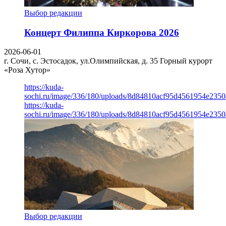
Выбор редакции
Концерт Филиппа Киркорова 2026
2026-06-01
г. Сочи, с. Эстосадок, ул.Олимпийская, д. 35
Горный курорт
«Роза Хутор»
https://kuda-
sochi.ru/image/336/180/uploads/8d84810acf95d4561954e235
https://kuda-
sochi.ru/image/336/180/uploads/8d84810acf95d4561954e235
Выбор редакции