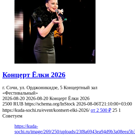
Концерт Ёлки 2026
г. Сочи, ул. Орджоникидзе, 5
Концертный зал
«Фестивальный»
2026-08-20
2026-08-20
Концерт Ёлки 2026
2500
RUB
https://schema.org/InStock
2026-08-06T21:10:00+03:00
https://kuda-sochi.ru/event/kontsert-elki-2026/
от 2 500
₽
25
1
Советуем
https://kuda-
sochi.ru/image/269/250/uploads/23f8a6943ea94d9b3a08eea5b