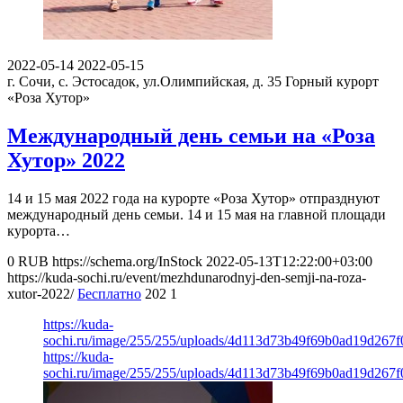
2022-05-14
2022-05-15
г. Сочи, с. Эстосадок, ул.Олимпийская, д. 35
Горный курорт
«Роза Хутор»
Международный день семьи на «Роза
Хутор» 2022
14 и 15 мая 2022 года на курорте «Роза Хутор» отпразднуют
международный день семьи. 14 и 15 мая на главной площади
курорта…
0
RUB
https://schema.org/InStock
2022-05-13T12:22:00+03:00
https://kuda-sochi.ru/event/mezhdunarodnyj-den-semji-na-roza-
xutor-2022/
Бесплатно
202
1
https://kuda-
sochi.ru/image/255/255/uploads/4d113d73b49f69b0ad19d267f
https://kuda-
sochi.ru/image/255/255/uploads/4d113d73b49f69b0ad19d267f