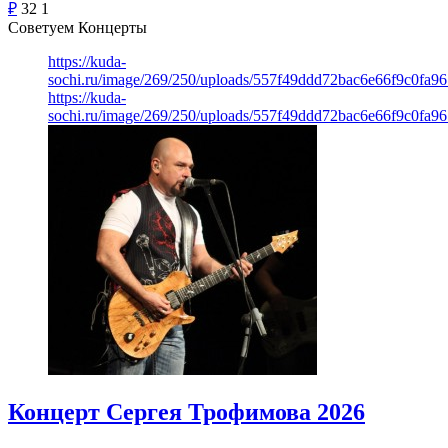
₽
32
1
Советуем Концерты
https://kuda-
sochi.ru/image/269/250/uploads/557f49ddd72bac6e66f9c0fa96
https://kuda-
sochi.ru/image/269/250/uploads/557f49ddd72bac6e66f9c0fa96
Концерт Сергея Трофимова 2026