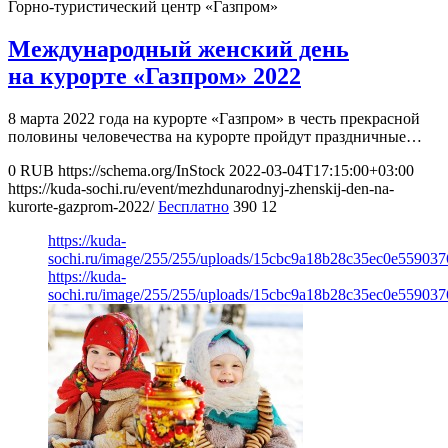
Горно-туристический центр «Газпром»
Международный женский день
на курорте «Газпром» 2022
8 марта 2022 года на курорте «Газпром» в честь прекрасной
половины человечества на курорте пройдут праздничные…
0
RUB
https://schema.org/InStock
2022-03-04T17:15:00+03:00
https://kuda-sochi.ru/event/mezhdunarodnyj-zhenskij-den-na-
kurorte-gazprom-2022/
Бесплатно
390
12
https://kuda-
sochi.ru/image/255/255/uploads/15cbc9a18b28c35ec0e559037
https://kuda-
sochi.ru/image/255/255/uploads/15cbc9a18b28c35ec0e559037