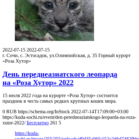
2022-07-15
2022-07-15
г. Сочи, с. Эстосадок, ул.Олимпийская, д. 35
Горный курорт
«Роза Хутор»
День переднеазиатского леопарда
на «Роза Хутор» 2022
15 июля 2022 года на курорте «Роза Хутор» состоится
праздник в честь самых редких крупных кошек мира.
0
RUB
https://schema.org/InStock
2022-07-14T17:09:00+03:00
https://kuda-sochi.ru/event/den-peredneaziatskogo-leoparda-na-roza-
xutor-2022/
Бесплатно
261
5
https://kuda-
sochi.ru/image/255/255/uploads/d9d35a06fa152c2d6d7482fbb