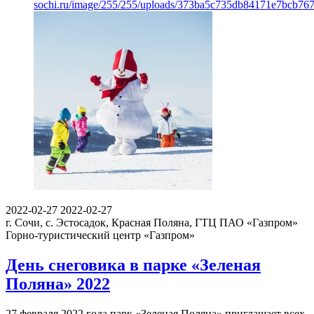
sochi.ru/image/255/255/uploads/373ba5c735db84171e7bcb76
2022-02-27
2022-02-27
г. Сочи, с. Эстосадок, Красная Поляна, ГТЦ ПАО «Газпром»
Горно-туристический центр «Газпром»
День снеговика в парке «Зеленая
Поляна» 2022
27 февраля 2022 года парк «Зеленая Поляна» приглашает всех