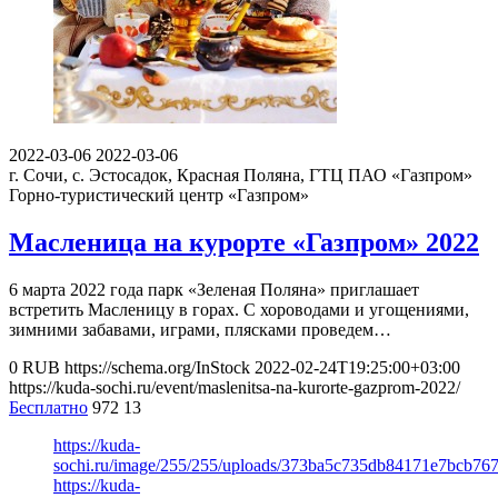
2022-03-06
2022-03-06
г. Сочи, с. Эстосадок, Красная Поляна, ГТЦ ПАО «Газпром»
Горно-туристический центр «Газпром»
Масленица на курорте «Газпром» 2022
6 марта 2022 года парк «Зеленая Поляна» приглашает
встретить Масленицу в горах. С хороводами и угощениями,
зимними забавами, играми, плясками проведем…
0
RUB
https://schema.org/InStock
2022-02-24T19:25:00+03:00
https://kuda-sochi.ru/event/maslenitsa-na-kurorte-gazprom-2022/
Бесплатно
972
13
https://kuda-
sochi.ru/image/255/255/uploads/373ba5c735db84171e7bcb76
https://kuda-