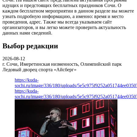
идущих и предстоящих бесплатных праздников Сочи. О
каждом бесплатном мероприятии в данном разделе вы можете
узнать подробную информацию, а именно: время и место
проведения, адрес. Также мы всегда указываем сайт
организаторов, и вы легко можете проверить актуальность
данных нами сведений.
Выбор редакции
2026-08-12
г. Сочи, Имеретинская низменность, Олимпийский парк
Ледовый дворец спорта «Айсберг»
https://kuda-
sochi.ru/image/336/180/uploads/5e5c975f9252a051744ee0350
https://kuda-
sochi.ru/image/336/180/uploads/5e5c975f9252a051744ee0350