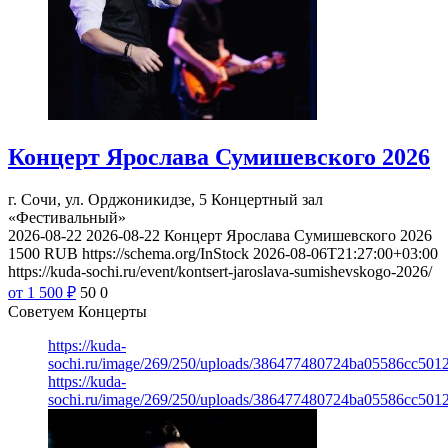
Концерт Ярослава Сумишевского 2026
г. Сочи, ул. Орджоникидзе, 5
Концертный зал
«Фестивальный»
2026-08-22
2026-08-22
Концерт Ярослава Сумишевского 2026
1500
RUB
https://schema.org/InStock
2026-08-06T21:27:00+03:00
https://kuda-sochi.ru/event/kontsert-jaroslava-sumishevskogo-2026/
от 1 500
₽
50
0
Советуем Концерты
https://kuda-
sochi.ru/image/269/250/uploads/386477480724ba05586cc501
https://kuda-
sochi.ru/image/269/250/uploads/386477480724ba05586cc501