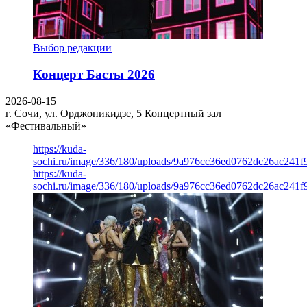
Выбор редакции
Концерт Басты 2026
2026-08-15
г. Сочи, ул. Орджоникидзе, 5
Концертный зал
«Фестивальный»
https://kuda-
sochi.ru/image/336/180/uploads/9a976cc36ed0762dc26ac241f
https://kuda-
sochi.ru/image/336/180/uploads/9a976cc36ed0762dc26ac241f