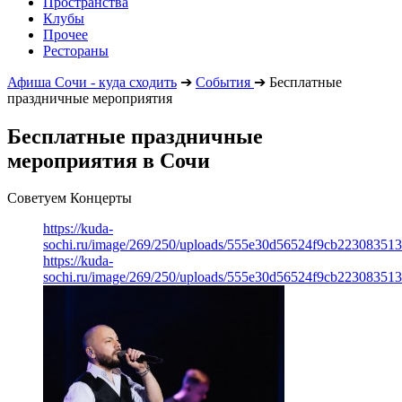
Пространства
Клубы
Прочее
Рестораны
Афиша Сочи - куда сходить
➔
События
➔
Бесплатные
праздничные мероприятия
Бесплатные праздничные
мероприятия в Сочи
Советуем Концерты
https://kuda-
sochi.ru/image/269/250/uploads/555e30d56524f9cb223083513
https://kuda-
sochi.ru/image/269/250/uploads/555e30d56524f9cb223083513