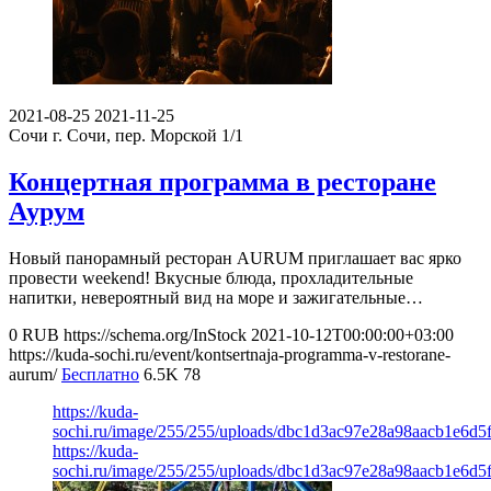
2021-08-25
2021-11-25
Сочи
г. Сочи, пер. Морской 1/1
Концертная программа в ресторане
Аурум
Новый панорамный ресторан AURUM приглашает вас ярко
провести weekend! Вкусные блюда, прохладительные
напитки, невероятный вид на море и зажигательные…
0
RUB
https://schema.org/InStock
2021-10-12T00:00:00+03:00
https://kuda-sochi.ru/event/kontsertnaja-programma-v-restorane-
aurum/
Бесплатно
6.5K
78
https://kuda-
sochi.ru/image/255/255/uploads/dbc1d3ac97e28a98aacb1e6d5
https://kuda-
sochi.ru/image/255/255/uploads/dbc1d3ac97e28a98aacb1e6d5