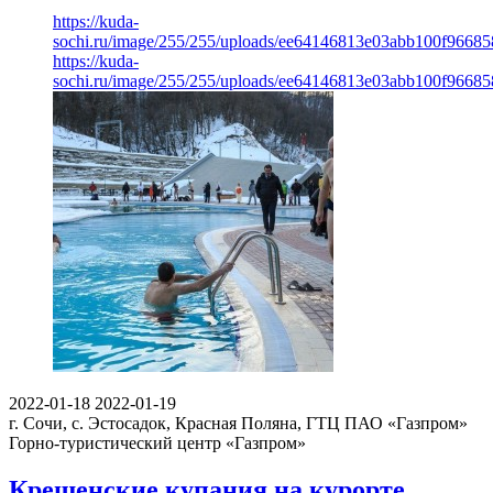
https://kuda-
sochi.ru/image/255/255/uploads/ee64146813e03abb100f96685
https://kuda-
sochi.ru/image/255/255/uploads/ee64146813e03abb100f96685
2022-01-18
2022-01-19
г. Сочи, с. Эстосадок, Красная Поляна, ГТЦ ПАО «Газпром»
Горно-туристический центр «Газпром»
Крещенские купания на курорте