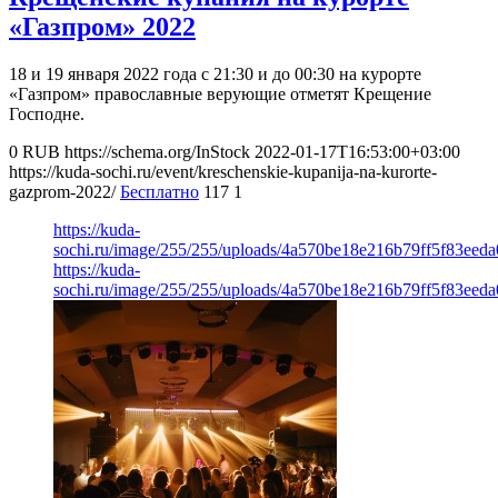
«Газпром» 2022
18 и 19 января 2022 года с 21:30 и до 00:30 на курорте
«Газпром» православные верующие отметят Крещение
Господне.
0
RUB
https://schema.org/InStock
2022-01-17T16:53:00+03:00
https://kuda-sochi.ru/event/kreschenskie-kupanija-na-kurorte-
gazprom-2022/
Бесплатно
117
1
https://kuda-
sochi.ru/image/255/255/uploads/4a570be18e216b79ff5f83eeda
https://kuda-
sochi.ru/image/255/255/uploads/4a570be18e216b79ff5f83eeda