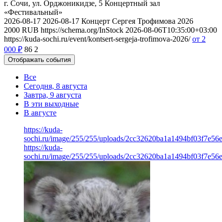
г. Сочи, ул. Орджоникидзе, 5
Концертный зал
«Фестивальный»
2026-08-17
2026-08-17
Концерт Сергея Трофимова 2026
2000
RUB
https://schema.org/InStock
2026-08-06T10:35:00+03:00
https://kuda-sochi.ru/event/kontsert-sergeja-trofimova-2026/
от 2
000
₽
86
2
Отображать события
Все
Сегодня, 8 августа
Завтра, 9 августа
В эти выходные
В августе
https://kuda-
sochi.ru/image/255/255/uploads/2cc32620ba1a1494bf03f7e56
https://kuda-
sochi.ru/image/255/255/uploads/2cc32620ba1a1494bf03f7e56