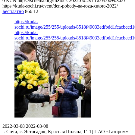
0
RUB
https://schema.org/InStock
2022-04-29T16:03:00+03:00
https://kuda-sochi.ru/event/den-pobedy-na-roza-xutore-2022/
Бесплатно
866
12
https://kuda-
sochi.ru/image/255/255/uploads/8518f49033edfbdd1fcacbccd1
https://kuda-
sochi.ru/image/255/255/uploads/8518f49033edfbdd1fcacbccd1
2022-03-08
2022-03-08
г. Сочи, с. Эстосадок, Красная Поляна, ГТЦ ПАО «Газпром»