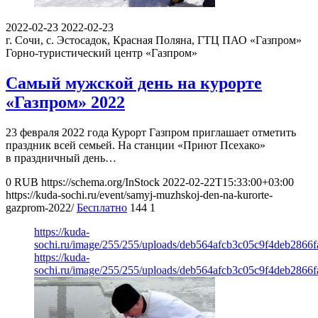
2022-02-23
2022-02-23
г. Сочи, с. Эстосадок, Красная Поляна, ГТЦ ПАО «Газпром»
Горно-туристический центр «Газпром»
Самый мужской день на курорте
«Газпром» 2022
23 февраля 2022 года Курорт Газпром приглашает отметить
праздник всей семьей. На станции «Приют Псехако»
в праздничный день…
0
RUB
https://schema.org/InStock
2022-02-22T15:33:00+03:00
https://kuda-sochi.ru/event/samyj-muzhskoj-den-na-kurorte-
gazprom-2022/
Бесплатно
144
1
https://kuda-
sochi.ru/image/255/255/uploads/deb564afcb3c05c9f4deb2866f
https://kuda-
sochi.ru/image/255/255/uploads/deb564afcb3c05c9f4deb2866f