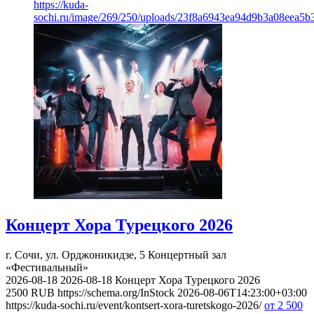
https://kuda-
sochi.ru/image/269/250/uploads/23f8a6943ea94d9b3a08eea5b
Концерт Хора Турецкого 2026
г. Сочи, ул. Орджоникидзе, 5
Концертный зал
«Фестивальный»
2026-08-18
2026-08-18
Концерт Хора Турецкого 2026
2500
RUB
https://schema.org/InStock
2026-08-06T14:23:00+03:00
https://kuda-sochi.ru/event/kontsert-xora-turetskogo-2026/
от 2 500