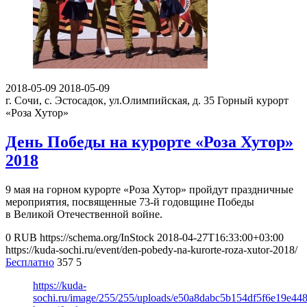
2018-05-09
2018-05-09
г. Сочи, с. Эстосадок, ул.Олимпийская, д. 35
Горный курорт
«Роза Хутор»
День Победы на курорте «Роза Хутор»
2018
9 мая на горном курорте «Роза Хутор» пройдут праздничные
мероприятия, посвященные 73-й годовщине Победы
в Великой Отечественной войне.
0
RUB
https://schema.org/InStock
2018-04-27T16:33:00+03:00
https://kuda-sochi.ru/event/den-pobedy-na-kurorte-roza-xutor-2018/
Бесплатно
357
5
https://kuda-
sochi.ru/image/255/255/uploads/e50a8dabc5b154df5f6e19e44