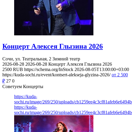
Концерт Алексея Глызина 2026
Сочи, ул. Театральная, 2
Зимний театр
2026-08-28
2026-08-28
Концерт Алексея Глызина 2026
2500
RUB
https://schema.org/InStock
2026-08-05T13:00:00+03:00
https://kuda-sochi.ru/event/kontsert-alekseja-glyzina-2026/
от 2 500
₽
27
0
Советуем Концерты
https://kuda-
sochi.ru/image/269/250/uploads/cb1259ee4c3cf81afeb6e6494b
https://kuda-
sochi.ru/image/269/250/uploads/cb1259ee4c3cf81afeb6e6494b