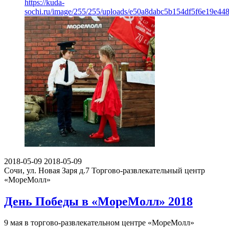
https://kuda-
sochi.ru/image/255/255/uploads/e50a8dabc5b154df5f6e19e44
2018-05-09
2018-05-09
Сочи, ул. Новая Заря д.7
Торгово-развлекательный центр
«МореМолл»
День Победы в «МореМолл» 2018
9 мая в торгово-развлекательном центре «МореМолл»