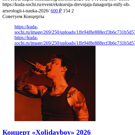
https://kuda-sochi.ru/event/ekskursija-drevnjaja-fanagorija-mify-ob-
arxeologii-i-nauka-2026/
600
₽
154
2
Советуем Концерты
https://kuda-
sochi.ru/image/269/250/uploads/1ffe94f8e888ecf3b6c731b5d
https://kuda-
sochi.ru/image/269/250/uploads/1ffe94f8e888ecf3b6c731b5d
Концерт «Xolidayboy» 2026