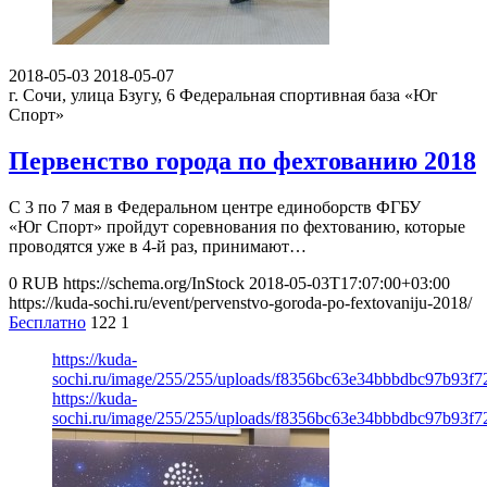
2018-05-03
2018-05-07
г. Сочи, улица Бзугу, 6
Федеральная спортивная база «Юг
Спорт»
Первенство города по фехтованию 2018
С 3 по 7 мая в Федеральном центре единоборств ФГБУ
«Юг Спорт» пройдут соревнования по фехтованию, которые
проводятся уже в 4-й раз, принимают…
0
RUB
https://schema.org/InStock
2018-05-03T17:07:00+03:00
https://kuda-sochi.ru/event/pervenstvo-goroda-po-fextovaniju-2018/
Бесплатно
122
1
https://kuda-
sochi.ru/image/255/255/uploads/f8356bc63e34bbbdbc97b93f7
https://kuda-
sochi.ru/image/255/255/uploads/f8356bc63e34bbbdbc97b93f7