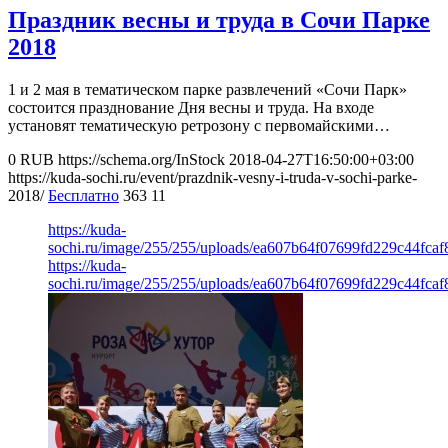
Праздник весны и труда в Сочи Парке
2018
1 и 2 мая в тематическом парке развлечений «Сочи Парк»
состоится празднование Дня весны и труда. На входе
установят тематическую ретрозону с первомайскими…
0
RUB
https://schema.org/InStock
2018-04-27T16:50:00+03:00
https://kuda-sochi.ru/event/prazdnik-vesny-i-truda-v-sochi-parke-
2018/
Бесплатно
363
11
https://kuda-
sochi.ru/image/255/255/uploads/ea607b64f07699fd229c44fcaf
https://kuda-
sochi.ru/image/255/255/uploads/ea607b64f07699fd229c44fcaf