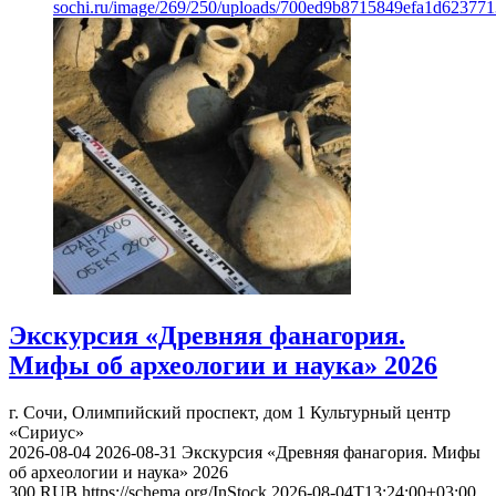
sochi.ru/image/269/250/uploads/700ed9b8715849efa1d623771
Экскурсия «Древняя фанагория.
Мифы об археологии и наука» 2026
г. Сочи, Олимпийский проспект, дом 1
Культурный центр
«Сириус»
2026-08-04
2026-08-31
Экскурсия «Древняя фанагория. Мифы
об археологии и наука» 2026
300
RUB
https://schema.org/InStock
2026-08-04T13:24:00+03:00