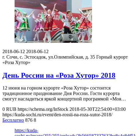
2018-06-12
2018-06-12
г. Сочи, с. Эстосадок, ул.Олимпийская, д. 35
Горный курорт
«Роза Хутор»
День России на «Роза Хутор» 2018
12 июня на горном курорте «Роза Хутор» состоится
традиционное празднование Дня России. Гости курорта
смогут насладиться яркой концертной программой «Моя…
0
RUB
https://schema.org/InStock
2018-05-30T22:54:00+03:00
https://kuda-sochi.ru/event/den-rossii-na-roza-xutor-2018/
Бесплатно
876
8
https://kuda-
sochi.ru/image/255/255/uploads/2b566587337632be8c4e8df5