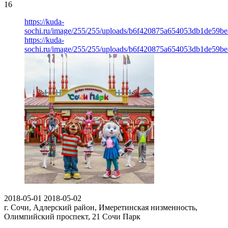
16
https://kuda-
sochi.ru/image/255/255/uploads/b6f420875a654053db1de59be
https://kuda-
sochi.ru/image/255/255/uploads/b6f420875a654053db1de59be
2018-05-01
2018-05-02
г. Сочи, Адлерский район, Имеретинская низменность,
Олимпийский проспект, 21
Сочи Парк