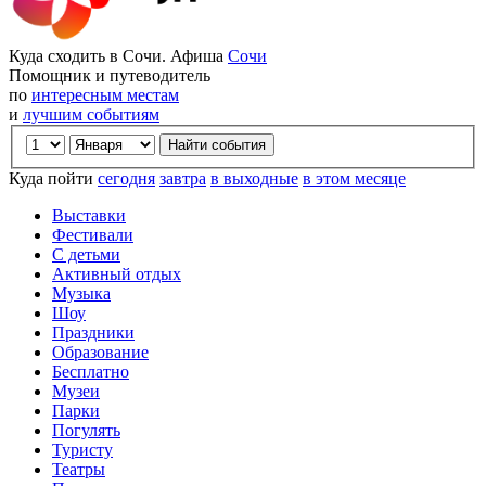
Куда сходить в Сочи. Афиша
Сочи
Помощник и путеводитель
по
интересным местам
и
лучшим событиям
Куда пойти
сегодня
завтра
в выходные
в этом месяце
Выставки
Фестивали
С детьми
Активный отдых
Музыка
Шоу
Праздники
Образование
Бесплатно
Музеи
Парки
Погулять
Туристу
Театры