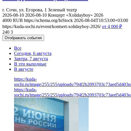
г. Сочи, ул. Егорова, 1
Зеленый театр
2026-08-10
2026-08-10
Концерт «Xolidayboy» 2026
4000
RUB
https://schema.org/InStock
2026-08-04T10:53:00+03:00
https://kuda-sochi.ru/event/kontsert-xolidayboy-2026/
от 4 000
₽
240
3
Отображать события
Все
Сегодня, 6 августа
Завтра, 7 августа
В эти выходные
В августе
https://kuda-
sochi.ru/image/255/255/uploads/794f2b2093703c73aed5d403e
https://kuda-
sochi.ru/image/255/255/uploads/794f2b2093703c73aed5d403e