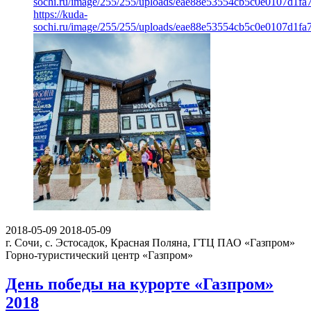
sochi.ru/image/255/255/uploads/eae88e53554cb5c0e0107d1fa
https://kuda-
sochi.ru/image/255/255/uploads/eae88e53554cb5c0e0107d1fa
2018-05-09
2018-05-09
г. Сочи, с. Эстосадок, Красная Поляна, ГТЦ ПАО «Газпром»
Горно-туристический центр «Газпром»
День победы на курорте «Газпром»
2018