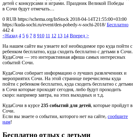
детей с конкурсами и играми. Праздник Великой Победы
в Сочи будут отмечать…
0
RUB
https://schema.org/InStock
2018-04-14T21:55:00+03:00
https://kuda-sochi.ru/event/den-pobedy-v-sochi-2018/
Бесплатно
442
4
<Назад
4
5
6
7
8
9
10
11
12
13
14
Вперед >
На нашем сайте вы узнаете всё необходимое про куда пойти с
ребенком бесплатно, куда сходить бесплатно с детьми в Сочи.
КудаСочи — это интерактивная афиша самых интересных
событий Сочи.
КудаСочи собирает информацию о лучших развлечениях и
мероприятих Сочи. На этой странице перечислены куда
пойти с ребенком бесплатно, куда сходить бесплатно с детьми
в Сочи которые проходят сегодня, либо будут проходить
скоро: например завтра, на этих выходных и т.д.
КудаСочи в курсе
235 событий для детей
, которые пройдут в
Сочи.
Если вы знаете о событии, которого нет на сайте,
сообщите
нам
!
Бесплатно отдых с детьми