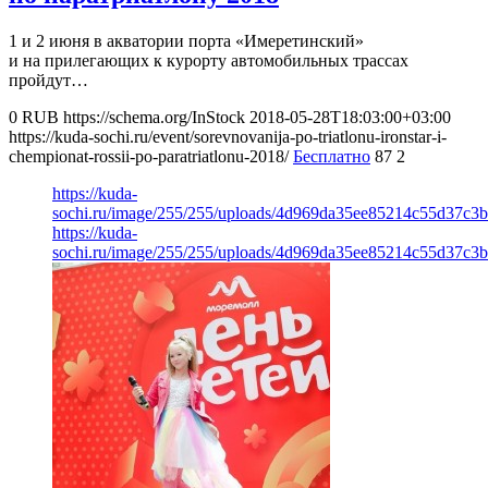
1 и 2 июня в акватории порта «Имеретинский»
и на прилегающих к курорту автомобильных трассах
пройдут…
0
RUB
https://schema.org/InStock
2018-05-28T18:03:00+03:00
https://kuda-sochi.ru/event/sorevnovanija-po-triatlonu-ironstar-i-
chempionat-rossii-po-paratriatlonu-2018/
Бесплатно
87
2
https://kuda-
sochi.ru/image/255/255/uploads/4d969da35ee85214c55d37c3
https://kuda-
sochi.ru/image/255/255/uploads/4d969da35ee85214c55d37c3