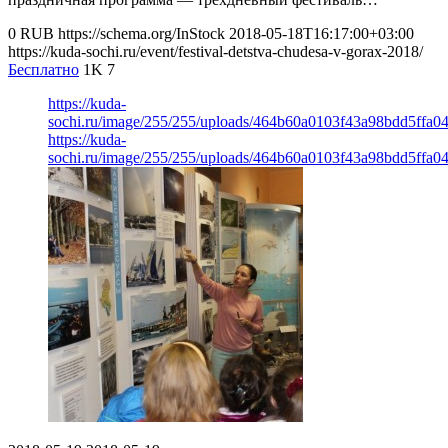
0
RUB
https://schema.org/InStock
2018-05-18T16:17:00+03:00
https://kuda-sochi.ru/event/festival-detstva-chudesa-v-gorax-2018/
Бесплатно
1K
7
https://kuda-
sochi.ru/image/255/255/uploads/464b60a0103f43a98bdd5ffa04
https://kuda-
sochi.ru/image/255/255/uploads/464b60a0103f43a98bdd5ffa04