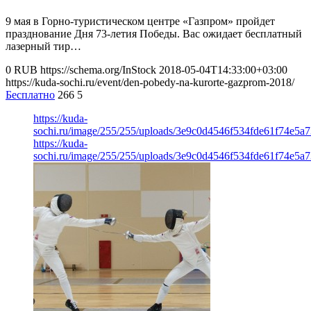
9 мая в Горно-туристическом центре «Газпром» пройдет
празднование Дня 73-летия Победы. Вас ожидает бесплатный
лазерный тир…
0
RUB
https://schema.org/InStock
2018-05-04T14:33:00+03:00
https://kuda-sochi.ru/event/den-pobedy-na-kurorte-gazprom-2018/
Бесплатно
266
5
https://kuda-
sochi.ru/image/255/255/uploads/3e9c0d4546f534fde61f74e5a7
https://kuda-
sochi.ru/image/255/255/uploads/3e9c0d4546f534fde61f74e5a7