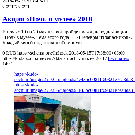
2018-05-19
2018-05-19
Сочи
г. Сочи
Акция «Ночь в музее» 2018
В ночь с 19 на 20 мая в Сочи пройдет международная акция
«Ночь в музее». Тема этого года — «Шедевры из запасников».
Каждый музей подготовил обширную…
0
RUB
https://schema.org/InStock
2018-05-15T17:38:00+03:00
https://kuda-sochi.ru/event/aktsija-noch-v-muzee-2018/
Бесплатно
140
1
https://kuda-
sochi.ru/image/255/255/uploads/4e43bc0081ff69321e7ea3da3
https://kuda-
sochi.ru/image/255/255/uploads/4e43bc0081ff69321e7ea3da3