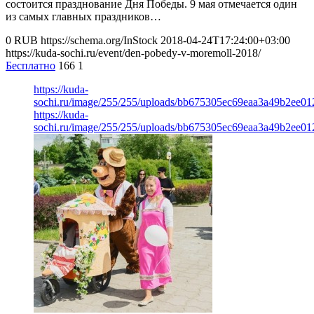
состоится празднование Дня Победы. 9 мая отмечается один
из самых главных праздников…
0
RUB
https://schema.org/InStock
2018-04-24T17:24:00+03:00
https://kuda-sochi.ru/event/den-pobedy-v-moremoll-2018/
Бесплатно
166
1
https://kuda-
sochi.ru/image/255/255/uploads/bb675305ec69eaa3a49b2ee01
https://kuda-
sochi.ru/image/255/255/uploads/bb675305ec69eaa3a49b2ee01