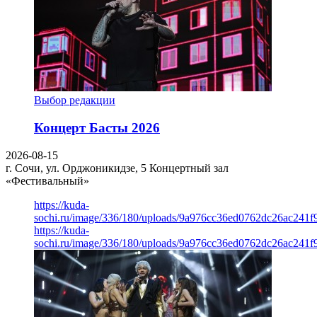
Выбор редакции
Концерт Басты 2026
2026-08-15
г. Сочи, ул. Орджоникидзе, 5
Концертный зал
«Фестивальный»
https://kuda-
sochi.ru/image/336/180/uploads/9a976cc36ed0762dc26ac241f
https://kuda-
sochi.ru/image/336/180/uploads/9a976cc36ed0762dc26ac241f