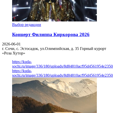
Выбор редакции
Концерт Филиппа Киркорова 2026
2026-06-01
г. Сочи, с. Эстосадок, ул.Олимпийская, д. 35
Горный курорт
«Роза Хутор»
https://kuda-
sochi.ru/image/336/180/uploads/8d84810acf95d4561954e235
https://kuda-
sochi.ru/image/336/180/uploads/8d84810acf95d4561954e235