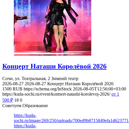
Концерт Наташи Королёвой 2026
Сочи, ул. Театральная, 2
Зимний театр
2026-08-27
2026-08-27
Концерт Наташи Королёвой 2026
1500
RUB
https://schema.org/InStock
2026-08-05T12:56:00+03:00
https://kuda-sochi.ru/event/kontsert-natashi-korolevoj-2026/
от 1
500
₽
18
0
Советуем Образование
https://kuda-
sochi.ru/image/269/250/uploads/700ed9b8715849efa1d623771
https://kuda-