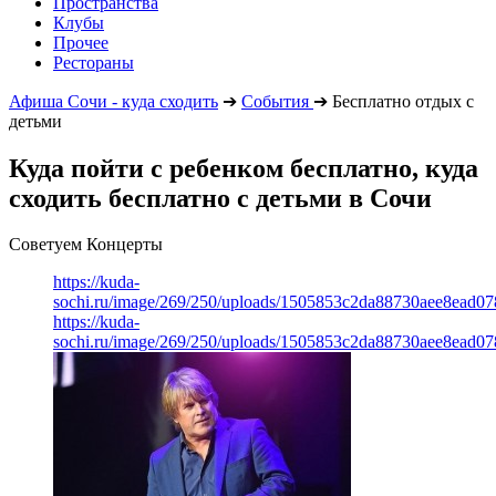
Пространства
Клубы
Прочее
Рестораны
Афиша Сочи - куда сходить
➔
События
➔
Бесплатно отдых с
детьми
Куда пойти с ребенком бесплатно, куда
сходить бесплатно с детьми в Сочи
Советуем Концерты
https://kuda-
sochi.ru/image/269/250/uploads/1505853c2da88730aee8ead0
https://kuda-
sochi.ru/image/269/250/uploads/1505853c2da88730aee8ead0