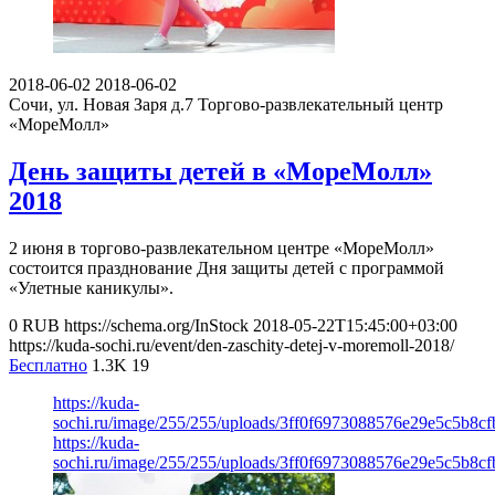
2018-06-02
2018-06-02
Сочи, ул. Новая Заря д.7
Торгово-развлекательный центр
«МореМолл»
День защиты детей в «МореМолл»
2018
2 июня в торгово-развлекательном центре «МореМолл»
состоится празднование Дня защиты детей с программой
«Улетные каникулы».
0
RUB
https://schema.org/InStock
2018-05-22T15:45:00+03:00
https://kuda-sochi.ru/event/den-zaschity-detej-v-moremoll-2018/
Бесплатно
1.3K
19
https://kuda-
sochi.ru/image/255/255/uploads/3ff0f6973088576e29e5c5b8cf
https://kuda-
sochi.ru/image/255/255/uploads/3ff0f6973088576e29e5c5b8cf