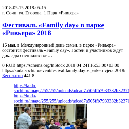
2018-05-15
2018-05-15
г. Сочи, ул. Егорова, 1
Парк «Ривьера»
Фестиваль «Family day» в парке
«Ривьера» 2018
15 мая, в Международный день семьи, в парке «Ривьера»
состоится фестиваль «Family day». Гостей и участников ждут
доклады специалистов…
0
RUB
https://schema.org/InStock
2018-04-24T16:53:00+03:00
https://kuda-sochi.ru/event/festival-family-day-v-parke-rivjera-2018/
Бесплатно
441
8
https://kuda-
sochi.ru/image/255/255/uploads/adead7a505ffb7933332b3237
https://kuda-
sochi.ru/image/255/255/uploads/adead7a505ffb7933332b3237