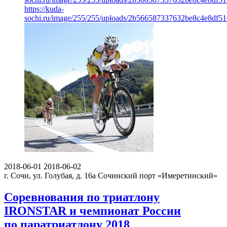
https://kuda-
sochi.ru/image/255/255/uploads/2b566587337632be8c4e8df5
2018-06-01
2018-06-02
г. Сочи, ул. Голубая, д. 16а
Сочинский порт «Имеретинский»
Соревнования по триатлону
IRONSTAR и чемпионат России
по паратриатлону 2018