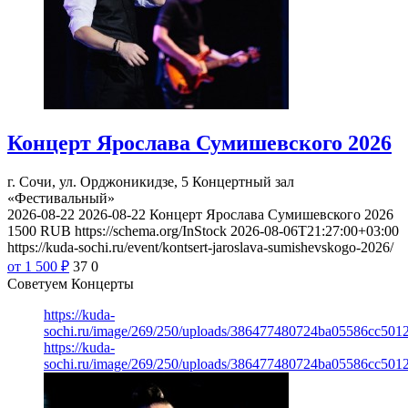
Концерт Ярослава Сумишевского 2026
г. Сочи, ул. Орджоникидзе, 5
Концертный зал
«Фестивальный»
2026-08-22
2026-08-22
Концерт Ярослава Сумишевского 2026
1500
RUB
https://schema.org/InStock
2026-08-06T21:27:00+03:00
https://kuda-sochi.ru/event/kontsert-jaroslava-sumishevskogo-2026/
от 1 500
₽
37
0
Советуем Концерты
https://kuda-
sochi.ru/image/269/250/uploads/386477480724ba05586cc501
https://kuda-
sochi.ru/image/269/250/uploads/386477480724ba05586cc501