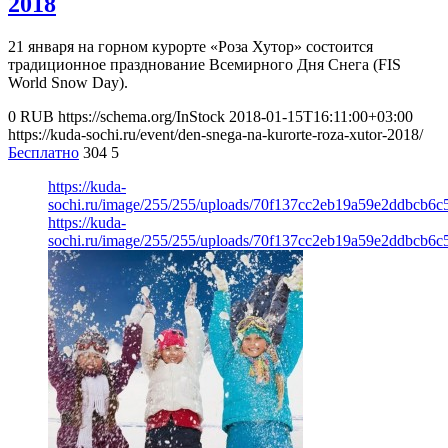
2018
21 января на горном курорте «Роза Хутор» состоится
традиционное празднование Всемирного Дня Снега (FIS
World Snow Day).
0
RUB
https://schema.org/InStock
2018-01-15T16:11:00+03:00
https://kuda-sochi.ru/event/den-snega-na-kurorte-roza-xutor-2018/
Бесплатно
304
5
https://kuda-
sochi.ru/image/255/255/uploads/70f137cc2eb19a59e2ddbcb6c
https://kuda-
sochi.ru/image/255/255/uploads/70f137cc2eb19a59e2ddbcb6c