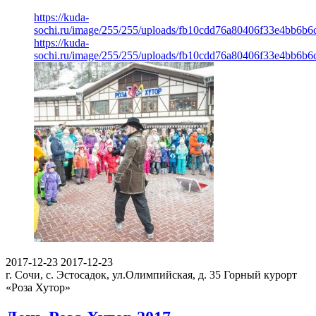
https://kuda-
sochi.ru/image/255/255/uploads/fb10cdd76a80406f33e4bb6b6
https://kuda-
sochi.ru/image/255/255/uploads/fb10cdd76a80406f33e4bb6b6
2017-12-23
2017-12-23
г. Сочи, с. Эстосадок, ул.Олимпийская, д. 35
Горный курорт
«Роза Хутор»