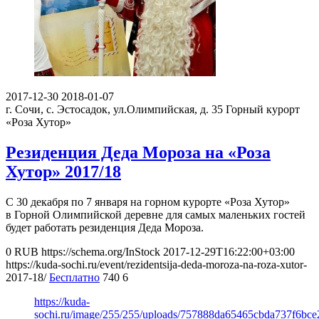
2017-12-30
2018-01-07
г. Сочи, с. Эстосадок, ул.Олимпийская, д. 35
Горный курорт
«Роза Хутор»
Резиденция Деда Мороза на «Роза
Хутор» 2017/18
С 30 декабря по 7 января на горном курорте «Роза Хутор»
в Горной Олимпийской деревне для самых маленьких гостей
будет работать резиденция Деда Мороза.
0
RUB
https://schema.org/InStock
2017-12-29T16:22:00+03:00
https://kuda-sochi.ru/event/rezidentsija-deda-moroza-na-roza-xutor-
2017-18/
Бесплатно
740
6
https://kuda-
sochi.ru/image/255/255/uploads/757888da65465cbda737f6bce