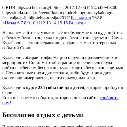
0
RUB
https://schema.org/InStock
2017-12-06T15:45:00+03:00
https://kuda-sochi.ru/event/final-molodezhnogo-muzykalnogo-
festivalja-ja-ljublju-tebja-rossija-2017/
Бесплатно
762
8
<Назад
6
7
8
9
10
11
12
13
14
15
16
Вперед >
На нашем сайте вы узнаете всё необходимое про куда пойти с
ребенком бесплатно, куда сходить бесплатно с детьми в Сочи.
КудаСочи — это интерактивная афиша самых интересных
событий Сочи.
КудаСочи собирает информацию о лучших развлечениях и
мероприятих Сочи. На этой странице перечислены куда
пойти с ребенком бесплатно, куда сходить бесплатно с детьми
в Сочи которые проходят сегодня, либо будут проходить
скоро: например завтра, на этих выходных и т.д.
КудаСочи в курсе
235 событий для детей
, которые пройдут в
Сочи.
Если вы знаете о событии, которого нет на сайте,
сообщите
нам
!
Бесплатно отдых с детьми
В данном разделе вы можете увидеть афишу бесплатных