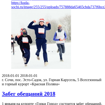
https://kuda-
sochi.ru/image/255/255/uploads/757888da65465cbda737f6bce
2018-01-01
2018-01-01
г. Сочи, пос. Эсто-Садок, ул. Горная Карусель, 5
Всесезонный
и горный курорт «Красная Поляна»
Забег обещаний 2018
1 января на курорте «Горки Город» состоится забег обещаний.