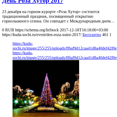
День Роза Хутор 2017
23 декабря на горном курорте «Роза Хутор» состоится
традиционный праздник, посвященный открытию
горнолыжного сезона. Он совпадет с Международным днем…
0
RUB
https://schema.org/InStock
2017-12-18T16:18:00+03:00
https://kuda-sochi.ru/event/den-roza-xutor-2017/
Бесплатно
461
1
https://kuda-
sochi.ru/image/255/255/uploads/ff6af9d12caa41d8a40def42f0e
https://kuda-
sochi.ru/image/255/255/uploads/ff6af9d12caa41d8a40def42f0e