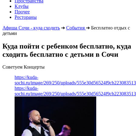
Пространства
Клубы
Прочее
Рестораны
Афиша Сочи - куда сходить
➔
События
➔
Бесплатно отдых с
детьми
Куда пойти с ребенком бесплатно, куда
сходить бесплатно с детьми в Сочи
Советуем Концерты
https://kuda-
sochi.ru/image/269/250/uploads/555e30d56524f9cb223083513
https://kuda-
sochi.ru/image/269/250/uploads/555e30d56524f9cb223083513