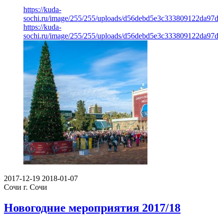
https://kuda-
sochi.ru/image/255/255/uploads/d56debd5e3c333809122da97
https://kuda-
sochi.ru/image/255/255/uploads/d56debd5e3c333809122da97
2017-12-19
2018-01-07
Сочи
г. Сочи
Новогодние мероприятия 2017/18