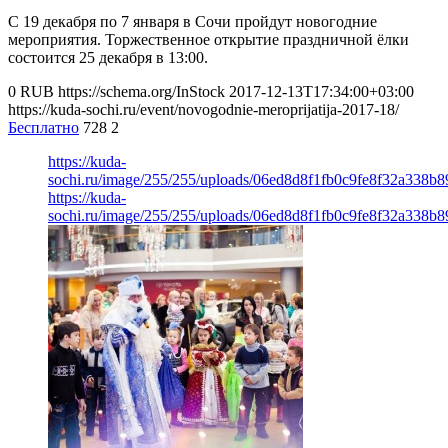
С 19 декабря по 7 января в Сочи пройдут новогодние
мероприятия. Торжественное открытие праздничной ёлки
состоится 25 декабря в 13:00.
0
RUB
https://schema.org/InStock
2017-12-13T17:34:00+03:00
https://kuda-sochi.ru/event/novogodnie-meroprijatija-2017-18/
Бесплатно
728
2
https://kuda-
sochi.ru/image/255/255/uploads/06ed8d8f1fb0c9fe8f32a338b8
https://kuda-
sochi.ru/image/255/255/uploads/06ed8d8f1fb0c9fe8f32a338b8