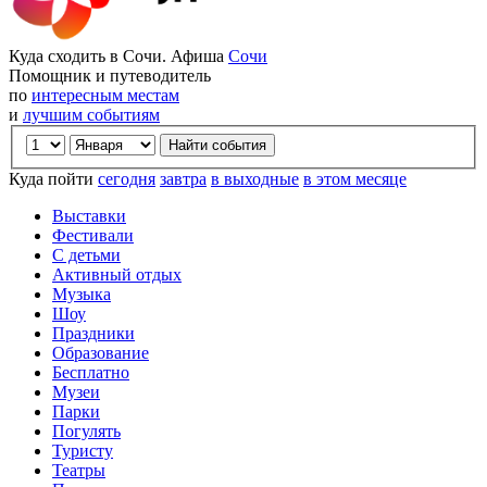
Куда сходить в Сочи. Афиша
Сочи
Помощник и путеводитель
по
интересным местам
и
лучшим событиям
Куда пойти
сегодня
завтра
в выходные
в этом месяце
Выставки
Фестивали
С детьми
Активный отдых
Музыка
Шоу
Праздники
Образование
Бесплатно
Музеи
Парки
Погулять
Туристу
Театры