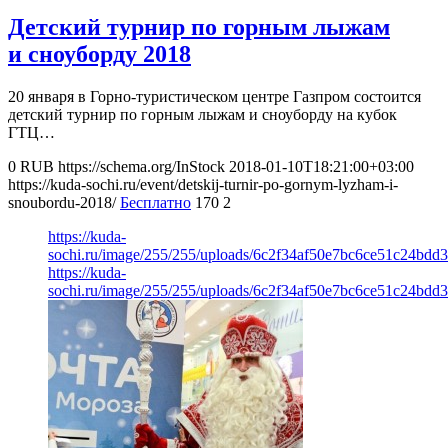
Детский турнир по горным лыжам
и сноуборду 2018
20 января в Горно-туристическом центре Газпром состоится
детский турнир по горным лыжам и сноуборду на кубок
ГТЦ…
0
RUB
https://schema.org/InStock
2018-01-10T18:21:00+03:00
https://kuda-sochi.ru/event/detskij-turnir-po-gornym-lyzham-i-
snoubordu-2018/
Бесплатно
170
2
https://kuda-
sochi.ru/image/255/255/uploads/6c2f34af50e7bc6ce51c24bdd3
https://kuda-
sochi.ru/image/255/255/uploads/6c2f34af50e7bc6ce51c24bdd3