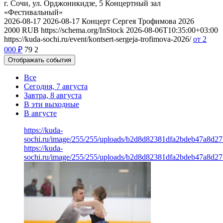
г. Сочи, ул. Орджоникидзе, 5
Концертный зал
«Фестивальный»
2026-08-17
2026-08-17
Концерт Сергея Трофимова 2026
2000
RUB
https://schema.org/InStock
2026-08-06T10:35:00+03:00
https://kuda-sochi.ru/event/kontsert-sergeja-trofimova-2026/
от 2
000
₽
79
2
Отображать события
Все
Сегодня, 7 августа
Завтра, 8 августа
В эти выходные
В августе
https://kuda-
sochi.ru/image/255/255/uploads/b2d8d82381dfa2bdeb47a8d27
https://kuda-
sochi.ru/image/255/255/uploads/b2d8d82381dfa2bdeb47a8d27