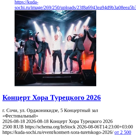
https://kuda-
sochi.ru/image/269/250/uploads/23f8a6943ea94d9b3a08eea5b
Концерт Хора Турецкого 2026
г. Сочи, ул. Орджоникидзе, 5
Концертный зал
«Фестивальный»
2026-08-18
2026-08-18
Концерт Хора Турецкого 2026
2500
RUB
https://schema.org/InStock
2026-08-06T14:23:00+03:00
https://kuda-sochi.ru/event/kontsert-xora-turetskogo-2026/
от 2 500