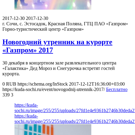
2017-12-30
2017-12-30
г. Сочи, с. Эстосадок, Красная Поляна, ГТЦ ПАО «Газпром»
Горно-туристический центр «Газпром»
Новогодний утренник на курорте
«Газпром» 2017
30 декабря в концертном зале развлекательного центра
«Галактика» Дед Мороз и Снегурочка встретят гостей
курорта.
0
RUB
https://schema.org/InStock
2017-12-12T16:36:00+03:00
https://kuda-sochi.ru/event/novogodnij-utrennik-2017/
Бесплатно
339
3
https://kuda-
sochi.ru/image/255/255/uploads/27fd1e4e9361b2746b30deda2
https://kuda-
sochi.ru/image/255/255/uploads/27fd1e4e9361b2746b30deda2