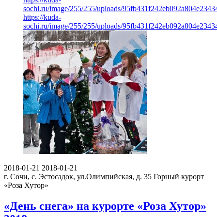
sochi.ru/image/255/255/uploads/95fb431f242eb092a804e2343
https://kuda-
sochi.ru/image/255/255/uploads/95fb431f242eb092a804e2343
2018-01-21
2018-01-21
г. Сочи, с. Эстосадок, ул.Олимпийская, д. 35
Горный курорт
«Роза Хутор»
«День снега» на курорте «Роза Хутор»