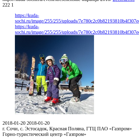
222
1
https://kuda-
sochi.ru/image/255/255/uploads/7e780c2c0b82193810b4f307e
https://kuda-
sochi.ru/image/255/255/uploads/7e780c2c0b82193810b4f307e
2018-01-20
2018-01-20
г. Сочи, с. Эстосадок, Красная Поляна, ГТЦ ПАО «Газпром»
Горно-туристический центр «Газпром»