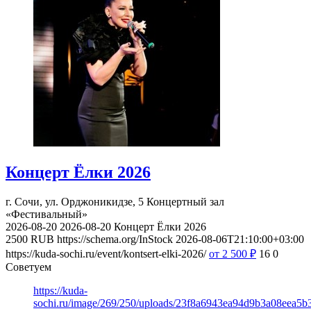
Концерт Ёлки 2026
г. Сочи, ул. Орджоникидзе, 5
Концертный зал
«Фестивальный»
2026-08-20
2026-08-20
Концерт Ёлки 2026
2500
RUB
https://schema.org/InStock
2026-08-06T21:10:00+03:00
https://kuda-sochi.ru/event/kontsert-elki-2026/
от 2 500
₽
16
0
Советуем
https://kuda-
sochi.ru/image/269/250/uploads/23f8a6943ea94d9b3a08eea5b