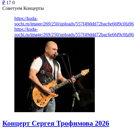
₽
17
0
Советуем Концерты
https://kuda-
sochi.ru/image/269/250/uploads/557f49ddd72bac6e66f9c0fa96
https://kuda-
sochi.ru/image/269/250/uploads/557f49ddd72bac6e66f9c0fa96
Концерт Сергея Трофимова 2026