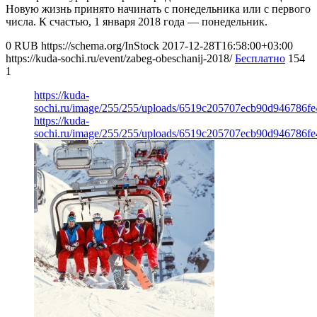
Новую жизнь принято начинать с понедельника или с первого
числа. К счастью, 1 января 2018 года — понедельник.
0
RUB
https://schema.org/InStock
2017-12-28T16:58:00+03:00
https://kuda-sochi.ru/event/zabeg-obeschanij-2018/
Бесплатно
154
1
https://kuda-
sochi.ru/image/255/255/uploads/6519c205707ecb90d946786fe
https://kuda-
sochi.ru/image/255/255/uploads/6519c205707ecb90d946786fe