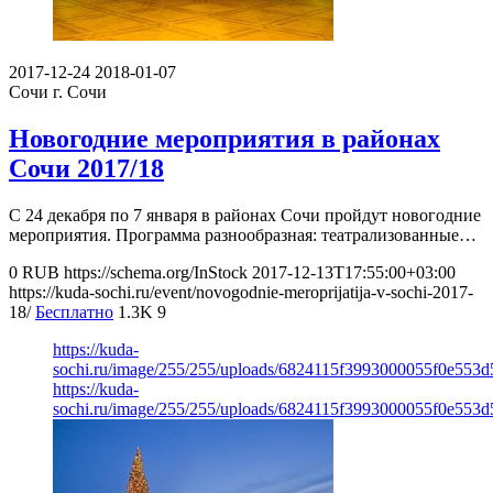
2017-12-24
2018-01-07
Сочи
г. Сочи
Новогодние мероприятия в районах
Сочи 2017/18
С 24 декабря по 7 января в районах Сочи пройдут новогодние
мероприятия. Программа разнообразная: театрализованные…
0
RUB
https://schema.org/InStock
2017-12-13T17:55:00+03:00
https://kuda-sochi.ru/event/novogodnie-meroprijatija-v-sochi-2017-
18/
Бесплатно
1.3K
9
https://kuda-
sochi.ru/image/255/255/uploads/6824115f3993000055f0e553d
https://kuda-
sochi.ru/image/255/255/uploads/6824115f3993000055f0e553d