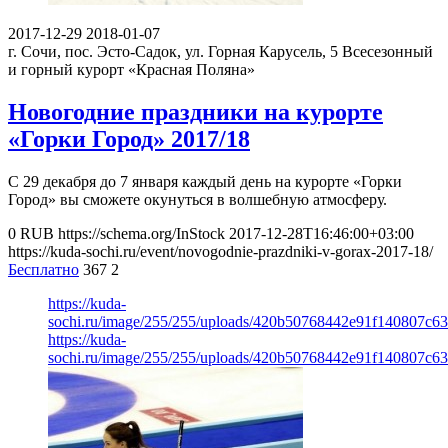
2017-12-29
2018-01-07
г. Сочи, пос. Эсто-Садок, ул. Горная Карусель, 5
Всесезонный
и горный курорт «Красная Поляна»
Новогодние праздники на курорте
«Горки Город» 2017/18
С 29 декабря до 7 января каждый день на курорте «Горки
Город» вы сможете окунуться в волшебную атмосферу.
0
RUB
https://schema.org/InStock
2017-12-28T16:46:00+03:00
https://kuda-sochi.ru/event/novogodnie-prazdniki-v-gorax-2017-18/
Бесплатно
367
2
https://kuda-
sochi.ru/image/255/255/uploads/420b50768442e91f140807c63
https://kuda-
sochi.ru/image/255/255/uploads/420b50768442e91f140807c63