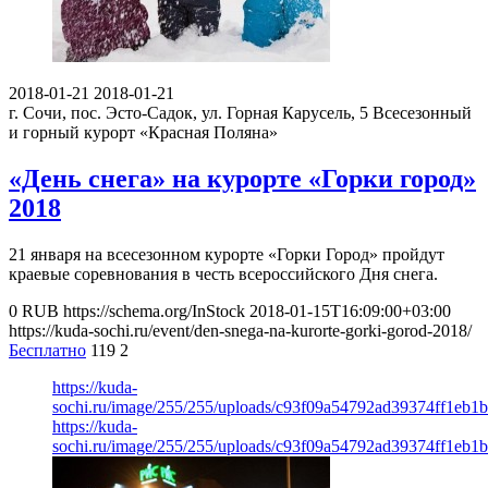
2018-01-21
2018-01-21
г. Сочи, пос. Эсто-Садок, ул. Горная Карусель, 5
Всесезонный
и горный курорт «Красная Поляна»
«День снега» на курорте «Горки город»
2018
21 января на всесезонном курорте «Горки Город» пройдут
краевые соревнования в честь всероссийского Дня снега.
0
RUB
https://schema.org/InStock
2018-01-15T16:09:00+03:00
https://kuda-sochi.ru/event/den-snega-na-kurorte-gorki-gorod-2018/
Бесплатно
119
2
https://kuda-
sochi.ru/image/255/255/uploads/c93f09a54792ad39374ff1eb1
https://kuda-
sochi.ru/image/255/255/uploads/c93f09a54792ad39374ff1eb1