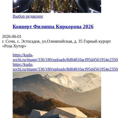
Выбор редакции
Концерт Филиппа Киркорова 2026
2026-06-01
г. Сочи, с. Эстосадок, ул.Олимпийская, д. 35
Горный курорт
«Роза Хутор»
https://kuda-
sochi.ru/image/336/180/uploads/8d84810acf95d4561954e235
https://kuda-
sochi.ru/image/336/180/uploads/8d84810acf95d4561954e235