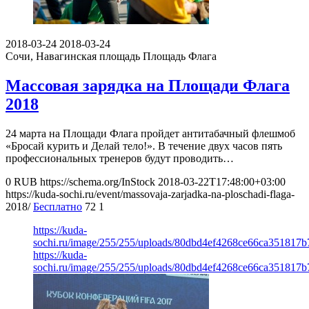
2018-03-24
2018-03-24
Сочи, Навагинская площадь
Площадь Флага
Массовая зарядка на Площади Флага
2018
24 марта на Площади Флага пройдет антитабачный флешмоб
«Бросай курить и Делай тело!». В течение двух часов пять
профессиональных тренеров будут проводить…
0
RUB
https://schema.org/InStock
2018-03-22T17:48:00+03:00
https://kuda-sochi.ru/event/massovaja-zarjadka-na-ploschadi-flaga-
2018/
Бесплатно
72
1
https://kuda-
sochi.ru/image/255/255/uploads/80dbd4ef4268ce66ca351817b
https://kuda-
sochi.ru/image/255/255/uploads/80dbd4ef4268ce66ca351817b