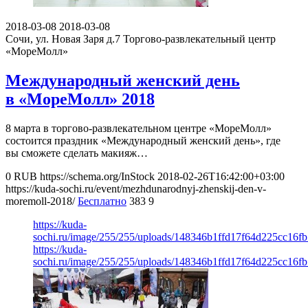
2018-03-08
2018-03-08
Сочи, ул. Новая Заря д.7
Торгово-развлекательный центр
«МореМолл»
Международный женский день
в «МореМолл» 2018
8 марта в торгово-развлекательном центре «МореМолл»
состоится праздник «Международный женский день», где
вы сможете сделать макияж…
0
RUB
https://schema.org/InStock
2018-02-26T16:42:00+03:00
https://kuda-sochi.ru/event/mezhdunarodnyj-zhenskij-den-v-
moremoll-2018/
Бесплатно
383
9
https://kuda-
sochi.ru/image/255/255/uploads/148346b1ffd17f64d225cc16fb
https://kuda-
sochi.ru/image/255/255/uploads/148346b1ffd17f64d225cc16fb