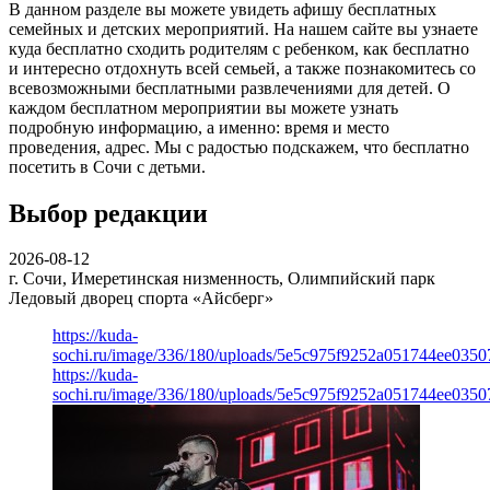
В данном разделе вы можете увидеть афишу бесплатных
семейных и детских мероприятий. На нашем сайте вы узнаете
куда бесплатно сходить родителям с ребенком, как бесплатно
и интересно отдохнуть всей семьей, а также познакомитесь со
всевозможными бесплатными развлечениями для детей. О
каждом бесплатном мероприятии вы можете узнать
подробную информацию, а именно: время и место
проведения, адрес. Мы с радостью подскажем, что бесплатно
посетить в Сочи с детьми.
Выбор редакции
2026-08-12
г. Сочи, Имеретинская низменность, Олимпийский парк
Ледовый дворец спорта «Айсберг»
https://kuda-
sochi.ru/image/336/180/uploads/5e5c975f9252a051744ee0350
https://kuda-
sochi.ru/image/336/180/uploads/5e5c975f9252a051744ee0350