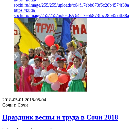
sochi.ru/image/255/255/uploads/c64f17ebb873f5c28b4574f38a
https://kuda-
sochi.ru/image/255/255/uploads/c64f17ebb873f5c28b4574f38a
2018-05-01
2018-05-04
Сочи
г. Сочи
Праздник весны и труда в Сочи 2018