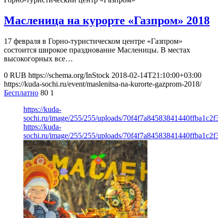
Масленица на курорте «Газпром» 2018
17 февраля в Горно-туристическом центре «Газпром»
состоится широкое празднование Масленицы. В местах
высокогорных все…
0
RUB
https://schema.org/InStock
2018-02-14T21:10:00+03:00
https://kuda-sochi.ru/event/maslenitsa-na-kurorte-gazprom-2018/
Бесплатно
80
1
https://kuda-
sochi.ru/image/255/255/uploads/70f4f7a84583841440ffba1c2f3
https://kuda-
sochi.ru/image/255/255/uploads/70f4f7a84583841440ffba1c2f3