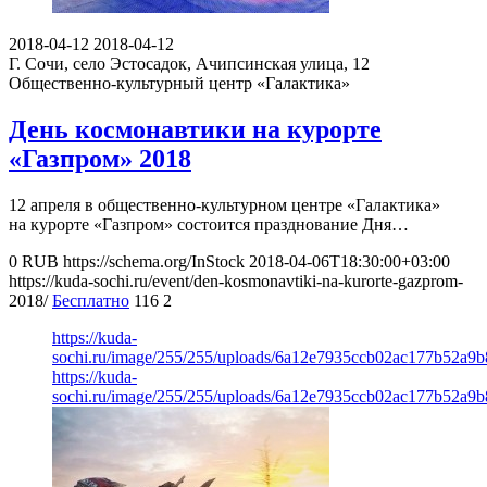
2018-04-12
2018-04-12
Г. Сочи, село Эстосадок, Ачипсинская улица, 12
Общественно-культурный центр «Галактика»
День космонавтики на курорте
«Газпром» 2018
12 апреля в общественно-культурном центре «Галактика»
на курорте «Газпром» состоится празднование Дня…
0
RUB
https://schema.org/InStock
2018-04-06T18:30:00+03:00
https://kuda-sochi.ru/event/den-kosmonavtiki-na-kurorte-gazprom-
2018/
Бесплатно
116
2
https://kuda-
sochi.ru/image/255/255/uploads/6a12e7935ccb02ac177b52a9b
https://kuda-
sochi.ru/image/255/255/uploads/6a12e7935ccb02ac177b52a9b