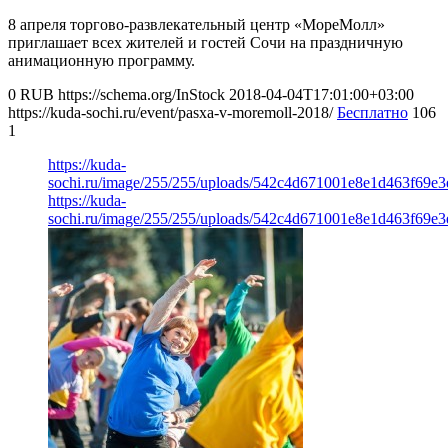
8 апреля торгово-развлекательный центр «МореМолл»
приглашает всех жителей и гостей Сочи на праздничную
анимационную программу.
0
RUB
https://schema.org/InStock
2018-04-04T17:01:00+03:00
https://kuda-sochi.ru/event/pasxa-v-moremoll-2018/
Бесплатно
106
1
https://kuda-
sochi.ru/image/255/255/uploads/542c4d671001e8e1d463f69e3
https://kuda-
sochi.ru/image/255/255/uploads/542c4d671001e8e1d463f69e3