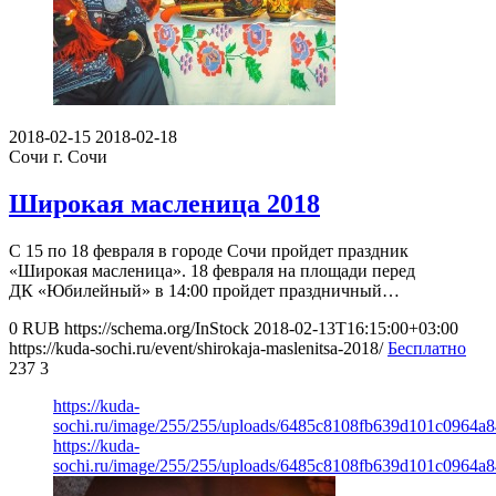
2018-02-15
2018-02-18
Сочи
г. Сочи
Широкая масленица 2018
С 15 по 18 февраля в городе Сочи пройдет праздник
«Широкая масленица». 18 февраля на площади перед
ДК «Юбилейный» в 14:00 пройдет праздничный…
0
RUB
https://schema.org/InStock
2018-02-13T16:15:00+03:00
https://kuda-sochi.ru/event/shirokaja-maslenitsa-2018/
Бесплатно
237
3
https://kuda-
sochi.ru/image/255/255/uploads/6485c8108fb639d101c0964a8
https://kuda-
sochi.ru/image/255/255/uploads/6485c8108fb639d101c0964a8