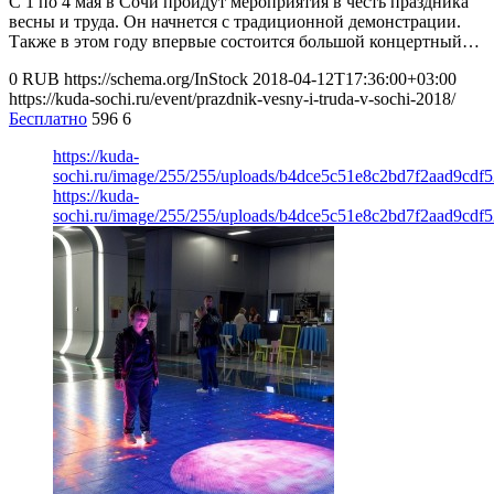
С 1 по 4 мая в Сочи пройдут мероприятия в честь праздника
весны и труда. Он начнется с традиционной демонстрации.
Также в этом году впервые состоится большой концертный…
0
RUB
https://schema.org/InStock
2018-04-12T17:36:00+03:00
https://kuda-sochi.ru/event/prazdnik-vesny-i-truda-v-sochi-2018/
Бесплатно
596
6
https://kuda-
sochi.ru/image/255/255/uploads/b4dce5c51e8c2bd7f2aad9cdf5
https://kuda-
sochi.ru/image/255/255/uploads/b4dce5c51e8c2bd7f2aad9cdf5