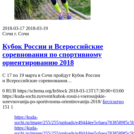
2018-03-17
2018-03-19
Сочи
г. Сочи
Кубок России и Всероссийские
соревнования по спортивному
ориентированию 2018
С 17 по 19 марта в Сочи пройдут Кубок России
и Всероссийские соревнования…
0
RUB
https://schema.org/InStock
2018-03-13T17:30:00+03:00
https://kuda-sochi.ru/event/kubok-rossii-i-vserossijskie-
sorevnovanija-po-sportivnomu-orientirovaniju-2018/
Бесплатно
151
1
https://kuda-
sochi.ru/image/255/255/uploads/e49444ee5c6aea7838589f5c5
https://kuda-
sochi.ru/image/255/255/uploads/e49444ee5c6aea7838589f5c5