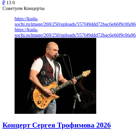
₽
13
0
Советуем Концерты
https://kuda-
sochi.ru/image/269/250/uploads/557f49ddd72bac6e66f9c0fa96
https://kuda-
sochi.ru/image/269/250/uploads/557f49ddd72bac6e66f9c0fa96
Концерт Сергея Трофимова 2026