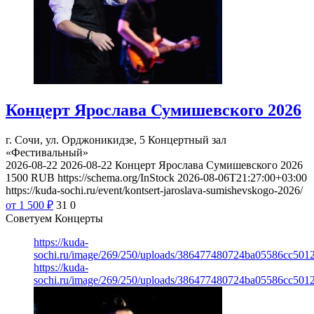
Концерт Ярослава Сумишевского 2026
г. Сочи, ул. Орджоникидзе, 5
Концертный зал
«Фестивальный»
2026-08-22
2026-08-22
Концерт Ярослава Сумишевского 2026
1500
RUB
https://schema.org/InStock
2026-08-06T21:27:00+03:00
https://kuda-sochi.ru/event/kontsert-jaroslava-sumishevskogo-2026/
от 1 500
₽
31
0
Советуем Концерты
https://kuda-
sochi.ru/image/269/250/uploads/386477480724ba05586cc501
https://kuda-
sochi.ru/image/269/250/uploads/386477480724ba05586cc501