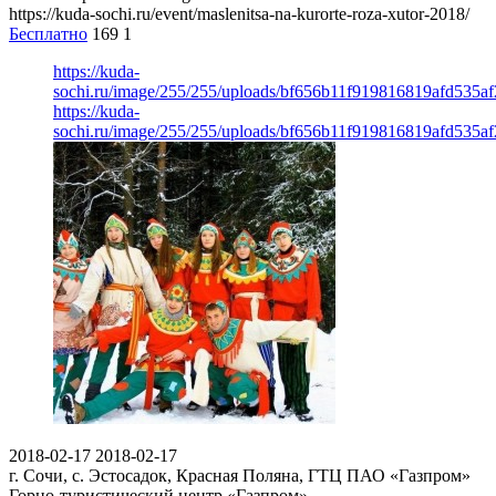
https://kuda-sochi.ru/event/maslenitsa-na-kurorte-roza-xutor-2018/
Бесплатно
169
1
https://kuda-
sochi.ru/image/255/255/uploads/bf656b11f919816819afd535af
https://kuda-
sochi.ru/image/255/255/uploads/bf656b11f919816819afd535af
2018-02-17
2018-02-17
г. Сочи, с. Эстосадок, Красная Поляна, ГТЦ ПАО «Газпром»
Горно-туристический центр «Газпром»