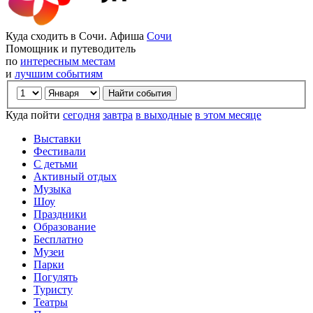
Куда сходить в Сочи. Афиша
Сочи
Помощник и путеводитель
по
интересным местам
и
лучшим событиям
Куда пойти
сегодня
завтра
в выходные
в этом месяце
Выставки
Фестивали
С детьми
Активный отдых
Музыка
Шоу
Праздники
Образование
Бесплатно
Музеи
Парки
Погулять
Туристу
Театры