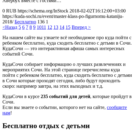
Авербух вместе с гостями…
0
RUB
https://schema.org/InStock
2018-02-02T16:12:00+03:00
https://kuda-sochi.ru/event/master-klass-po-figurnomu-kataniju-
2018/
Бесплатно
136
1
<Назад
5
6
7
8
9
10
11
12
13
14
15
Вперед >
На нашем сайте вы узнаете всё необходимое про куда пойти с
ребенком бесплатно, куда сходить бесплатно с детьми в Сочи.
КудаСочи — это интерактивная афиша самых интересных
событий Сочи.
КудаСочи собирает информацию о лучших развлечениях и
мероприятих Сочи. На этой странице перечислены куда
пойти с ребенком бесплатно, куда сходить бесплатно с детьми
в Сочи которые проходят сегодня, либо будут проходить
скоро: например завтра, на этих выходных и т.д.
КудаСочи в курсе
235 событий для детей
, которые пройдут в
Сочи.
Если вы знаете о событии, которого нет на сайте,
сообщите
нам
!
Бесплатно отдых с детьми