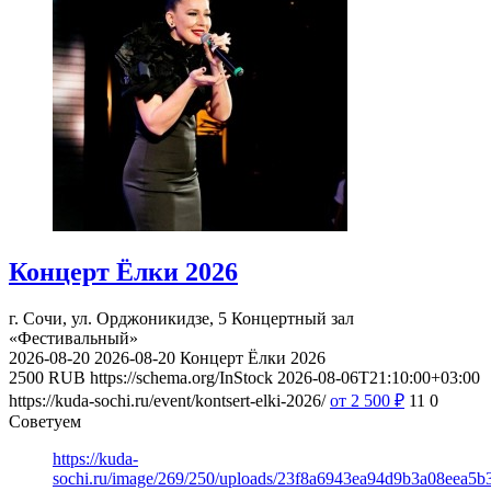
Концерт Ёлки 2026
г. Сочи, ул. Орджоникидзе, 5
Концертный зал
«Фестивальный»
2026-08-20
2026-08-20
Концерт Ёлки 2026
2500
RUB
https://schema.org/InStock
2026-08-06T21:10:00+03:00
https://kuda-sochi.ru/event/kontsert-elki-2026/
от 2 500
₽
11
0
Советуем
https://kuda-
sochi.ru/image/269/250/uploads/23f8a6943ea94d9b3a08eea5b