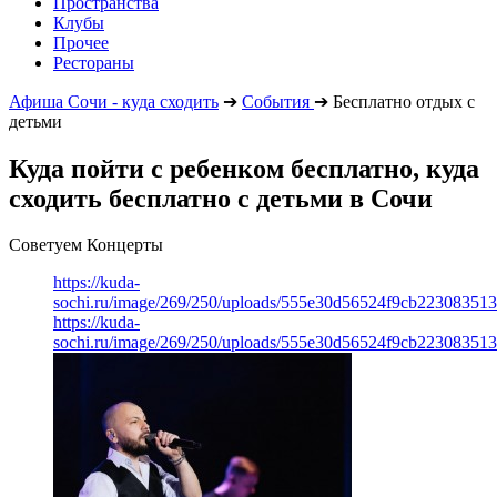
Пространства
Клубы
Прочее
Рестораны
Афиша Сочи - куда сходить
➔
События
➔
Бесплатно отдых с
детьми
Куда пойти с ребенком бесплатно, куда
сходить бесплатно с детьми в Сочи
Советуем Концерты
https://kuda-
sochi.ru/image/269/250/uploads/555e30d56524f9cb223083513
https://kuda-
sochi.ru/image/269/250/uploads/555e30d56524f9cb223083513