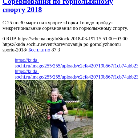
Соревнования по горнолыжному
спорту 2018
С 25 по 30 марта на курорте «Горки Город» пройдут
межрегиональные соревнования по горнолыжному спорту.
0
RUB
https://schema.org/InStock
2018-03-19T15:51:00+03:00
https://kuda-sochi.ru/event/sorevnovanija-po-gornolyzhnomu-
sportu-2018/
Бесплатно
87
3
https://kuda-
sochi.ru/image/255/255/uploads/e2efa420719b567f1cb74abb23
https://kuda-
sochi.ru/image/255/255/uploads/e2efa420719b567f1cb74abb23