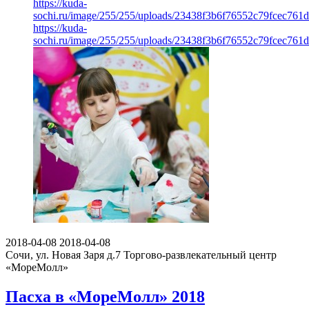
https://kuda-
sochi.ru/image/255/255/uploads/23438f3b6f76552c79fcec761
https://kuda-
sochi.ru/image/255/255/uploads/23438f3b6f76552c79fcec761
2018-04-08
2018-04-08
Сочи, ул. Новая Заря д.7
Торгово-развлекательный центр
«МореМолл»
Пасха в «МореМолл» 2018