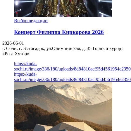
Выбор редакции
Концерт Филиппа Киркорова 2026
2026-06-01
г. Сочи, с. Эстосадок, ул.Олимпийская, д. 35
Горный курорт
«Роза Хутор»
https://kuda-
sochi.ru/image/336/180/uploads/8d84810acf95d4561954e235
https://kuda-
sochi.ru/image/336/180/uploads/8d84810acf95d4561954e235