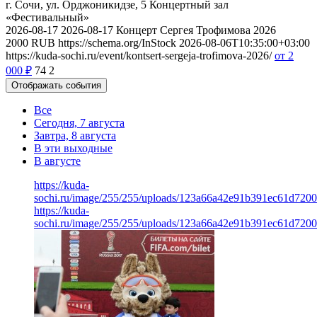
г. Сочи, ул. Орджоникидзе, 5
Концертный зал
«Фестивальный»
2026-08-17
2026-08-17
Концерт Сергея Трофимова 2026
2000
RUB
https://schema.org/InStock
2026-08-06T10:35:00+03:00
https://kuda-sochi.ru/event/kontsert-sergeja-trofimova-2026/
от 2
000
₽
74
2
Отображать события
Все
Сегодня, 7 августа
Завтра, 8 августа
В эти выходные
В августе
https://kuda-
sochi.ru/image/255/255/uploads/123a66a42e91b391ec61d7200
https://kuda-
sochi.ru/image/255/255/uploads/123a66a42e91b391ec61d7200