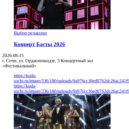
Выбор редакции
Концерт Басты 2026
2026-08-15
г. Сочи, ул. Орджоникидзе, 5
Концертный зал
«Фестивальный»
https://kuda-
sochi.ru/image/336/180/uploads/9a976cc36ed0762dc26ac241f
https://kuda-
sochi.ru/image/336/180/uploads/9a976cc36ed0762dc26ac241f