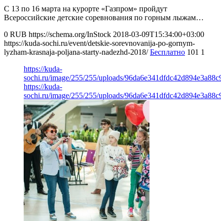
С 13 по 16 марта на курорте «Газпром» пройдут
Всероссийские детские соревнования по горным лыжам…
0
RUB
https://schema.org/InStock
2018-03-09T15:34:00+03:00
https://kuda-sochi.ru/event/detskie-sorevnovanija-po-gornym-
lyzham-krasnaja-poljana-starty-nadezhd-2018/
Бесплатно
101
1
https://kuda-
sochi.ru/image/255/255/uploads/96da6e341dfdc42d894e3a88c
https://kuda-
sochi.ru/image/255/255/uploads/96da6e341dfdc42d894e3a88c