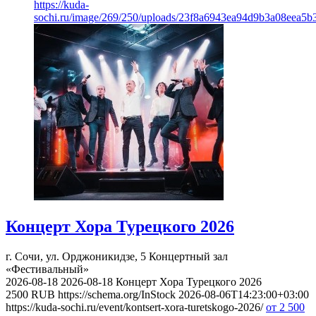
https://kuda-
sochi.ru/image/269/250/uploads/23f8a6943ea94d9b3a08eea5b
Концерт Хора Турецкого 2026
г. Сочи, ул. Орджоникидзе, 5
Концертный зал
«Фестивальный»
2026-08-18
2026-08-18
Концерт Хора Турецкого 2026
2500
RUB
https://schema.org/InStock
2026-08-06T14:23:00+03:00
https://kuda-sochi.ru/event/kontsert-xora-turetskogo-2026/
от 2 500