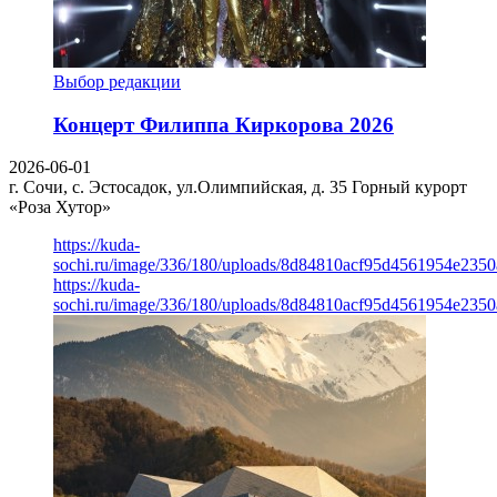
Выбор редакции
Концерт Филиппа Киркорова 2026
2026-06-01
г. Сочи, с. Эстосадок, ул.Олимпийская, д. 35
Горный курорт
«Роза Хутор»
https://kuda-
sochi.ru/image/336/180/uploads/8d84810acf95d4561954e235
https://kuda-
sochi.ru/image/336/180/uploads/8d84810acf95d4561954e235