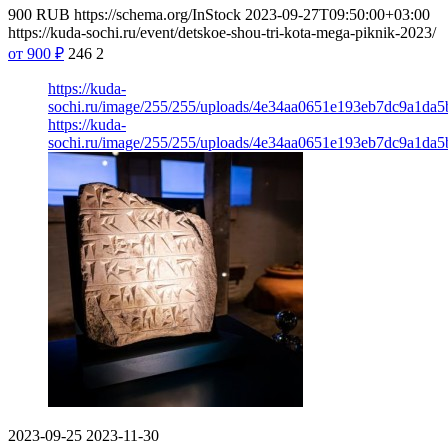
900
RUB
https://schema.org/InStock
2023-09-27T09:50:00+03:00
https://kuda-sochi.ru/event/detskoe-shou-tri-kota-mega-piknik-2023/
от 900
₽
246
2
https://kuda-
sochi.ru/image/255/255/uploads/4e34aa0651e193eb7dc9a1da5
https://kuda-
sochi.ru/image/255/255/uploads/4e34aa0651e193eb7dc9a1da5
2023-09-25
2023-11-30