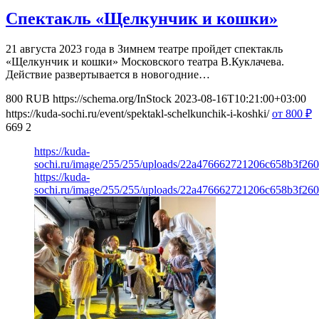
Спектакль «Щелкунчик и кошки»
21 августа 2023 года в Зимнем театре пройдет спектакль
«Щелкунчик и кошки» Московского театра В.Куклачева.
Действие развертывается в новогодние…
800
RUB
https://schema.org/InStock
2023-08-16T10:21:00+03:00
https://kuda-sochi.ru/event/spektakl-schelkunchik-i-koshki/
от 800
₽
669
2
https://kuda-
sochi.ru/image/255/255/uploads/22a476662721206c658b3f26
https://kuda-
sochi.ru/image/255/255/uploads/22a476662721206c658b3f26