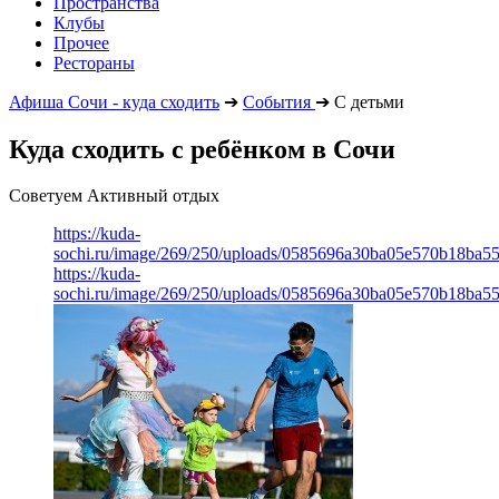
Пространства
Клубы
Прочее
Рестораны
Афиша Сочи - куда сходить
➔
События
➔
С детьми
Куда сходить с ребёнком в Сочи
Советуем Активный отдых
https://kuda-
sochi.ru/image/269/250/uploads/0585696a30ba05e570b18ba5
https://kuda-
sochi.ru/image/269/250/uploads/0585696a30ba05e570b18ba5