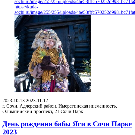
sochi.ru/image/255/255/uploads/4be53fffc570252d9981bc71fa
https://kuda-
sochi.ru/image/255/255/uploads/4be53fffc570252d9981bc71fa
2023-10-13
2023-11-12
г. Сочи, Адлерский район, Имеретинская низменность,
Олимпийский проспект, 21
Сочи Парк
День рождения бабы Яги в Сочи Парке
2023