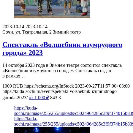
2023-10-14
2023-10-14
Сочи, ул. Театральная, 2
Зимний театр
Спектакль «Волшебник изумрудного
города» 2023
14 октября 2023 года в Зимнем театре состоится спектакль
«Волшебник изумрудного города». Спектакль создан
в рамках…
1000
RUB
https://schema.org/InStock
2023-09-27T11:57:00+03:00
https://kuda-sochi.ru/event/spektakl-volshebnik-izumrudnogo-
goroda-2023/
от 1 000
₽
843
3
https://kuda-
sochi.ru/image/255/255/uploads/c5024964285c3f9f374b15b83
https://kuda-
sochi.ru/image/255/255/uploads/c5024964285c3f9f374b15b83