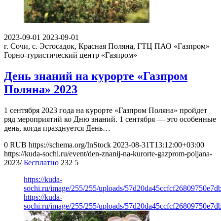
2023-09-01
2023-09-01
г. Сочи, с. Эстосадок, Красная Поляна, ГТЦ ПАО «Газпром»
Горно-туристический центр «Газпром»
День знаний на курорте «Газпром
Поляна» 2023
1 сентября 2023 года на курорте «Газпром Поляна» пройдет
ряд мероприятий ко Дню знаний. 1 сентября — это особенные
день, когда празднуется День…
0
RUB
https://schema.org/InStock
2023-08-31T13:12:00+03:00
https://kuda-sochi.ru/event/den-znanij-na-kurorte-gazprom-poljana-
2023/
Бесплатно
232
5
https://kuda-
sochi.ru/image/255/255/uploads/57d20da45ccfcf26809750e7d
https://kuda-
sochi.ru/image/255/255/uploads/57d20da45ccfcf26809750e7d