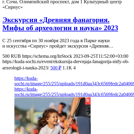
г. Сочи, Олимпийский проспект, дом 1
Культурный центр
«Сириус»
Экскурсия «Древняя фанагория.
Мифы об археологии и наука» 2023
С 25 сентября по 30 ноября 2023 года в Парке науки
и искусства «Сириус» пройдет экскурсия «Древняя…
500
RUB
https://schema.org/InStock
2023-09-25T11:52:00+03:00
https://kuda-sochi.ru/event/ekskursija-drevnjaja-fanagorija-mify-ob-
arxeologii-i-nauka-2023/
500
₽
1.1K
4
https://kuda-
sochi.ru/image/255/255/uploads/191d0aa343c6569fedc2a0406
https://kuda-
sochi.ru/image/255/255/uploads/191d0aa343c6569fedc2a0406