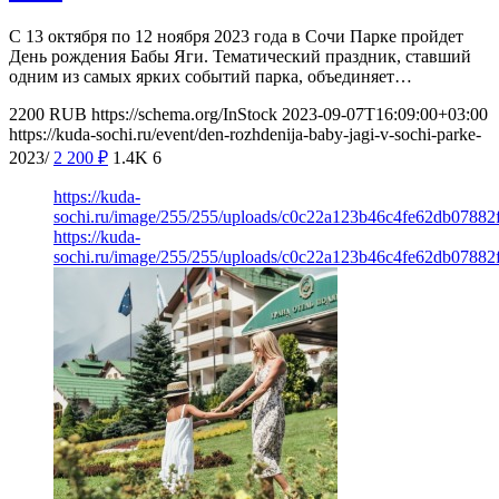
С 13 октября по 12 ноября 2023 года в Сочи Парке пройдет
День рождения Бабы Яги. Тематический праздник, ставший
одним из самых ярких событий парка, объединяет…
2200
RUB
https://schema.org/InStock
2023-09-07T16:09:00+03:00
https://kuda-sochi.ru/event/den-rozhdenija-baby-jagi-v-sochi-parke-
2023/
2 200
₽
1.4K
6
https://kuda-
sochi.ru/image/255/255/uploads/c0c22a123b46c4fe62db07882f
https://kuda-
sochi.ru/image/255/255/uploads/c0c22a123b46c4fe62db07882f