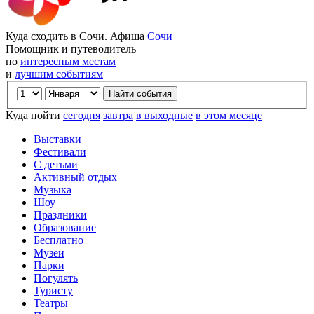
Куда сходить в Сочи. Афиша
Сочи
Помощник и путеводитель
по
интересным местам
и
лучшим событиям
Куда пойти
сегодня
завтра
в выходные
в этом месяце
Выставки
Фестивали
С детьми
Активный отдых
Музыка
Шоу
Праздники
Образование
Бесплатно
Музеи
Парки
Погулять
Туристу
Театры