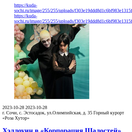
https://kuda-
sochi.ru/image/255/255/uploads/f303e19ddd8d1c6bf983e1315
https://kuda-
sochi.ru/image/255/255/uploads/f303e19ddd8d1c6bf983e1315
2023-10-28
2023-10-28
г. Сочи, с. Эстосадок, ул.Олимпийская, д. 35
Горный курорт
«Роза Хутор»
Хэллоуин в «Корпорация Шалостей»