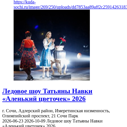
https://kuda-
sochi.ru/image/269/250/uploads/dd7853aa89aff2c2591426318
Ледовое шоу Татьяны Навки
«Аленький цветочек» 2026
г. Сочи, Адлерский район, Имеретинская низменность,
Олимпийский проспект, 21
Сочи Парк
2026-06-23
2026-10-09
Ледовое шоу Татьяны Навки
«Аленький цветочек» 2026