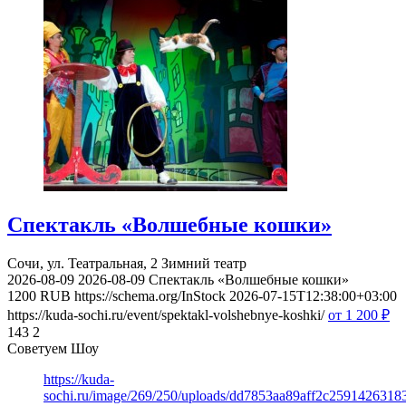
Спектакль «Волшебные кошки»
Сочи, ул. Театральная, 2
Зимний театр
2026-08-09
2026-08-09
Спектакль «Волшебные кошки»
1200
RUB
https://schema.org/InStock
2026-07-15T12:38:00+03:00
https://kuda-sochi.ru/event/spektakl-volshebnye-koshki/
от 1 200
₽
143
2
Советуем Шоу
https://kuda-
sochi.ru/image/269/250/uploads/dd7853aa89aff2c2591426318