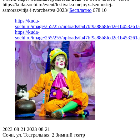
https://kuda-sochi.ru/event/festival-semejnyx-tsennostej-
samorazvitija-i-tvorchestva-2023/
Бесплатно
678
10
https://kuda-
sochi.ru/image/255/255/uploads/fa47bf9a88b8fed2e1b453261a
https://kuda-
sochi.ru/image/255/255/uploads/fa47bf9a88b8fed2e1b453261a
2023-08-21
2023-08-21
Сочи, ул. Театральная, 2
Зимний театр