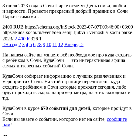
8 июля 2023 года в Сочи Парке отметят День семьи, любви
и верности. Провести прекрасный добрый праздник в Сочи
Парке с самыми…
2400
RUB
https://schema.org/InStock
2023-07-07T09:46:00+03:00
https://kuda-sochi.ru/event/den-semji-ljubvi-i-vernosti-v-sochi-parke-
2023/
2 400
₽
326
1
<Назад
2
3
4
5
6
7
8
9
10
11
12
Вперед >
На нашем сайте вы узнаете всё необходимое про куда сходить
с ребёнком в Сочи. КудаСочи — это интерактивная афиша
самых интересных событий Сочи.
КудаСочи собирает информацию о лучших развлечениях и
мероприятих Сочи. На этой странице перечислены куда
сходить с ребёнком в Сочи которые проходят сегодня, либо
будут проходить скоро: например завтра, на этих выходных и
т.д.
КудаСочи в курсе
670 событий для детей
, которые пройдут в
Сочи.
Если вы знаете о событии, которого нет на сайте,
сообщите
нам
!