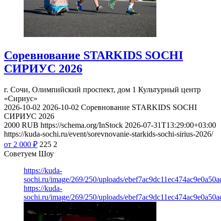
Соревнование STARKIDS SOCHI
СИРИУС 2026
г. Сочи, Олимпийский проспект, дом 1
Культурный центр
«Сириус»
2026-10-02
2026-10-02
Соревнование STARKIDS SOCHI
СИРИУС 2026
2000
RUB
https://schema.org/InStock
2026-07-31T13:29:00+03:00
https://kuda-sochi.ru/event/sorevnovanie-starkids-sochi-sirius-2026/
от 2 000
₽
225
2
Советуем Шоу
https://kuda-
sochi.ru/image/269/250/uploads/ebef7ac9dc11ec474ac9e0a50a
https://kuda-
sochi.ru/image/269/250/uploads/ebef7ac9dc11ec474ac9e0a50a