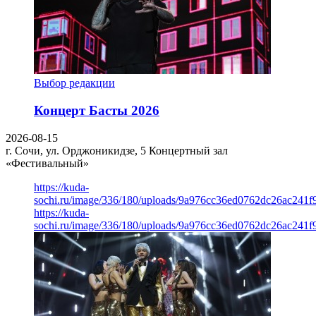
Выбор редакции
Концерт Басты 2026
2026-08-15
г. Сочи, ул. Орджоникидзе, 5
Концертный зал
«Фестивальный»
https://kuda-
sochi.ru/image/336/180/uploads/9a976cc36ed0762dc26ac241f
https://kuda-
sochi.ru/image/336/180/uploads/9a976cc36ed0762dc26ac241f