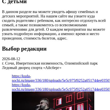
С детьми
В данном разделе вы можете увидеть афишу семейных и
детских мероприятий. На нашем сайте вы узнаете куда
сходить родителям с ребенком, как интересно отдохнуть всей
семьей, а также познакомитесь со всевозможными
развлечениями для детей. О каждом мероприятии вы можете
узнать подробную информацию, а именно: время и место
проведения, стоимость билетов, адрес.
Выбор редакции
2026-08-12
г. Сочи, Имеретинская низменность, Олимпийский парк
Ледовый дворец спорта «Айсберг»
https://kuda-
sochi.ru/image/336/180/uploads/5e5c975f9252a051744ee0350
https://kuda-
sochi.ru/image/336/180/uploads/5e5c975f9252a051744ee0350