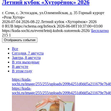
Летний кубок «Хуторёнок» 2026
г. Сочи, с. Эстосадок, ул.Олимпийская, д. 35
Горный курорт
«Роза Хутор»
2026-07-04
2026-08-22
Летний кубок «Хуторёнок» 2026
0
RUB
https://schema.org/InStock
2026-06-08T10:37:00+03:00
https://kuda-sochi.ru/event/letnij-kubok-xutorenok-2026/
Бесплатно
215
1
Отображать события
Все
Сегодня, 7 августа
Завтра, 8 августа
В эти выходные
В августе
В этом году
https://kuda-
sochi.ru/image/255/255/uploads/209b4251d0dd5a211679e7b46
https://kuda-
sochi.ru/image/255/255/uploads/209b4251d0dd5a211679e7b46