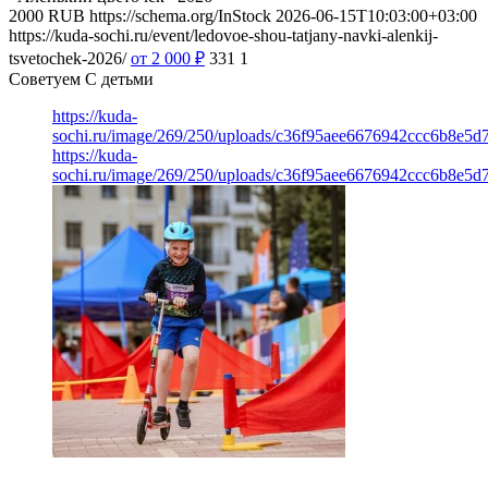
2000
RUB
https://schema.org/InStock
2026-06-15T10:03:00+03:00
https://kuda-sochi.ru/event/ledovoe-shou-tatjany-navki-alenkij-
tsvetochek-2026/
от 2 000
₽
331
1
Советуем С детьми
https://kuda-
sochi.ru/image/269/250/uploads/c36f95aee6676942ccc6b8e5d7
https://kuda-
sochi.ru/image/269/250/uploads/c36f95aee6676942ccc6b8e5d7