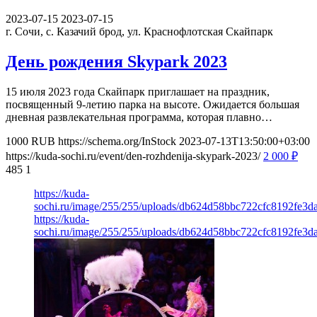
2023-07-15
2023-07-15
г. Сочи, с. Казачий брод, ул. Краснофлотская
Скайпарк
День рождения Skypark 2023
15 июля 2023 года Скайпарк приглашает на праздник,
посвященный 9-летию парка на высоте. Ожидается большая
дневная развлекательная программа, которая плавно…
1000
RUB
https://schema.org/InStock
2023-07-13T13:50:00+03:00
https://kuda-sochi.ru/event/den-rozhdenija-skypark-2023/
2 000
₽
485
1
https://kuda-
sochi.ru/image/255/255/uploads/db624d58bbc722cfc8192fe3d
https://kuda-
sochi.ru/image/255/255/uploads/db624d58bbc722cfc8192fe3d