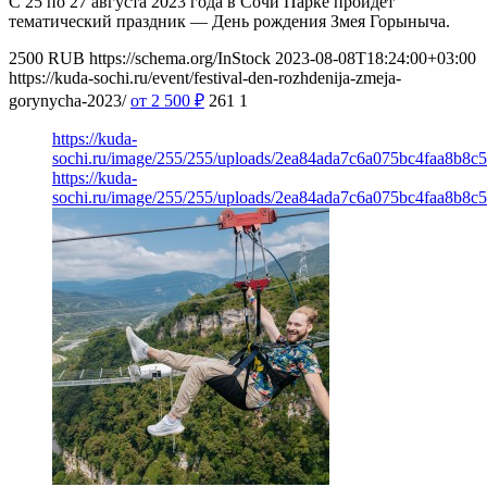
С 25 по 27 августа 2023 года в Сочи Парке пройдет
тематический праздник — День рождения Змея Горыныча.
2500
RUB
https://schema.org/InStock
2023-08-08T18:24:00+03:00
https://kuda-sochi.ru/event/festival-den-rozhdenija-zmeja-
gorynycha-2023/
от 2 500
₽
261
1
https://kuda-
sochi.ru/image/255/255/uploads/2ea84ada7c6a075bc4faa8b8c
https://kuda-
sochi.ru/image/255/255/uploads/2ea84ada7c6a075bc4faa8b8c