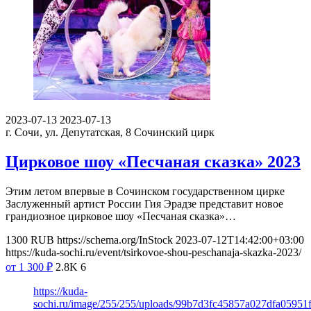
2023-07-13
2023-07-13
г. Сочи, ул. Депутатская, 8
Сочинский цирк
Цирковое шоу «Песчаная сказка» 2023
Этим летом впервые в Сочинском государственном цирке
Заслуженный артист России Гия Эрадзе представит новое
грандиозное цирковое шоу «Песчаная сказка»…
1300
RUB
https://schema.org/InStock
2023-07-12T14:42:00+03:00
https://kuda-sochi.ru/event/tsirkovoe-shou-peschanaja-skazka-2023/
от 1 300
₽
2.8K
6
https://kuda-
sochi.ru/image/255/255/uploads/99b7d3fc45857a027dfa05951