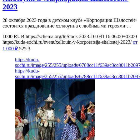
2023
28 октября 2023 года в детском клубе «Корпорация Шалостей»
состоится празднование хэллоуина с любимыми героями:…
1000
RUB
https://schema.org/InStock
2023-10-09T16:06:00+03:00
https://kuda-sochi.ru/event/xellouin-v-korporatsija-shalostej-2023/
от
1 000
₽
525
3
https://kuda-
sochi.ru/image/255/255/uploads/6788cc11f639ac3cc8011b209
https://kuda-
sochi.ru/image/255/255/uploads/6788cc11f639ac3cc8011b209