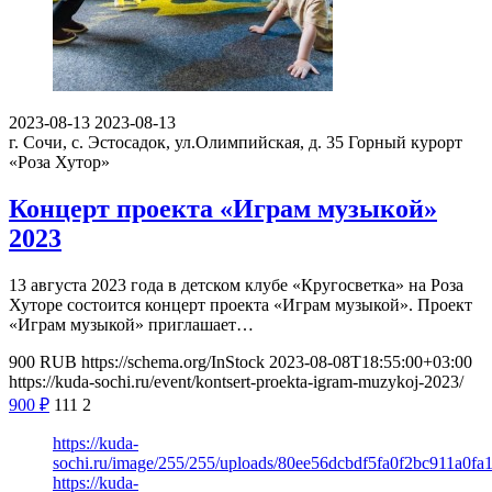
2023-08-13
2023-08-13
г. Сочи, с. Эстосадок, ул.Олимпийская, д. 35
Горный курорт
«Роза Хутор»
Концерт проекта «Играм музыкой»
2023
13 августа 2023 года в детском клубе «Кругосветка» на Роза
Хуторе состоится концерт проекта «Играм музыкой». Проект
«Играм музыкой» приглашает…
900
RUB
https://schema.org/InStock
2023-08-08T18:55:00+03:00
https://kuda-sochi.ru/event/kontsert-proekta-igram-muzykoj-2023/
900
₽
111
2
https://kuda-
sochi.ru/image/255/255/uploads/80ee56dcbdf5fa0f2bc911a0fa
https://kuda-