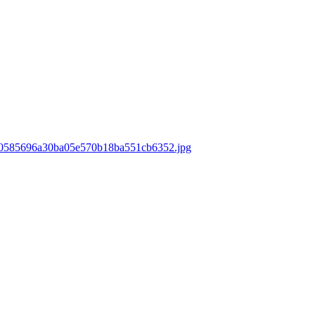
ds/0585696a30ba05e570b18ba551cb6352.jpg