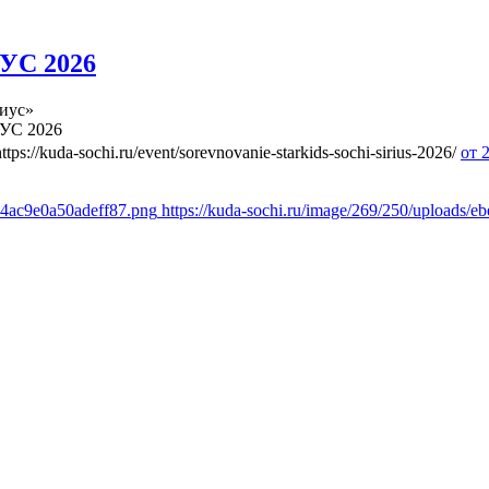
УС 2026
иус»
УС 2026
https://kuda-sochi.ru/event/sorevnovanie-starkids-sochi-sirius-2026/
от 
474ac9e0a50adeff87.png
https://kuda-sochi.ru/image/269/250/uploads/