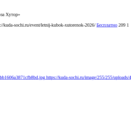
за Хутор»
s://kuda-sochi.ru/event/letnij-kubok-xutorenok-2026/
Бесплатно
209
1
6abb1606a3871cfb8bd.jpg
https://kuda-sochi.ru/image/255/255/uploa