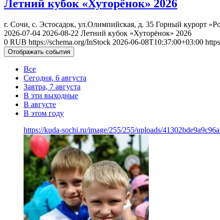
Летний кубок «Хуторёнок» 2026
г. Сочи, с. Эстосадок, ул.Олимпийская, д. 35
Горный курорт «Ро
2026-07-04
2026-08-22
Летний кубок «Хуторёнок» 2026
0
RUB
https://schema.org/InStock
2026-06-08T10:37:00+03:00
http
Отображать события
Все
Сегодня, 6 августа
Завтра, 7 августа
В эти выходные
В августе
В этом году
https://kuda-sochi.ru/image/255/255/uploads/41302bde9a9c9