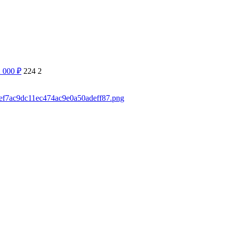
2 000
₽
224
2
ebef7ac9dc11ec474ac9e0a50adeff87.png