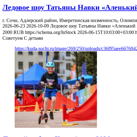
Ледовое шоу Татьяны Навки «Аленький
г. Сочи, Адлерский район, Имеретинская низменность, Олимпи
2026-06-23
2026-10-09
Ледовое шоу Татьяны Навки «Аленький 
2000
RUB
https://schema.org/InStock
2026-06-15T10:03:00+03:00
Советуем С детьми
https://kuda-sochi.ru/image/269/250/uploads/c36f95aee667694