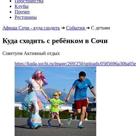
Пространства
Клубы
Прочее
Рестораны
Афиша Сочи - куда сходить
➔
События
➔
С детьми
Куда сходить с ребёнком в Сочи
Советуем Активный отдых
https://kuda-sochi.ru/image/269/250/uploads/0585696a30ba0