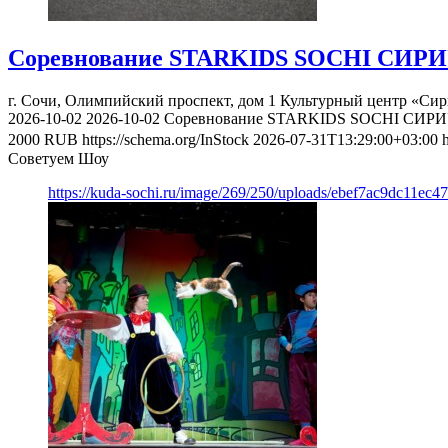
Соревнование STARKIDS SOCHI СИРИ
г. Сочи, Олимпийский проспект, дом 1
Культурный центр «Сир
2026-10-02
2026-10-02
Соревнование STARKIDS SOCHI СИРИ
2000
RUB
https://schema.org/InStock
2026-07-31T13:29:00+03:00
Советуем Шоу
https://kuda-sochi.ru/image/269/250/uploads/ebef7ac9dc11ec