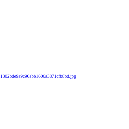
ds/41302bde9a9c96abb1606a3871cfb8bd.jpg