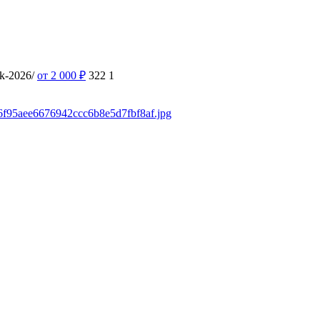
ek-2026/
от 2 000
₽
322
1
c36f95aee6676942ccc6b8e5d7fbf8af.jpg