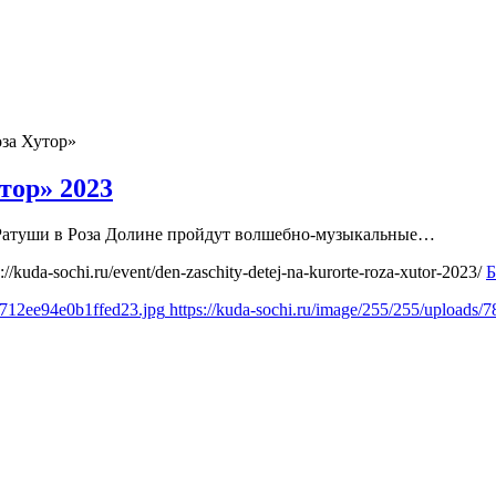
за Хутор»
тор» 2023
у Ратуши в Роза Долине пройдут волшебно-музыкальные…
s://kuda-sochi.ru/event/den-zaschity-detej-na-kurorte-roza-xutor-2023/
Б
e712ee94e0b1ffed23.jpg
https://kuda-sochi.ru/image/255/255/upload