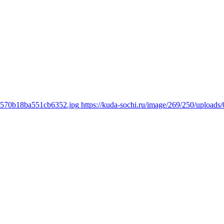
5e570b18ba551cb6352.jpg
https://kuda-sochi.ru/image/269/250/uploa