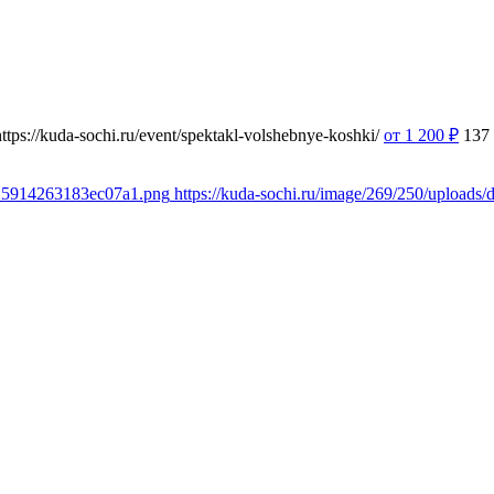
https://kuda-sochi.ru/event/spektakl-volshebnye-koshki/
от 1 200
₽
137
2c25914263183ec07a1.png
https://kuda-sochi.ru/image/269/250/uploa