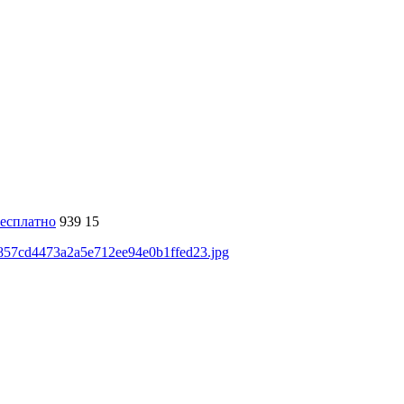
есплатно
939
15
s/7857cd4473a2a5e712ee94e0b1ffed23.jpg