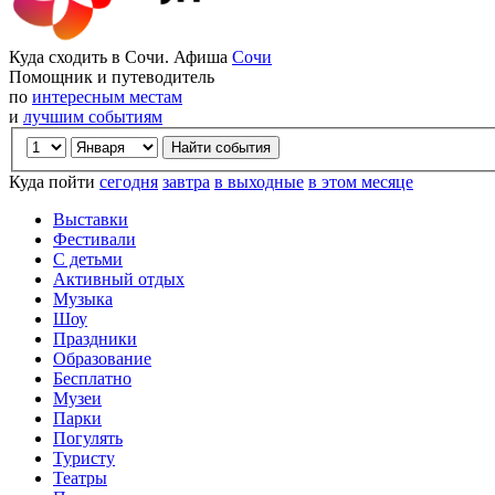
Куда сходить в Сочи. Афиша
Сочи
Помощник и путеводитель
по
интересным местам
и
лучшим событиям
Куда пойти
сегодня
завтра
в выходные
в этом месяце
Выставки
Фестивали
С детьми
Активный отдых
Музыка
Шоу
Праздники
Образование
Бесплатно
Музеи
Парки
Погулять
Туристу
Театры