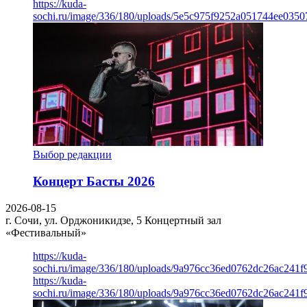
https://kuda-
sochi.ru/image/336/180/uploads/5e5c975f9252a051744ee0350
Выбор редакции
Концерт Басты 2026
2026-08-15
г. Сочи, ул. Орджоникидзе, 5
Концертный зал
«Фестивальный»
https://kuda-
sochi.ru/image/336/180/uploads/9a976cc36ed0762dc26ac241f
https://kuda-
sochi.ru/image/336/180/uploads/9a976cc36ed0762dc26ac241f