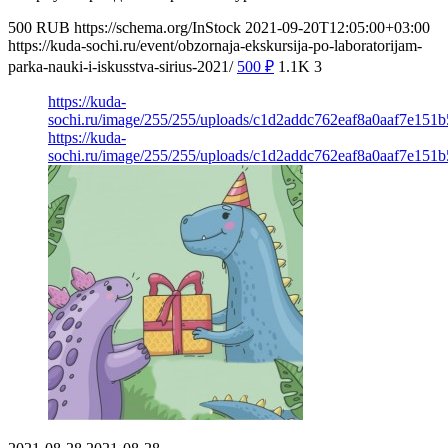
500
RUB
https://schema.org/InStock
2021-09-20T12:05:00+03:00
https://kuda-sochi.ru/event/obzornaja-ekskursija-po-laboratorijam-
parka-nauki-i-iskusstva-sirius-2021/
500
₽
1.1K
3
https://kuda-
sochi.ru/image/255/255/uploads/c1d2addc762eaf8a0aaf7e151b
https://kuda-
sochi.ru/image/255/255/uploads/c1d2addc762eaf8a0aaf7e151b