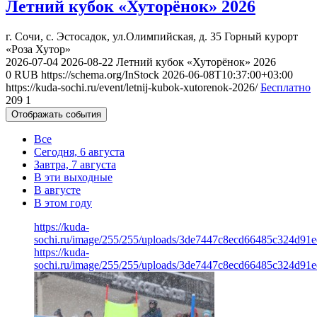
Летний кубок «Хуторёнок» 2026
г. Сочи, с. Эстосадок, ул.Олимпийская, д. 35
Горный курорт
«Роза Хутор»
2026-07-04
2026-08-22
Летний кубок «Хуторёнок» 2026
0
RUB
https://schema.org/InStock
2026-06-08T10:37:00+03:00
https://kuda-sochi.ru/event/letnij-kubok-xutorenok-2026/
Бесплатно
209
1
Отображать события
Все
Сегодня, 6 августа
Завтра, 7 августа
В эти выходные
В августе
В этом году
https://kuda-
sochi.ru/image/255/255/uploads/3de7447c8ecd66485c324d91e
https://kuda-
sochi.ru/image/255/255/uploads/3de7447c8ecd66485c324d91e