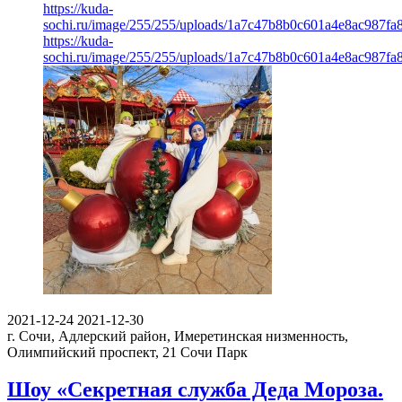
https://kuda-
sochi.ru/image/255/255/uploads/1a7c47b8b0c601a4e8ac987fa8
https://kuda-
sochi.ru/image/255/255/uploads/1a7c47b8b0c601a4e8ac987fa8
2021-12-24
2021-12-30
г. Сочи, Адлерский район, Имеретинская низменность,
Олимпийский проспект, 21
Сочи Парк
Шоу «Секретная служба Деда Мороза.