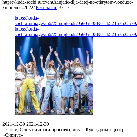
https://kuda-sochi.ru/event/zanjatie-dlja-detej-na-otkrytom-vozduxe-
xutorenok-2022/
Бесплатно
371
7
https://kuda-
sochi.ru/image/255/255/uploads/9a605ef0d961fb52157522579
https://kuda-
sochi.ru/image/255/255/uploads/9a605ef0d961fb52157522579
2021-12-30
2021-12-30
г. Сочи, Олимпийский проспект, дом 1
Культурный центр
«Сириус»