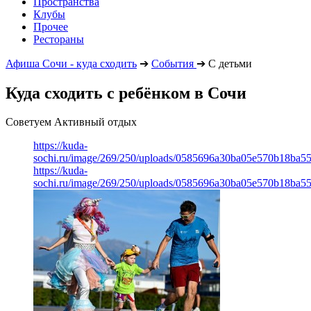
Пространства
Клубы
Прочее
Рестораны
Афиша Сочи - куда сходить
➔
События
➔
С детьми
Куда сходить с ребёнком в Сочи
Советуем Активный отдых
https://kuda-
sochi.ru/image/269/250/uploads/0585696a30ba05e570b18ba5
https://kuda-
sochi.ru/image/269/250/uploads/0585696a30ba05e570b18ba5