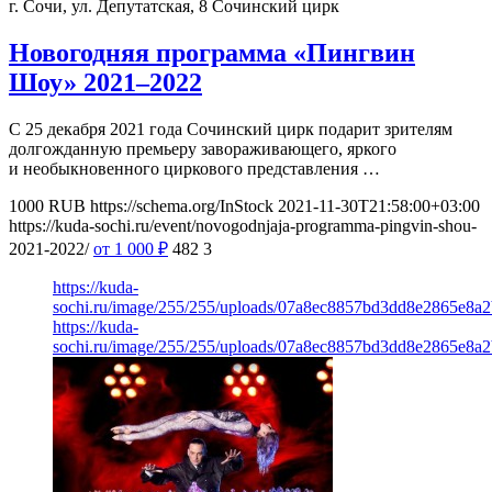
г. Сочи, ул. Депутатская, 8
Сочинский цирк
Новогодняя программа «Пингвин
Шоу» 2021–2022
С 25 декабря 2021 года Сочинский цирк подарит зрителям
долгожданную премьеру завораживающего, яркого
и необыкновенного циркового представления …
1000
RUB
https://schema.org/InStock
2021-11-30T21:58:00+03:00
https://kuda-sochi.ru/event/novogodnjaja-programma-pingvin-shou-
2021-2022/
от 1 000
₽
482
3
https://kuda-
sochi.ru/image/255/255/uploads/07a8ec8857bd3dd8e2865e8a
https://kuda-
sochi.ru/image/255/255/uploads/07a8ec8857bd3dd8e2865e8a