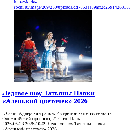
https://kuda-
sochi.ru/image/269/250/uploads/dd7853aa89aff2c2591426318
Ледовое шоу Татьяны Навки
«Аленький цветочек» 2026
г. Сочи, Адлерский район, Имеретинская низменность,
Олимпийский проспект, 21
Сочи Парк
2026-06-23
2026-10-09
Ледовое шоу Татьяны Навки
«Аленький цветочек» 2026