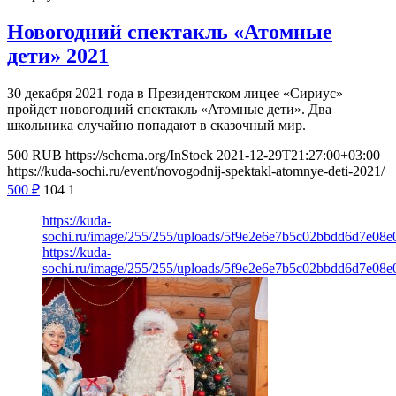
Новогодний спектакль «Атомные
дети» 2021
30 декабря 2021 года в Президентском лицее «Сириус»
пройдет новогодний спектакль «Атомные дети». Два
школьника случайно попадают в сказочный мир.
500
RUB
https://schema.org/InStock
2021-12-29T21:27:00+03:00
https://kuda-sochi.ru/event/novogodnij-spektakl-atomnye-deti-2021/
500
₽
104
1
https://kuda-
sochi.ru/image/255/255/uploads/5f9e2e6e7b5c02bbdd6d7e08e
https://kuda-
sochi.ru/image/255/255/uploads/5f9e2e6e7b5c02bbdd6d7e08e