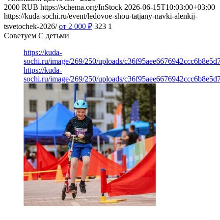
2000
RUB
https://schema.org/InStock
2026-06-15T10:03:00+03:00
https://kuda-sochi.ru/event/ledovoe-shou-tatjany-navki-alenkij-
tsvetochek-2026/
от 2 000
₽
323
1
Советуем С детьми
https://kuda-
sochi.ru/image/269/250/uploads/c36f95aee6676942ccc6b8e5d7
https://kuda-
sochi.ru/image/269/250/uploads/c36f95aee6676942ccc6b8e5d7