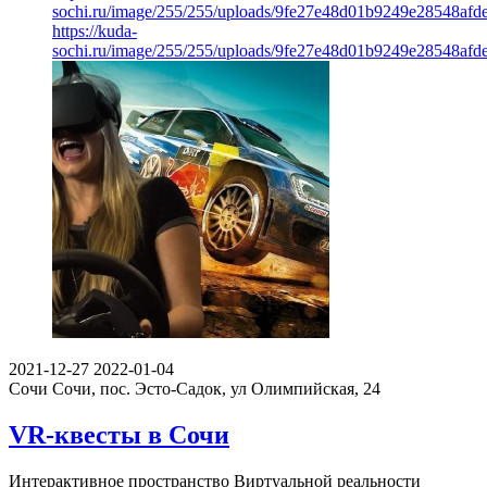
sochi.ru/image/255/255/uploads/9fe27e48d01b9249e28548afd
https://kuda-
sochi.ru/image/255/255/uploads/9fe27e48d01b9249e28548afd
2021-12-27
2022-01-04
Сочи
Сочи, пос. Эсто-Садок, ул Олимпийская, 24
VR-квесты в Сочи
Интерактивное пространство Виртуальной реальности