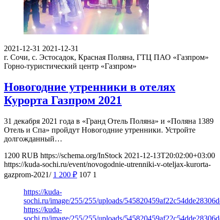
2021-12-31
2021-12-31
г. Сочи, с. Эстосадок, Красная Поляна, ГТЦ ПАО «Газпром»
Горно-туристический центр «Газпром»
Новогодние утренники в отелях
Курорта Газпром 2021
31 декабря 2021 года в «Гранд Отель Поляна» и «Поляна 1389
Отель и Спа» пройдут Новогодние утренники. Устройте
долгожданный…
1200
RUB
https://schema.org/InStock
2021-12-13T20:02:00+03:00
https://kuda-sochi.ru/event/novogodnie-utrenniki-v-oteljax-kurorta-
gazprom-2021/
1 200
₽
107
1
https://kuda-
sochi.ru/image/255/255/uploads/545820459af22c54dde28306d
https://kuda-
sochi.ru/image/255/255/uploads/545820459af22c54dde28306d