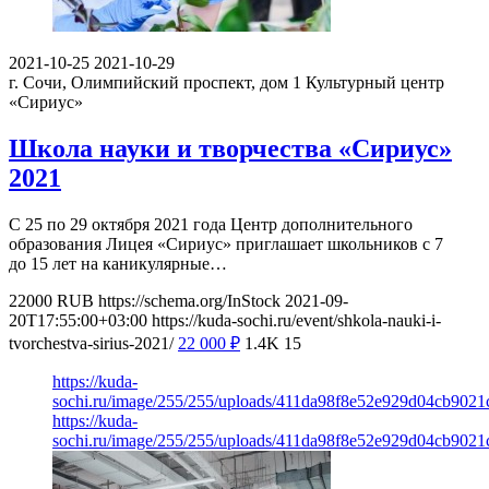
2021-10-25
2021-10-29
г. Сочи, Олимпийский проспект, дом 1
Культурный центр
«Сириус»
Школа науки и творчества «Сириус»
2021
С 25 по 29 октября 2021 года Центр дополнительного
образования Лицея «Сириус» приглашает школьников с 7
до 15 лет на каникулярные…
22000
RUB
https://schema.org/InStock
2021-09-
20T17:55:00+03:00
https://kuda-sochi.ru/event/shkola-nauki-i-
tvorchestva-sirius-2021/
22 000
₽
1.4K
15
https://kuda-
sochi.ru/image/255/255/uploads/411da98f8e52e929d04cb9021
https://kuda-
sochi.ru/image/255/255/uploads/411da98f8e52e929d04cb9021