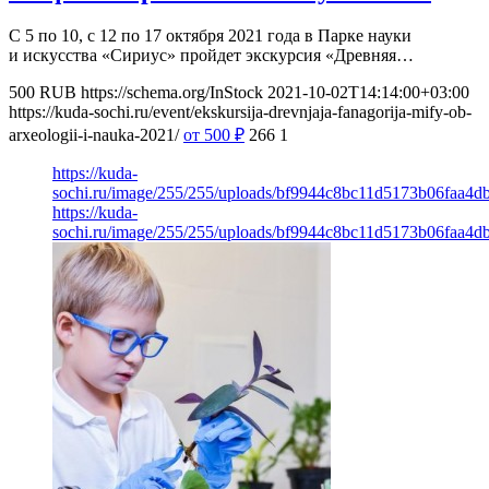
С 5 по 10, с 12 по 17 октября 2021 года в Парке науки
и искусства «Сириус» пройдет экскурсия «Древняя…
500
RUB
https://schema.org/InStock
2021-10-02T14:14:00+03:00
https://kuda-sochi.ru/event/ekskursija-drevnjaja-fanagorija-mify-ob-
arxeologii-i-nauka-2021/
от 500
₽
266
1
https://kuda-
sochi.ru/image/255/255/uploads/bf9944c8bc11d5173b06faa4db
https://kuda-
sochi.ru/image/255/255/uploads/bf9944c8bc11d5173b06faa4db