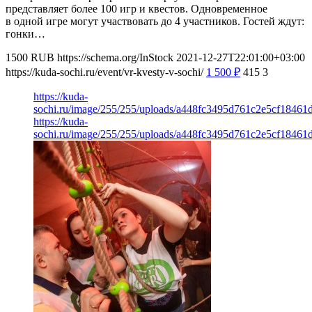
представляет более 100 игр и квестов. Одновременное
в одной игре могут участвовать до 4 участников. Гостей ждут:
гонки…
1500
RUB
https://schema.org/InStock
2021-12-27T22:01:00+03:00
https://kuda-sochi.ru/event/vr-kvesty-v-sochi/
1 500
₽
415
3
https://kuda-
sochi.ru/image/255/255/uploads/a448fc3495d761c2e5cf18461
https://kuda-
sochi.ru/image/255/255/uploads/a448fc3495d761c2e5cf18461