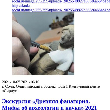
sochi.ru/image/255/255/uploads/19025548827a663e6a664b1b
https://kuda-
sochi.ru/image/255/255/uploads/19025548827a663e6a664b1b
2021-10-05
2021-10-10
г. Сочи, Олимпийский проспект, дом 1
Культурный центр
«Сириус»
Экскурсия «Древняя фанагория.
Мифы об археологии и наука» 2021