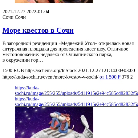
2021-12-27
2022-01-04
Сочи
Сочи
Море квестов в Сочи
В загородной резиденции «Медвежий Угол» открылась новая
антуражная площадка для проведения квест шоу. Отличное
местоположение: недалеко от Олимпийского парка,
в окружении гор…
1500
RUB
https://schema.org/InStock
2021-12-27T21:14:00+03:00
https://kuda-sochi.ru/event/more-kvestov-v-sochi/
от 1 500
₽
376
2
https://kuda-
sochi.ru/image/255/255/uploads/5d11915e2e94c585cd82832f5
https://kuda-
sochi.ru/image/255/255/uploads/5d11915e2e94c585cd82832f5