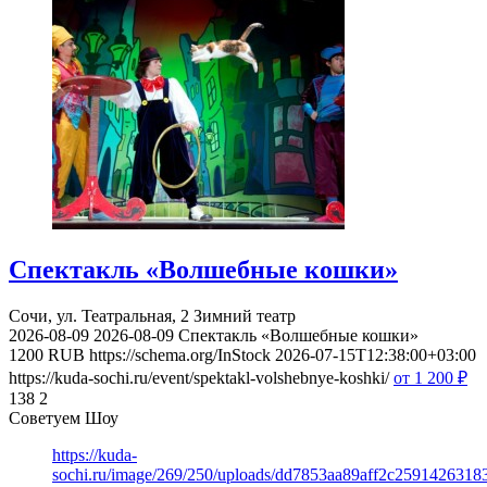
Спектакль «Волшебные кошки»
Сочи, ул. Театральная, 2
Зимний театр
2026-08-09
2026-08-09
Спектакль «Волшебные кошки»
1200
RUB
https://schema.org/InStock
2026-07-15T12:38:00+03:00
https://kuda-sochi.ru/event/spektakl-volshebnye-koshki/
от 1 200
₽
138
2
Советуем Шоу
https://kuda-
sochi.ru/image/269/250/uploads/dd7853aa89aff2c2591426318