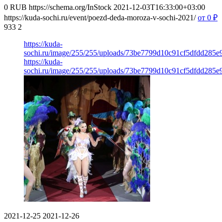
0
RUB
https://schema.org/InStock
2021-12-03T16:33:00+03:00
https://kuda-sochi.ru/event/poezd-deda-moroza-v-sochi-2021/
от 0
₽
933
2
https://kuda-
sochi.ru/image/255/255/uploads/73be7799d10c91cf5dfdd285e
https://kuda-
sochi.ru/image/255/255/uploads/73be7799d10c91cf5dfdd285e
2021-12-25
2021-12-26