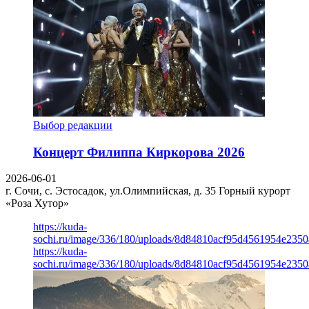
Выбор редакции
Концерт Филиппа Киркорова 2026
2026-06-01
г. Сочи, с. Эстосадок, ул.Олимпийская, д. 35
Горный курорт
«Роза Хутор»
https://kuda-
sochi.ru/image/336/180/uploads/8d84810acf95d4561954e235
https://kuda-
sochi.ru/image/336/180/uploads/8d84810acf95d4561954e235