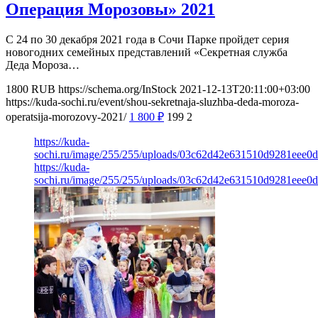
Операция Морозовы» 2021
С 24 по 30 декабря 2021 года в Сочи Парке пройдет серия
новогодних семейных представлений «Секретная служба
Деда Мороза…
1800
RUB
https://schema.org/InStock
2021-12-13T20:11:00+03:00
https://kuda-sochi.ru/event/shou-sekretnaja-sluzhba-deda-moroza-
operatsija-morozovy-2021/
1 800
₽
199
2
https://kuda-
sochi.ru/image/255/255/uploads/03c62d42e631510d9281eee0d
https://kuda-
sochi.ru/image/255/255/uploads/03c62d42e631510d9281eee0d