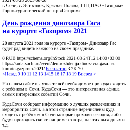
2021-08-28
2021-08-28
г. Сочи, с. Эстосадок, Красная Поляна, ГТЦ ПАО «Газпром»
Горно-туристический центр «Газпром»
День рождения динозавра Гаса
на курорте «Газпром» 2021
28 августа 2021 года на курорте «Газпром» Динозавр Гас
будет рад видеть каждого на своем празднике.
0
RUB
https://schema.org/InStock
2021-08-24T12:14:00+03:00
https://kuda-sochi.ru/event/den-rozhdenija-dinozavra-gasa-na-
kurorte-gazprom-2021/
Бесплатно
3.2K
70
<Назад
9
10
11
12
13
14
15
16
17
18
19
Вперед >
На нашем сайте вы узнаете всё необходимое про куда сходить
с ребёнком в Сочи. КудаСочи — это интерактивная афиша
самых интересных событий Сочи.
КудаСочи собирает информацию о лучших развлечениях и
мероприятих Сочи. На этой странице перечислены куда
сходить с ребёнком в Сочи которые проходят сегодня, либо
будут проходить скоро: например завтра, на этих выходных и
т.д.