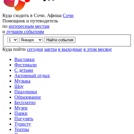
Куда сходить в Сочи. Афиша
Сочи
Помощник и путеводитель
по
интересным местам
и
лучшим событиям
Куда пойти
сегодня
завтра
в выходные
в этом месяце
Выставки
Фестивали
С детьми
Активный отдых
Музыка
Шоу
Праздники
Образование
Бесплатно
Музеи
Парки
Погулять
Туристу
Театры