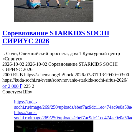
Соревнование STARKIDS SOCHI
СИРИУС 2026
г. Сочи, Олимпийский проспект, дом 1
Культурный центр
«Сириус»
2026-10-02
2026-10-02
Соревнование STARKIDS SOCHI
СИРИУС 2026
2000
RUB
https://schema.org/InStock
2026-07-31T13:29:00+03:00
https://kuda-sochi.ru/event/sorevnovanie-starkids-sochi-sirius-2026/
от 2 000
₽
225
2
Советуем Шоу
https://kuda-
sochi.ru/image/269/250/uploads/ebef7ac9dc11ec474ac9e0a50a
https://kuda-
sochi.ru/image/269/250/uploads/ebef7ac9dc11ec474ac9e0a50a