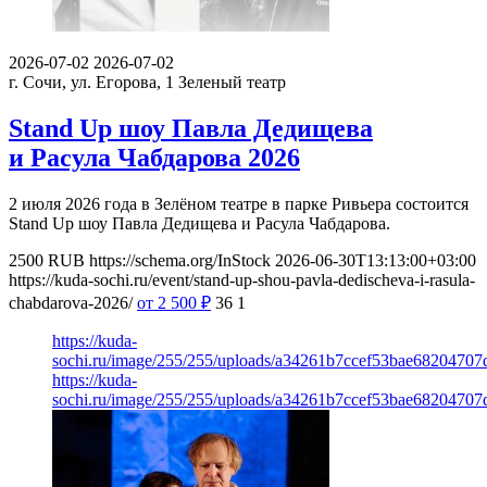
2026-07-02
2026-07-02
г. Сочи, ул. Егорова, 1
Зеленый театр
Stand Up шоу Павла Дедищева
и Расула Чабдарова 2026
2 июля 2026 года в Зелёном театре в парке Ривьера состоится
Stand Up шоу Павла Дедищева и Расула Чабдарова.
2500
RUB
https://schema.org/InStock
2026-06-30T13:13:00+03:00
https://kuda-sochi.ru/event/stand-up-shou-pavla-dedischeva-i-rasula-
chabdarova-2026/
от 2 500
₽
36
1
https://kuda-
sochi.ru/image/255/255/uploads/a34261b7ccef53bae68204707
https://kuda-
sochi.ru/image/255/255/uploads/a34261b7ccef53bae68204707