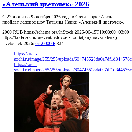
«Аленький цветочек» 2026
С 23 июня по 9 октября 2026 года в Сочи Парке Арена
пройдет ледовое шоу Татьяны Навки «Аленький цветочек».
2000
RUB
https://schema.org/InStock
2026-06-15T10:03:00+03:00
https://kuda-sochi.ru/event/ledovoe-shou-tatjany-navki-alenkij-
tsvetochek-2026/
от 2 000
₽
334
1
https://kuda-
sochi.ru/image/255/255/uploads/604745528da0a7df1d344576
https://kuda-
sochi.ru/image/255/255/uploads/604745528da0a7df1d344576