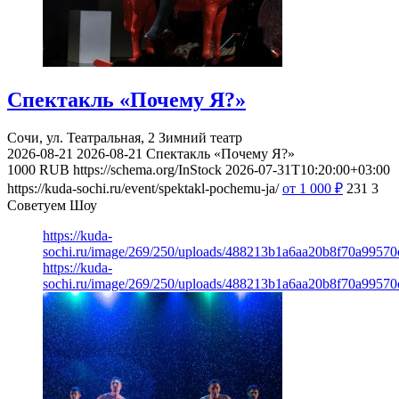
Спектакль «Почему Я?»
Сочи, ул. Театральная, 2
Зимний театр
2026-08-21
2026-08-21
Спектакль «Почему Я?»
1000
RUB
https://schema.org/InStock
2026-07-31T10:20:00+03:00
https://kuda-sochi.ru/event/spektakl-pochemu-ja/
от 1 000
₽
231
3
Советуем Шоу
https://kuda-
sochi.ru/image/269/250/uploads/488213b1a6aa20b8f70a99570
https://kuda-
sochi.ru/image/269/250/uploads/488213b1a6aa20b8f70a99570