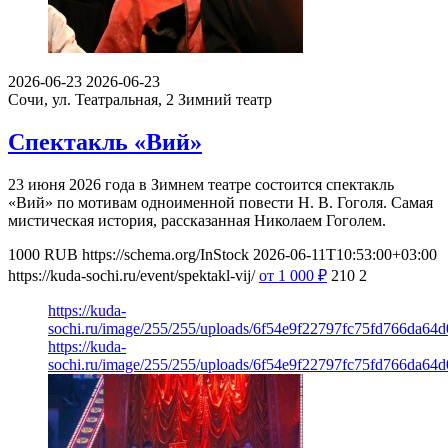
2026-06-23
2026-06-23
Сочи, ул. Театральная, 2
Зимний театр
Спектакль «Вий»
23 июня 2026 года в Зимнем театре состоится спектакль
«Вий» по мотивам одноименной повести Н. В. Гоголя. Самая
мистическая история, рассказанная Николаем Гоголем.
1000
RUB
https://schema.org/InStock
2026-06-11T10:53:00+03:00
https://kuda-sochi.ru/event/spektakl-vij/
от 1 000
₽
210
2
https://kuda-
sochi.ru/image/255/255/uploads/6f54e9f22797fc75fd766da64d
https://kuda-
sochi.ru/image/255/255/uploads/6f54e9f22797fc75fd766da64d