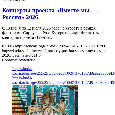
Концерты проекта «Вместе мы —
Россия» 2026
С 13 июня по 12 июля 2026 года на курорте в рамках
фестиваля «Сириус — Роза Хутор» пройдут бесплатные
концерты проекта «Вместе…
0
RUB
https://schema.org/InStock
2026-06-16T15:23:00+03:00
https://kuda-sochi.ru/event/kontserty-proekta-vmeste-my-rossija-
2026/
Бесплатно
211
5
Событие отменено
https://kuda-
sochi.ru/image/255/255/uploads/1069737d1bf7d8aea23d3ce43
https://kuda-
sochi.ru/image/255/255/uploads/1069737d1bf7d8aea23d3ce43