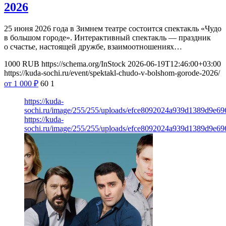
2026
25 июня 2026 года в Зимнем театре состоится спектакль «Чудо
в большом городе». Интерактивный спектакль — праздник
о счастье, настоящей дружбе, взаимоотношениях…
1000
RUB
https://schema.org/InStock
2026-06-19T12:46:00+03:00
https://kuda-sochi.ru/event/spektakl-chudo-v-bolshom-gorode-2026/
от 1 000
₽
60
1
https://kuda-
sochi.ru/image/255/255/uploads/efce8092024a939d1389d9e69
https://kuda-
sochi.ru/image/255/255/uploads/efce8092024a939d1389d9e69