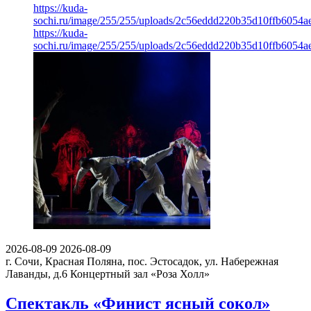
https://kuda-
sochi.ru/image/255/255/uploads/2c56eddd220b35d10ffb6054a
https://kuda-
sochi.ru/image/255/255/uploads/2c56eddd220b35d10ffb6054a
2026-08-09
2026-08-09
г. Сочи, Красная Поляна, пос. Эстосадок, ул. Набережная
Лаванды, д.6
Концертный зал «Роза Холл»
Спектакль «Финист ясный сокол»