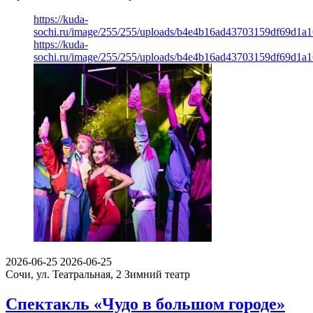
https://kuda-
sochi.ru/image/255/255/uploads/b4e4b16ad43703159df69d1a1
https://kuda-
sochi.ru/image/255/255/uploads/b4e4b16ad43703159df69d1a1
2026-06-25
2026-06-25
Сочи, ул. Театральная, 2
Зимний театр
Спектакль «Чудо в большом городе»