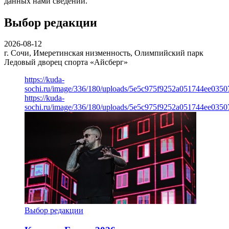
данных нами сведений.
Выбор редакции
2026-08-12
г. Сочи, Имеретинская низменность, Олимпийский парк
Ледовый дворец спорта «Айсберг»
https://kuda-
sochi.ru/image/336/180/uploads/5e5c975f9252a051744ee0350
https://kuda-
sochi.ru/image/336/180/uploads/5e5c975f9252a051744ee0350
Выбор редакции