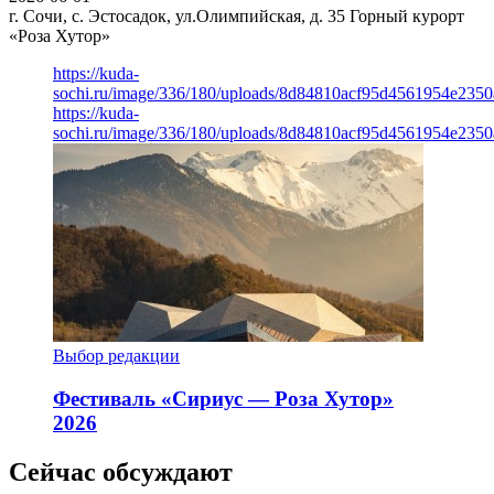
г. Сочи, с. Эстосадок, ул.Олимпийская, д. 35
Горный курорт
«Роза Хутор»
https://kuda-
sochi.ru/image/336/180/uploads/8d84810acf95d4561954e235
https://kuda-
sochi.ru/image/336/180/uploads/8d84810acf95d4561954e235
Выбор редакции
Фестиваль «Сириус — Роза Хутор»
2026
Сейчас обсуждают