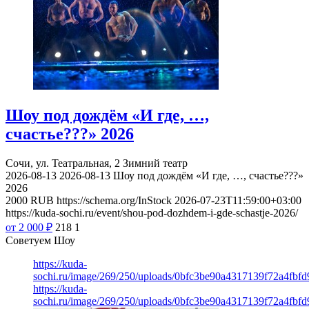
Шоу под дождём «И где, …,
счастье???» 2026
Сочи, ул. Театральная, 2
Зимний театр
2026-08-13
2026-08-13
Шоу под дождём «И где, …, счастье???»
2026
2000
RUB
https://schema.org/InStock
2026-07-23T11:59:00+03:00
https://kuda-sochi.ru/event/shou-pod-dozhdem-i-gde-schastje-2026/
от 2 000
₽
218
1
Советуем Шоу
https://kuda-
sochi.ru/image/269/250/uploads/0bfc3be90a4317139f72a4fbfd
https://kuda-
sochi.ru/image/269/250/uploads/0bfc3be90a4317139f72a4fbfd