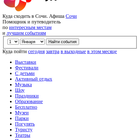
Куда сходить в Сочи. Афиша
Сочи
Помощник и путеводитель
по
интересным местам
и
лучшим событиям
Куда пойти
сегодня
завтра
в выходные
в этом месяце
Выставки
Фестивали
С детьми
Активный отдых
Музыка
Шоу
Праздники
Образование
Бесплатно
Музеи
Парки
Погулять
Туристу
Театры