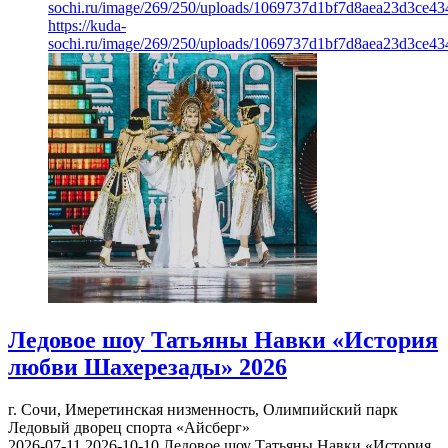
sochi.ru/image/269/250/uploads/1069737d1bf7d8aea23d3ce43
https://kuda-
sochi.ru/image/269/250/uploads/1069737d1bf7d8aea23d3ce43
Ледовое шоу Татьяны Навки «История
любви Шахерезады» 2026
г. Сочи, Имеретинская низменность, Олимпийский парк
Ледовый дворец спорта «Айсберг»
2026-07-11
2026-10-10
Ледовое шоу Татьяны Навки «История