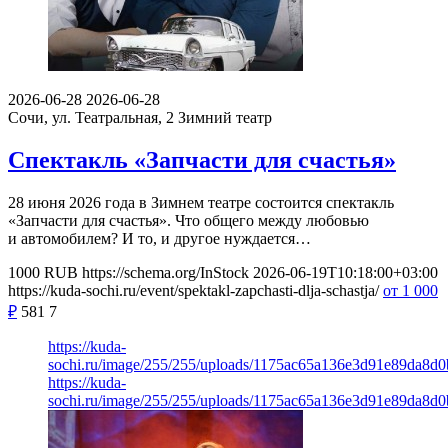
2026-06-28
2026-06-28
Сочи, ул. Театральная, 2
Зимний театр
Спектакль «Запчасти для счастья»
28 июня 2026 года в Зимнем театре состоится спектакль
«Запчасти для счастья». Что общего между любовью
и автомобилем? И то, и другое нуждается…
1000
RUB
https://schema.org/InStock
2026-06-19T10:18:00+03:00
https://kuda-sochi.ru/event/spektakl-zapchasti-dlja-schastja/
от 1 000
₽
581
7
https://kuda-
sochi.ru/image/255/255/uploads/1175ac65a136e3d91e89da8d
https://kuda-
sochi.ru/image/255/255/uploads/1175ac65a136e3d91e89da8d