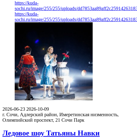
https://kuda-
sochi.ru/image/255/255/uploads/dd7853aa89aff2c2591426318
https://kuda-
sochi.ru/image/255/255/uploads/dd7853aa89aff2c2591426318
2026-06-23
2026-10-09
г. Сочи, Адлерский район, Имеретинская низменность,
Олимпийский проспект, 21
Сочи Парк
Ледовое шоу Татьяны Навки