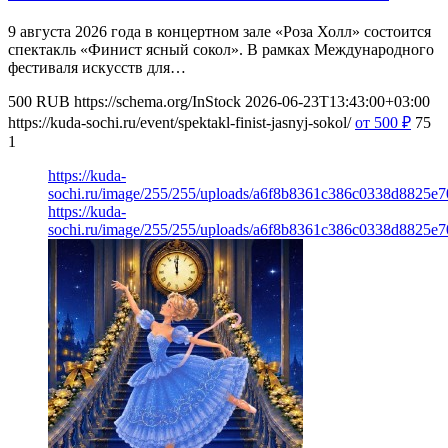
9 августа 2026 года в концертном зале «Роза Холл» состоится
спектакль «Финист ясный сокол». В рамках Международного
фестиваля искусств для…
500
RUB
https://schema.org/InStock
2026-06-23T13:43:00+03:00
https://kuda-sochi.ru/event/spektakl-finist-jasnyj-sokol/
от 500
₽
75
1
https://kuda-
sochi.ru/image/255/255/uploads/a6f8b8361c386c0338d8825e7
https://kuda-
sochi.ru/image/255/255/uploads/a6f8b8361c386c0338d8825e7