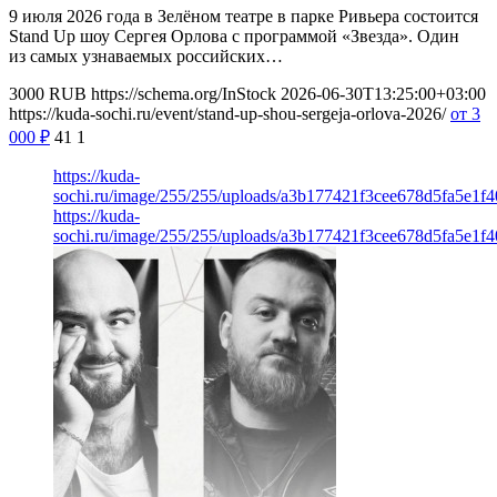
9 июля 2026 года в Зелёном театре в парке Ривьера состоится
Stand Up шоу Сергея Орлова с программой «Звезда». Один
из самых узнаваемых российских…
3000
RUB
https://schema.org/InStock
2026-06-30T13:25:00+03:00
https://kuda-sochi.ru/event/stand-up-shou-sergeja-orlova-2026/
от 3
000
₽
41
1
https://kuda-
sochi.ru/image/255/255/uploads/a3b177421f3cee678d5fa5e1f4
https://kuda-
sochi.ru/image/255/255/uploads/a3b177421f3cee678d5fa5e1f4