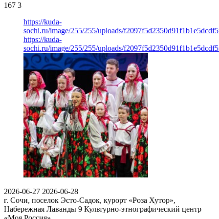
167
3
https://kuda-
sochi.ru/image/255/255/uploads/f2097f5d2350d91f1b1e5dcdf
https://kuda-
sochi.ru/image/255/255/uploads/f2097f5d2350d91f1b1e5dcdf
2026-06-27
2026-06-28
г. Сочи, поселок Эсто-Садок, курорт «Роза Хутор»,
Набережная Лаванды 9
Культурно-этнографический центр
«Моя Россия»