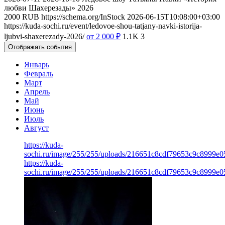
любви Шахерезады» 2026
2000
RUB
https://schema.org/InStock
2026-06-15T10:08:00+03:00
https://kuda-sochi.ru/event/ledovoe-shou-tatjany-navki-istorija-
ljubvi-shaxerezady-2026/
от 2 000
₽
1.1K
3
Отображать события
Январь
Февраль
Март
Апрель
Май
Июнь
Июль
Август
https://kuda-
sochi.ru/image/255/255/uploads/216651c8cdf79653c9c8999e0
https://kuda-
sochi.ru/image/255/255/uploads/216651c8cdf79653c9c8999e0