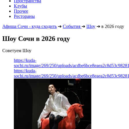
Пространства
Клубы
Прочее
Рестораны
Афиша Сочи - куда сходить
➔
События
➔
Шоу
➔
в 2026 году
Шоу Сочи в 2026 году
Советуем Шоу
https://kuda-
sochi.ru/image/269/250/uploads/acdbe6bce8eaea2c8d53c98281
https://kuda-
sochi.ru/image/269/250/uploads/acdbe6bce8eaea2c8d53c98281