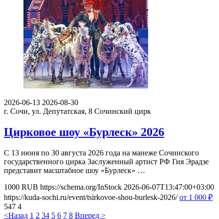
2026-06-13
2026-08-30
г. Сочи, ул. Депутатская, 8
Сочинский цирк
Цирковое шоу «Бурлеск» 2026
С 13 июня по 30 августа 2026 года на манеже Сочинского
государственного цирка Заслуженный артист РФ Гия Эрадзе
представит масштабное шоу «Бурлеск» …
1000
RUB
https://schema.org/InStock
2026-06-07T13:47:00+03:00
https://kuda-sochi.ru/event/tsirkovoe-shou-burlesk-2026/
от 1 000
₽
547
4
<Назад
1
2
3
4
5
6
7
8
Вперед >