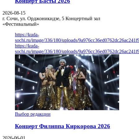
Концерт Басты 2026
2026-08-15
г. Сочи, ул. Орджоникидзе, 5
Концертный зал
«Фестивальный»
https://kuda-
sochi.ru/image/336/180/uploads/9a976cc36ed0762dc26ac241f
https://kuda-
sochi.ru/image/336/180/uploads/9a976cc36ed0762dc26ac241f
Выбор редакции
Концерт Филиппа Киркорова 2026
2026-06-01