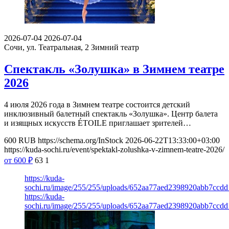
2026-07-04
2026-07-04
Сочи, ул. Театральная, 2
Зимний театр
Спектакль «Золушка» в Зимнем театре
2026
4 июля 2026 года в Зимнем театре состоится детский
инклюзивный балетный спектакль «Золушка». Центр балета
и изящных искусств ÉTOILE приглашает зрителей…
600
RUB
https://schema.org/InStock
2026-06-22T13:33:00+03:00
https://kuda-sochi.ru/event/spektakl-zolushka-v-zimnem-teatre-2026/
от 600
₽
63
1
https://kuda-
sochi.ru/image/255/255/uploads/652aa77aed2398920abb7ccd
https://kuda-
sochi.ru/image/255/255/uploads/652aa77aed2398920abb7ccd