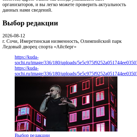
организаторов, и вы легко можете проверить актуальность
данных нами сведений.
Выбор редакции
2026-08-12
г. Сочи, Имеретинская низменность, Олимпийский парк
Ледовый дворец спорта «Айсберг»
https://kuda-
sochi.ru/image/336/180/uploads/5e5c975f9252a051744ee0350
https://kuda-
sochi.ru/image/336/180/uploads/5e5c975f9252a051744ee0350
Выбор редакции