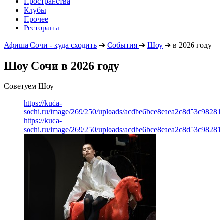
Пространства
Клубы
Прочее
Рестораны
Афиша Сочи - куда сходить
➔
События
➔
Шоу
➔
в 2026 году
Шоу Сочи в 2026 году
Советуем Шоу
https://kuda-
sochi.ru/image/269/250/uploads/acdbe6bce8eaea2c8d53c98281
https://kuda-
sochi.ru/image/269/250/uploads/acdbe6bce8eaea2c8d53c98281