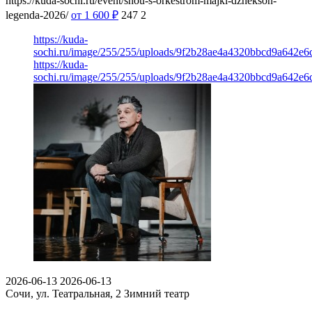
https://kuda-sochi.ru/event/shou-s-orkestrom-majkl-dzhekson-
legenda-2026/
от 1 600
₽
247
2
https://kuda-
sochi.ru/image/255/255/uploads/9f2b28ae4a4320bbcd9a642e6
https://kuda-
sochi.ru/image/255/255/uploads/9f2b28ae4a4320bbcd9a642e6
2026-06-13
2026-06-13
Сочи, ул. Театральная, 2
Зимний театр