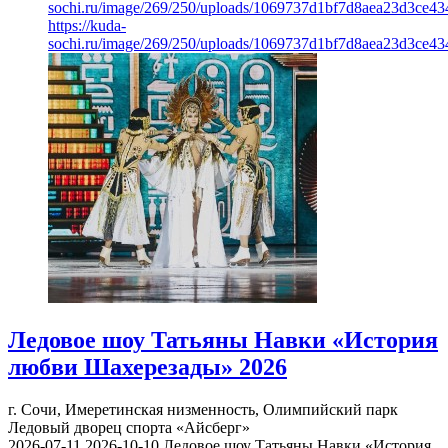
sochi.ru/image/269/250/uploads/1069737d1bf7d8aea23d3ce43
https://kuda-
sochi.ru/image/269/250/uploads/1069737d1bf7d8aea23d3ce43
Ледовое шоу Татьяны Навки «История
любви Шахерезады» 2026
г. Сочи, Имеретинская низменность, Олимпийский парк
Ледовый дворец спорта «Айсберг»
2026-07-11
2026-10-10
Ледовое шоу Татьяны Навки «История