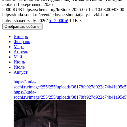
любви Шахерезады» 2026
2000
RUB
https://schema.org/InStock
2026-06-15T10:08:00+03:00
https://kuda-sochi.ru/event/ledovoe-shou-tatjany-navki-istorija-
ljubvi-shaxerezady-2026/
от 2 000
₽
1.1K
3
Отображать события
Январь
Февраль
Март
Апрель
Май
Июнь
Июль
Август
https://kuda-
sochi.ru/image/255/255/uploads/38178fa927d922c74b41a95e
https://kuda-
sochi.ru/image/255/255/uploads/38178fa927d922c74b41a95e