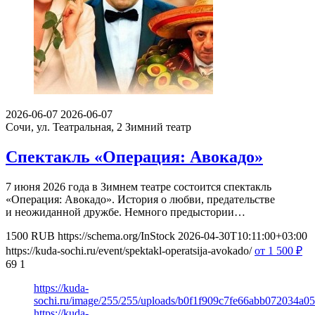
2026-06-07
2026-06-07
Сочи, ул. Театральная, 2
Зимний театр
Спектакль «Операция: Авокадо»
7 июня 2026 года в Зимнем театре состоится спектакль
«Операция: Авокадо». История о любви, предательстве
и неожиданной дружбе. Немного предыстории…
1500
RUB
https://schema.org/InStock
2026-04-30T10:11:00+03:00
https://kuda-sochi.ru/event/spektakl-operatsija-avokado/
от 1 500
₽
69
1
https://kuda-
sochi.ru/image/255/255/uploads/b0f1f909c7fe66abb072034a0
https://kuda-