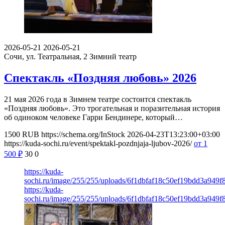
2026-05-21
2026-05-21
Сочи, ул. Театральная, 2
Зимний театр
Спектакль «Поздняя любовь» 2026
21 мая 2026 года в Зимнем театре состоится спектакль
«Поздняя любовь». Это трогательная и поразительная история
об одиноком человеке Гарри Бендинере, который…
1500
RUB
https://schema.org/InStock
2026-04-23T13:23:00+03:00
https://kuda-sochi.ru/event/spektakl-pozdnjaja-ljubov-2026/
от 1
500
₽
30
0
https://kuda-
sochi.ru/image/255/255/uploads/6f1dbfaf18c50ef19bdd3a949f
https://kuda-
sochi.ru/image/255/255/uploads/6f1dbfaf18c50ef19bdd3a949f