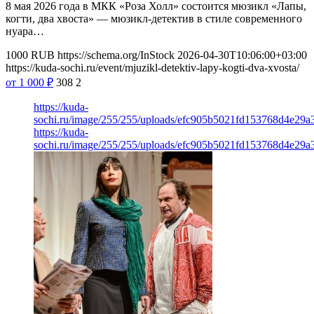
8 мая 2026 года в МКК «Роза Холл» состоится мюзикл «Лапы,
когти, два хвоста» — мюзикл-детектив в стиле современного
нуара…
1000
RUB
https://schema.org/InStock
2026-04-30T10:06:00+03:00
https://kuda-sochi.ru/event/mjuzikl-detektiv-lapy-kogti-dva-xvosta/
от 1 000
₽
308
2
https://kuda-
sochi.ru/image/255/255/uploads/efc905b5021fd153768d4e29a
https://kuda-
sochi.ru/image/255/255/uploads/efc905b5021fd153768d4e29a