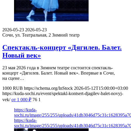
2026-05-23
2026-05-23
Сочи, ул. Театральная, 2
Зимний театр
Спектакль-концерт «Дягилев. Балет.
Новый век»
23 мая 2026 года в Зимнем театре состоится спектакль-
концерт «Дягилев. Балет. Новый век». Впервые в Сочи,
на сцене…
1000
RUB
https://schema.org/InStock
2026-05-12T15:00:00+03:00
https://kuda-sochi.ru/event/spektakl-kontsert-djagilev-balet-novyj-
vek/
от 1 000
₽
76
1
https://kuda-
sochi.ru/image/255/255/uploads/41db3046d75c31c1628395a7
https://kuda-
sochi.ru/image/255/255/uploads/41db3046d75c31c1628395a7