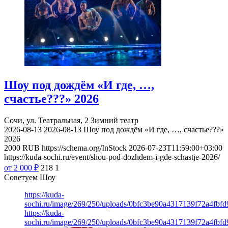
Шоу под дождём «И где, …,
счастье???» 2026
Сочи, ул. Театральная, 2
Зимний театр
2026-08-13
2026-08-13
Шоу под дождём «И где, …, счастье???»
2026
2000
RUB
https://schema.org/InStock
2026-07-23T11:59:00+03:00
https://kuda-sochi.ru/event/shou-pod-dozhdem-i-gde-schastje-2026/
от 2 000
₽
218
1
Советуем Шоу
https://kuda-
sochi.ru/image/269/250/uploads/0bfc3be90a4317139f72a4fbfd
https://kuda-
sochi.ru/image/269/250/uploads/0bfc3be90a4317139f72a4fbfd