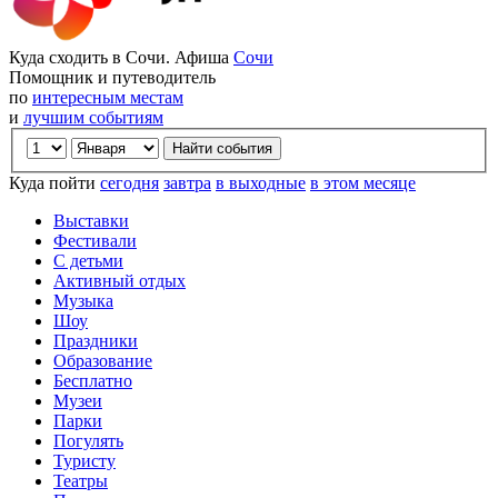
Куда сходить в Сочи. Афиша
Сочи
Помощник и путеводитель
по
интересным местам
и
лучшим событиям
Куда пойти
сегодня
завтра
в выходные
в этом месяце
Выставки
Фестивали
С детьми
Активный отдых
Музыка
Шоу
Праздники
Образование
Бесплатно
Музеи
Парки
Погулять
Туристу
Театры