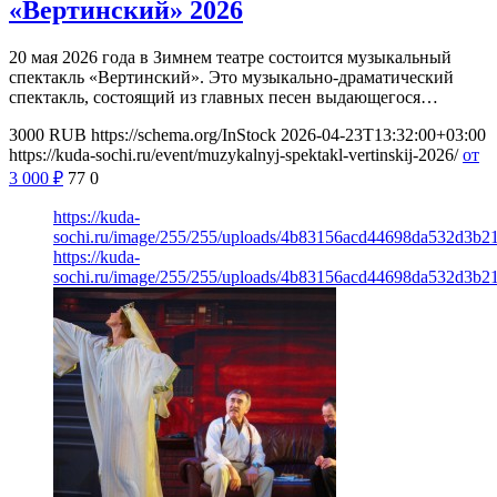
«Вертинский» 2026
20 мая 2026 года в Зимнем театре состоится музыкальный
спектакль «Вертинский». Это музыкально-драматический
спектакль, состоящий из главных песен выдающегося…
3000
RUB
https://schema.org/InStock
2026-04-23T13:32:00+03:00
https://kuda-sochi.ru/event/muzykalnyj-spektakl-vertinskij-2026/
от
3 000
₽
77
0
https://kuda-
sochi.ru/image/255/255/uploads/4b83156acd44698da532d3b2
https://kuda-
sochi.ru/image/255/255/uploads/4b83156acd44698da532d3b2