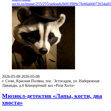
sochi.ru/image/255/255/uploads/b0f1f909c7fe66abb072034a0
2026-05-08
2026-05-08
г. Сочи, Красная Поляна, пос. Эстосадок, ул. Набережная
Лаванды, д.6
Концертный зал «Роза Холл»
Мюзикл-детектив «Лапы, когти, два
хвоста»