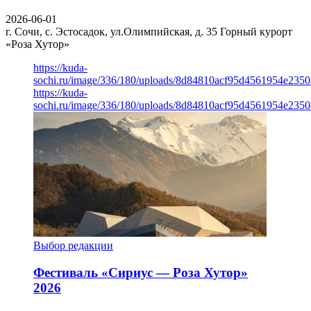
2026-06-01
г. Сочи, с. Эстосадок, ул.Олимпийская, д. 35
Горный курорт
«Роза Хутор»
https://kuda-
sochi.ru/image/336/180/uploads/8d84810acf95d4561954e235
https://kuda-
sochi.ru/image/336/180/uploads/8d84810acf95d4561954e235
Выбор редакции
Фестиваль «Сириус — Роза Хутор»
2026