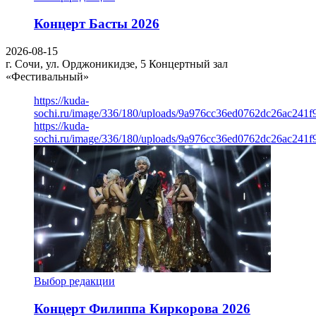
Концерт Басты 2026
2026-08-15
г. Сочи, ул. Орджоникидзе, 5
Концертный зал
«Фестивальный»
https://kuda-
sochi.ru/image/336/180/uploads/9a976cc36ed0762dc26ac241f
https://kuda-
sochi.ru/image/336/180/uploads/9a976cc36ed0762dc26ac241f
Выбор редакции
Концерт Филиппа Киркорова 2026