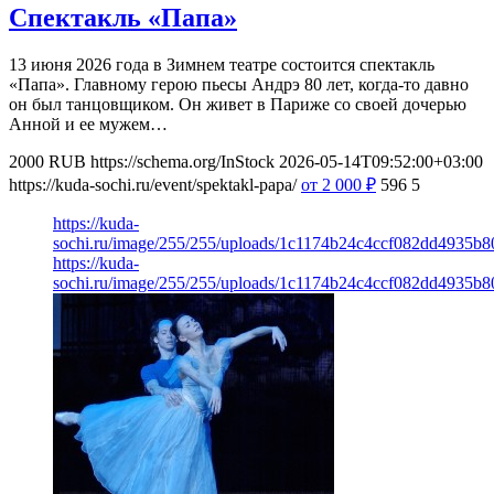
Спектакль «Папа»
13 июня 2026 года в Зимнем театре состоится спектакль
«Папа». Главному герою пьесы Андрэ 80 лет, когда-то давно
он был танцовщиком. Он живет в Париже со своей дочерью
Анной и ее мужем…
2000
RUB
https://schema.org/InStock
2026-05-14T09:52:00+03:00
https://kuda-sochi.ru/event/spektakl-papa/
от 2 000
₽
596
5
https://kuda-
sochi.ru/image/255/255/uploads/1c1174b24c4ccf082dd4935b8
https://kuda-
sochi.ru/image/255/255/uploads/1c1174b24c4ccf082dd4935b8