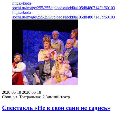
https://kuda-
sochi.ru/image/255/255/uploads/abdd0a105d84807143bf60103
https://kuda-
sochi.ru/image/255/255/uploads/abdd0a105d84807143bf60103
2026-06-18
2026-06-18
Сочи, ул. Театральная, 2
Зимний театр
Спектакль «Не в свои сани не садись»