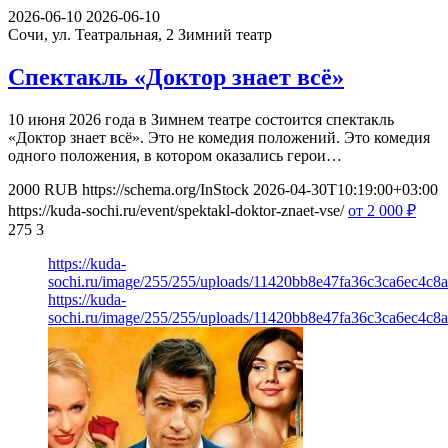
2026-06-10
2026-06-10
Сочи, ул. Театральная, 2
Зимний театр
Спектакль «Доктор знает всё»
10 июня 2026 года в Зимнем театре состоится спектакль
«Доктор знает всё». Это не комедия положений. Это комедия
одного положения, в котором оказались герои…
2000
RUB
https://schema.org/InStock
2026-04-30T10:19:00+03:00
https://kuda-sochi.ru/event/spektakl-doktor-znaet-vse/
от 2 000
₽
275
3
https://kuda-
sochi.ru/image/255/255/uploads/11420bb8e47fa36c3ca6ec4c8
https://kuda-
sochi.ru/image/255/255/uploads/11420bb8e47fa36c3ca6ec4c8