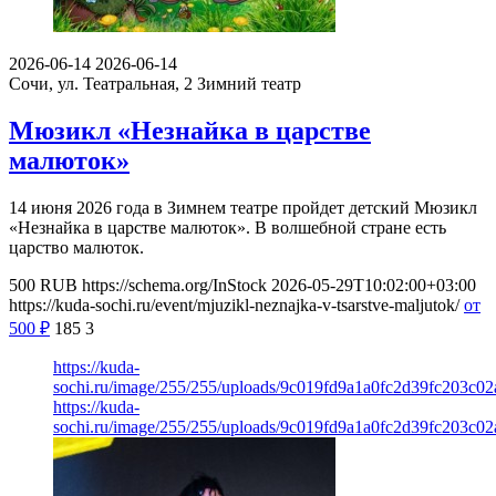
2026-06-14
2026-06-14
Сочи, ул. Театральная, 2
Зимний театр
Мюзикл «Незнайка в царстве
малюток»
14 июня 2026 года в Зимнем театре пройдет детский Мюзикл
«Незнайка в царстве малюток». В волшебной стране есть
царство малюток.
500
RUB
https://schema.org/InStock
2026-05-29T10:02:00+03:00
https://kuda-sochi.ru/event/mjuzikl-neznajka-v-tsarstve-maljutok/
от
500
₽
185
3
https://kuda-
sochi.ru/image/255/255/uploads/9c019fd9a1a0fc2d39fc203c0
https://kuda-
sochi.ru/image/255/255/uploads/9c019fd9a1a0fc2d39fc203c0