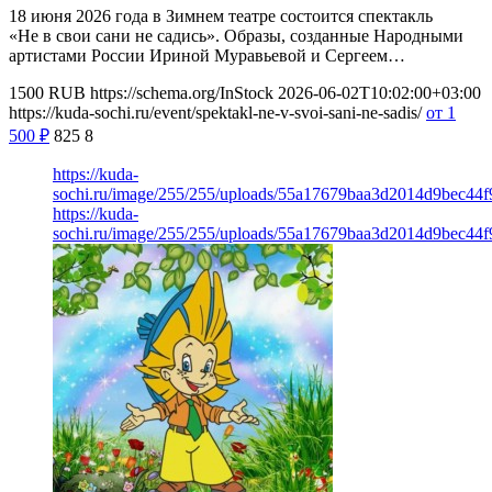
18 июня 2026 года в Зимнем театре состоится спектакль
«Не в свои сани не садись». Образы, созданные Народными
артистами России Ириной Муравьевой и Сергеем…
1500
RUB
https://schema.org/InStock
2026-06-02T10:02:00+03:00
https://kuda-sochi.ru/event/spektakl-ne-v-svoi-sani-ne-sadis/
от 1
500
₽
825
8
https://kuda-
sochi.ru/image/255/255/uploads/55a17679baa3d2014d9bec44f
https://kuda-
sochi.ru/image/255/255/uploads/55a17679baa3d2014d9bec44f