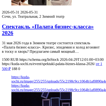
2026-05-31
2026-05-31
Сочи, ул. Театральная, 2
Зимний театр
Спектакль «Палата бизнес-класса»
2026
31 мая 2026 года в Зимнем театре состоится спектакль
«Палата бизнес-класса». Кризис, эпидемия и холод вгоняют
в тоску и хворь? Предлагаем самый мощный…
1500
RUB
https://schema.org/InStock
2026-04-29T12:01:00+03:00
https://kuda-sochi.ru/event/spektakl-palata-biznes-klassa-2026/
от 1
500
₽
188
0
https://kuda-
sochi.ru/image/255/255/uploads/55c2198c9cc1064b1af0890a
https://kuda-
sochi.ru/image/255/255/uploads/55c2198c9cc1064b1af0890a