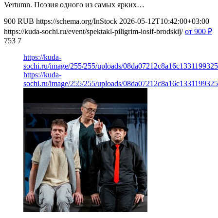
Vertumn. Поэзия одного из самых ярких…
900
RUB
https://schema.org/InStock
2026-05-12T10:42:00+03:00
https://kuda-sochi.ru/event/spektakl-piligrim-iosif-brodskij/
от 900
₽
753
7
https://kuda-
sochi.ru/image/255/255/uploads/08da07212c8a16c133119932
https://kuda-
sochi.ru/image/255/255/uploads/08da07212c8a16c133119932