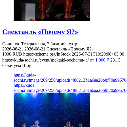
Спектакль «Почему Я?»
Сочи, ул. Театральная, 2
Зимний театр
2026-08-21
2026-08-21
Спектакль «Почему Я?»
1000
RUB
https://schema.org/InStock
2026-07-31T10:20:00+03:00
https://kuda-sochi.ru/event/spektakl-pochemu-ja/
от 1 000
₽
231
3
Советуем Шоу
https://kuda-
sochi.ru/image/269/250/uploads/488213b1a6aa20b8f70a99570
https://kuda-
sochi.ru/image/269/250/uploads/488213b1a6aa20b8f70a99570