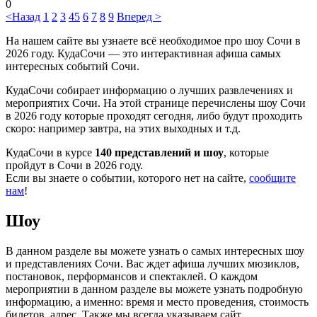
0
<Назад
1
2
3
4
5
6
7
8
9
Вперед >
На нашем сайте вы узнаете всё необходимое про шоу Сочи в
2026 году. КудаСочи — это интерактивная афиша самых
интересных событий Сочи.
КудаСочи собирает информацию о лучших развлечениях и
мероприятих Сочи. На этой странице перечислены шоу Сочи
в 2026 году которые проходят сегодня, либо будут проходить
скоро: например завтра, на этих выходных и т.д.
КудаСочи в курсе
140 представлений и шоу
, которые
пройдут в Сочи в 2026 году.
Если вы знаете о событии, которого нет на сайте,
сообщите
нам
!
Шоу
В данном разделе вы можете узнать о самых интересных шоу
и представлениях Сочи. Вас ждет афиша лучших мюзиклов,
постановок, перформансов и спектаклей. О каждом
мероприятии в данном разделе вы можете узнать подробную
информацию, а именно: время и место проведения, стоимость
билетов, адрес. Также мы всегда указываем сайт