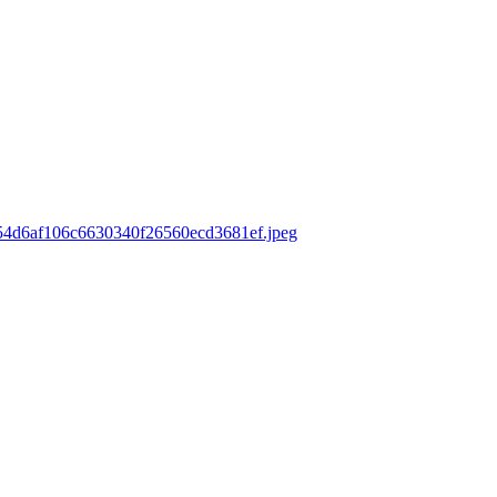
ds/54d6af106c6630340f26560ecd3681ef.jpeg