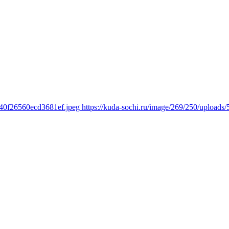
340f26560ecd3681ef.jpeg
https://kuda-sochi.ru/image/269/250/uploa