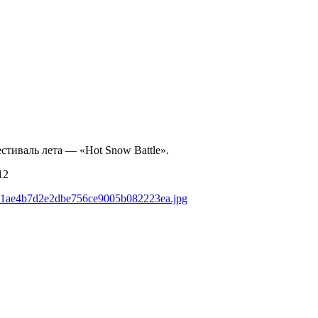
стиваль лета — «Hot Snow Battle».
12
ds/a1ae4b7d2e2dbe756ce9005b082223ea.jpg