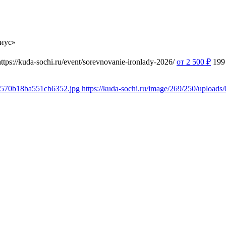
иус»
https://kuda-sochi.ru/event/sorevnovanie-ironlady-2026/
от 2 500
₽
199
5e570b18ba551cb6352.jpg
https://kuda-sochi.ru/image/269/250/uploa