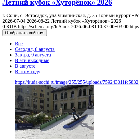
Летний кубок «Хуторёнок» 2026
г. Сочи, с. Эстосадок, ул.Олимпийская, д. 35
Горный курорт «Ро
2026-07-04
2026-08-22
Летний кубок «Хуторёнок» 2026
0
RUB
https://schema.org/InStock
2026-06-08T10:37:00+03:00
http
Отображать события
Все
Сегодня, 8 августа
Завтра, 9 августа
В эти выходные
В августе
В этом году
https://kuda-sochi.ru/image/255/255/uploads/759243011fc58