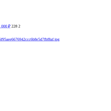
2 000
₽
228
2
c36f95aee6676942ccc6b8e5d7fbf8af.jpg