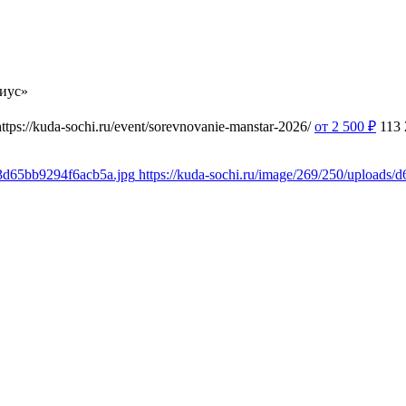
иус»
https://kuda-sochi.ru/event/sorevnovanie-manstar-2026/
от 2 500
₽
113
53d65bb9294f6acb5a.jpg
https://kuda-sochi.ru/image/269/250/upload