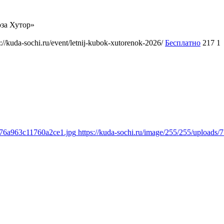
за Хутор»
s://kuda-sochi.ru/event/letnij-kubok-xutorenok-2026/
Бесплатно
217
1
3276a963c11760a2ce1.jpg
https://kuda-sochi.ru/image/255/255/upload