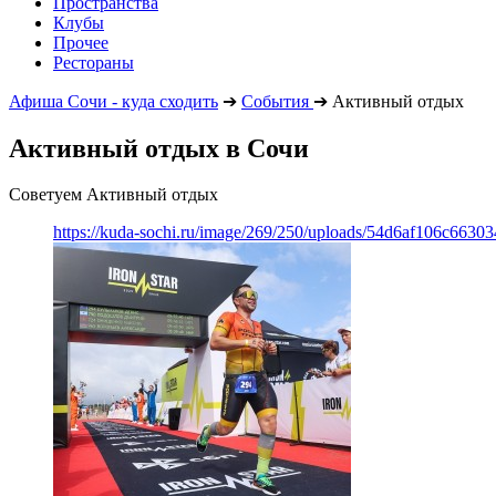
Пространства
Клубы
Прочее
Рестораны
Афиша Сочи - куда сходить
➔
События
➔
Активный отдых
Активный отдых в Сочи
Советуем Активный отдых
https://kuda-sochi.ru/image/269/250/uploads/54d6af106c6630