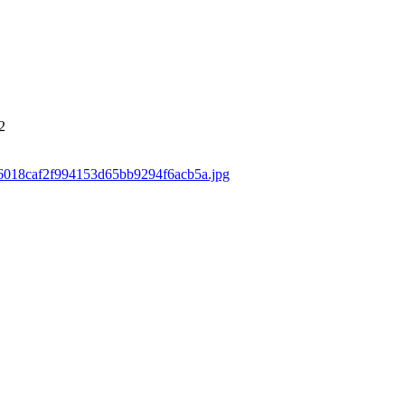
2
s/d6018caf2f994153d65bb9294f6acb5a.jpg