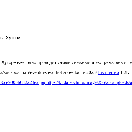
за Хутор»
за Хутор» ежегодно проводит самый снежный и экстремальный фе
s://kuda-sochi.ru/event/festival-hot-snow-battle-2023/
Бесплатно
1.2K
e756ce9005b082223ea.jpg
https://kuda-sochi.ru/image/255/255/uploa