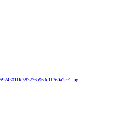
s/759243011fc583276a963c11760a2ce1.jpg