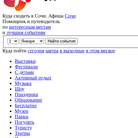
Куда сходить в Сочи. Афиша
Сочи
Помощник и путеводитель
по
интересным местам
и
лучшим событиям
Куда пойти
сегодня
завтра
в выходные
в этом месяце
Выставки
Фестивали
С детьми
Активный отдых
Музыка
Шоу
Праздники
Образование
Бесплатно
Музеи
Парки
Погулять
Туристу
Театры