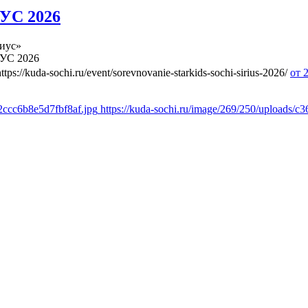
УС 2026
иус»
УС 2026
https://kuda-sochi.ru/event/sorevnovanie-starkids-sochi-sirius-2026/
от 
2ccc6b8e5d7fbf8af.jpg
https://kuda-sochi.ru/image/269/250/uploads/